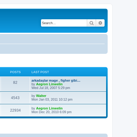
Search
Advanced search
POSTS
LAST POST
L
arkadaşlar mage , figher gibi…
P
82
a
by
Aegron Linwelin
s
Wed Jul 18, 2007 5:29 pm
o
t
p
L
by
Walter
P
4543
s
o
a
Mon Jan 03, 2011 10:12 pm
s
s
o
t
t
t
L
by
Aegron Linwelin
P
22934
p
a
Mon Dec 20, 2010 6:09 pm
s
s
o
s
s
o
t
t
t
p
s
o
s
s
t
t