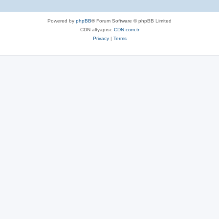
s
c
s
Powered by
phpBB
® Forum Software © phpBB Limited
CDN altyapısı:
CDN.com.tr
Privacy
|
Terms