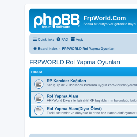
FrpWorld.Com
Baska bir dunya var gercekle hayal
Quick links
FAQ
Arşiv
Board index
FRPWORLD Rol Yapma Oyunları
FRPWORLD Rol Yapma Oyunları
FORUM
RP Karakter Kağıtları
Site içi rp de kullanılacak kurallara uygun karakterlerin yaratı
Rol Yapma Alanı
FRPWorld Diyarı ile ilgili aktif RP başlıklarının bulunduğu böl
Rol Yapma Alanı(Diyar Ötesi)
Farklı sistemler ve dünyalar üzerine hazırlanan aktif oyunla