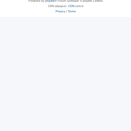
Powered by
phpBB
® Forum Software © phpBB Limited
CDN altyapısı:
CDN.com.tr
Privacy
|
Terms