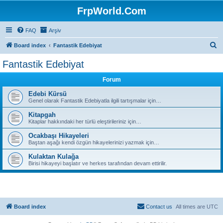
FrpWorld.Com
FAQ
Arşiv
S
Board index
Fantastik Edebiyat
e
Fantastik Edebiyat
a
Forum
r
c
Edebi Kürsü
Genel olarak Fantastik Edebiyatla ilgili tartışmalar için…
h
Kitapgah
Kitaplar hakkındaki her türlü eleştirileriniz için…
Ocakbaşı Hikayeleri
Baştan aşağı kendi özgün hikayelerinizi yazmak için…
Kulaktan Kulağa
Birisi hikayeyi başlatır ve herkes tarafından devam ettirilir.
Board index
Contact us
All times are
UTC