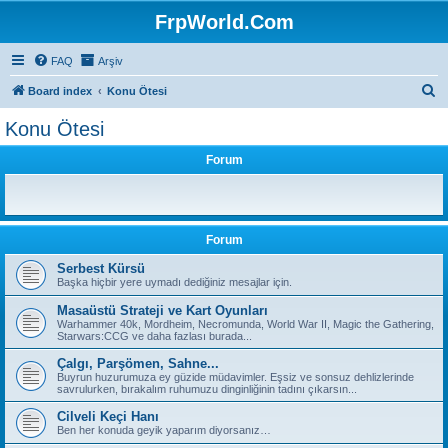
FrpWorld.Com
FAQ
Arşiv
S
Board index
Konu Ötesi
e
Konu Ötesi
a
Forum
r
c
h
Forum
Serbest Kürsü
Başka hiçbir yere uymadı dediğiniz mesajlar için.
Masaüstü Strateji ve Kart Oyunları
Warhammer 40k, Mordheim, Necromunda, World War II, Magic the Gathering,
Starwars:CCG ve daha fazlası burada...
Çalgı, Parşömen, Sahne...
Buyrun huzurumuza ey güzide müdavimler. Eşsiz ve sonsuz dehlizlerinde
savrulurken, bırakalım ruhumuzu dinginliğinin tadını çıkarsın...
Cilveli Keçi Hanı
Ben her konuda geyik yaparım diyorsanız…