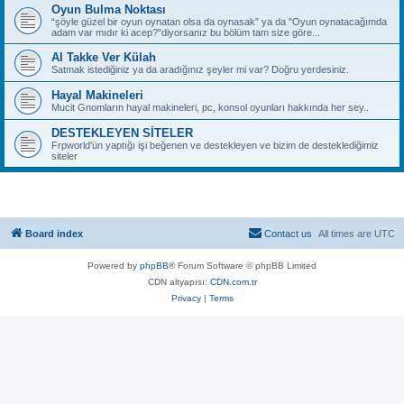
Oyun Bulma Noktası
“şöyle güzel bir oyun oynatan olsa da oynasak” ya da "Oyun oynatacağımda
adam var mıdır ki acep?"diyorsanız bu bölüm tam size göre...
Al Takke Ver Külah
Satmak istediğiniz ya da aradığınız şeyler mi var? Doğru yerdesiniz.
Hayal Makineleri
Mucit Gnomların hayal makineleri, pc, konsol oyunları hakkında her sey..
DESTEKLEYEN SİTELER
Frpworld'ün yaptığı işi beğenen ve destekleyen ve bizim de desteklediğimiz
siteler
Board index
Contact us
All times are
UTC
Powered by
phpBB
® Forum Software © phpBB Limited
CDN altyapısı:
CDN.com.tr
Privacy
|
Terms