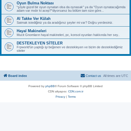
Oyun Bulma Noktası
“şöyle güzel bir oyun oynatan olsa da oynasak” ya da "Oyun oynatacağımda
adam var mıdır ki acep?"diyorsanız bu bölüm tam size göre...
Al Takke Ver Külah
Satmak istediğiniz ya da aradığınız şeyler mi var? Doğru yerdesiniz.
Hayal Makineleri
Mucit Gnomların hayal makineleri, pc, konsol oyunları hakkında her sey..
DESTEKLEYEN SİTELER
Frpworld'ün yaptığı işi beğenen ve destekleyen ve bizim de desteklediğimiz
siteler
Board index
Contact us
All times are
UTC
Powered by
phpBB
® Forum Software © phpBB Limited
CDN altyapısı:
CDN.com.tr
Privacy
|
Terms