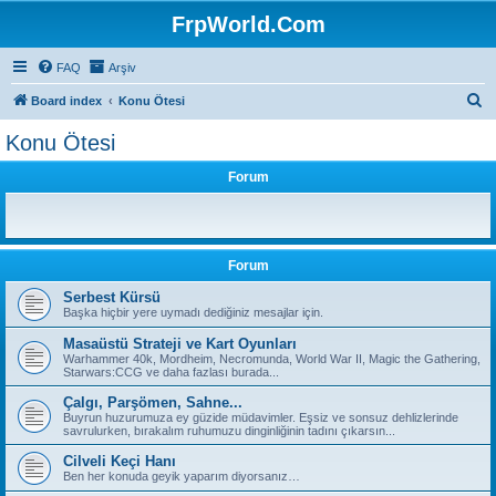
FrpWorld.Com
FAQ
Arşiv
S
Board index
Konu Ötesi
e
Konu Ötesi
a
Forum
r
c
h
Forum
Serbest Kürsü
Başka hiçbir yere uymadı dediğiniz mesajlar için.
Masaüstü Strateji ve Kart Oyunları
Warhammer 40k, Mordheim, Necromunda, World War II, Magic the Gathering,
Starwars:CCG ve daha fazlası burada...
Çalgı, Parşömen, Sahne...
Buyrun huzurumuza ey güzide müdavimler. Eşsiz ve sonsuz dehlizlerinde
savrulurken, bırakalım ruhumuzu dinginliğinin tadını çıkarsın...
Cilveli Keçi Hanı
Ben her konuda geyik yaparım diyorsanız…