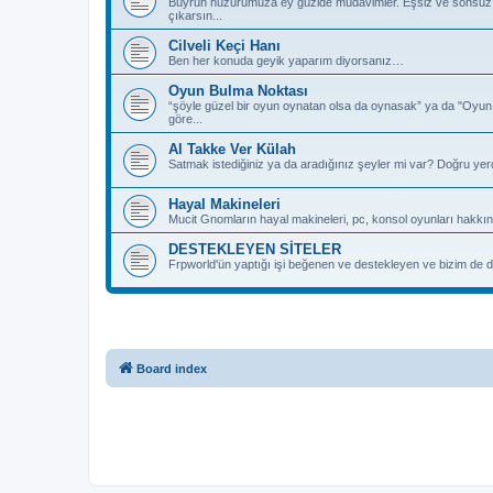
Buyrun huzurumuza ey güzide müdavimler. Eşsiz ve sonsuz deh
çıkarsın...
Cilveli Keçi Hanı
Ben her konuda geyik yaparım diyorsanız…
Oyun Bulma Noktası
“şöyle güzel bir oyun oynatan olsa da oynasak” ya da "Oyu
göre...
Al Takke Ver Külah
Satmak istediğiniz ya da aradığınız şeyler mi var? Doğru yer
Hayal Makineleri
Mucit Gnomların hayal makineleri, pc, konsol oyunları hakkın
DESTEKLEYEN SİTELER
Frpworld'ün yaptığı işi beğenen ve destekleyen ve bizim de de
Board index