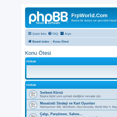
FrpWorld.Com
Baska bir dunya var gercekle hayal
Quick links
FAQ
Arşiv
Board index
Konu Ötesi
Konu Ötesi
FORUM
FORUM
Serbest Kürsü
Başka hiçbir yere uymadı dediğiniz mesajlar için.
Masaüstü Strateji ve Kart Oyunları
Warhammer 40k, Mordheim, Necromunda, World War II, Magic
Çalgı, Parşömen, Sahne...