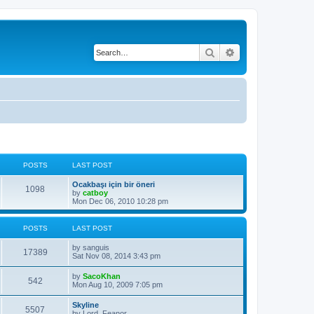
Search
Advanced search
POSTS
LAST POST
L
Ocakbaşı için bir öneri
P
1098
a
by
catboy
s
Mon Dec 06, 2010 10:28 pm
o
t
p
s
o
POSTS
LAST POST
s
t
t
L
by
sanguis
P
17389
a
Sat Nov 08, 2014 3:43 pm
s
s
o
t
L
by
SacoKhan
P
542
p
a
Mon Aug 10, 2009 7:05 pm
s
o
s
s
o
t
L
Skyline
t
t
P
5507
p
a
by
Lord_Feanor