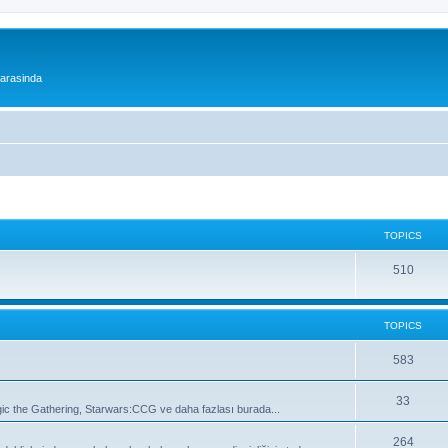
 arasinda
TOPICS
T
510
o
p
TOPICS
i
T
583
c
o
s
T
33
 the Gathering, Starwars:CCG ve daha fazlası burada...
p
o
i
T
264