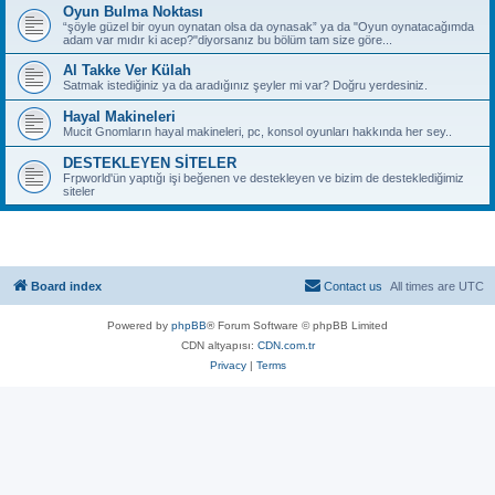
Oyun Bulma Noktası
“şöyle güzel bir oyun oynatan olsa da oynasak” ya da "Oyun oynatacağımda
adam var mıdır ki acep?"diyorsanız bu bölüm tam size göre...
Al Takke Ver Külah
Satmak istediğiniz ya da aradığınız şeyler mi var? Doğru yerdesiniz.
Hayal Makineleri
Mucit Gnomların hayal makineleri, pc, konsol oyunları hakkında her sey..
DESTEKLEYEN SİTELER
Frpworld'ün yaptığı işi beğenen ve destekleyen ve bizim de desteklediğimiz
siteler
Board index
Contact us
All times are
UTC
Powered by
phpBB
® Forum Software © phpBB Limited
CDN altyapısı:
CDN.com.tr
Privacy
|
Terms