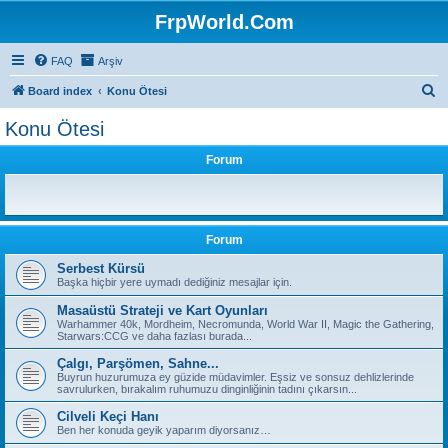
FrpWorld.Com
FAQ
Arşiv
S
Board index
Konu Ötesi
e
Konu Ötesi
a
Forum
r
c
h
Forum
Serbest Kürsü
Başka hiçbir yere uymadı dediğiniz mesajlar için.
Masaüstü Strateji ve Kart Oyunları
Warhammer 40k, Mordheim, Necromunda, World War II, Magic the Gathering,
Starwars:CCG ve daha fazlası burada...
Çalgı, Parşömen, Sahne...
Buyrun huzurumuza ey güzide müdavimler. Eşsiz ve sonsuz dehlizlerinde
savrulurken, bırakalım ruhumuzu dinginliğinin tadını çıkarsın...
Cilveli Keçi Hanı
Ben her konuda geyik yaparım diyorsanız…