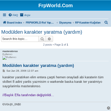
FrpWorld.Com
FAQ
Arşiv
S
Board index
FRPWORLD Rol Yapma Oyunları
Diyarışma
RP Karakter Kağıtları
e
Modülden karakter yaratma (yardım)
a
Search
Advanced search
r
2 posts • Page
1
of
1
c
masteralonso
h
Kullanıcı
Modülden karakter yaratma (yardım)
P
Sat Jan 28, 2006 12:37 am
o
s
karakter yaratirken elim entera çarpti hemen onayladi abi karaterin tüm
t
skilleri 8 adini yanlis yazmisim o warkende baska karak ter yaratmiyo
saygılarimla masteralonso.
//Başlık Efla tarafından değiştirildi...
€/\/\0r@\_0N$0