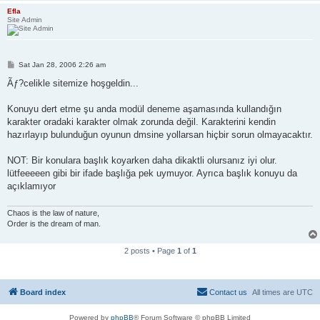
Efla
Site Admin
P
Sat Jan 28, 2006 2:26 am
o
s
Ãƒ?celikle sitemize hoşgeldin...
t
Konuyu dert etme şu anda modül deneme aşamasında kullandığın
karakter oradaki karakter olmak zorunda değil. Karakterini kendin
hazırlayıp bulunduğun oyunun dmsine yollarsan hiçbir sorun olmayacaktır.
NOT: Bir konulara başlık koyarken daha dikaktli olursanız iyi olur.
lütfeeeeen gibi bir ifade başlığa pek uymuyor. Ayrıca başlık konuyu da
açıklamıyor
Chaos is the law of nature,
Order is the dream of man.
2 posts • Page
1
of
1
Board index
Contact us
All times are
UTC
Powered by
phpBB
® Forum Software © phpBB Limited