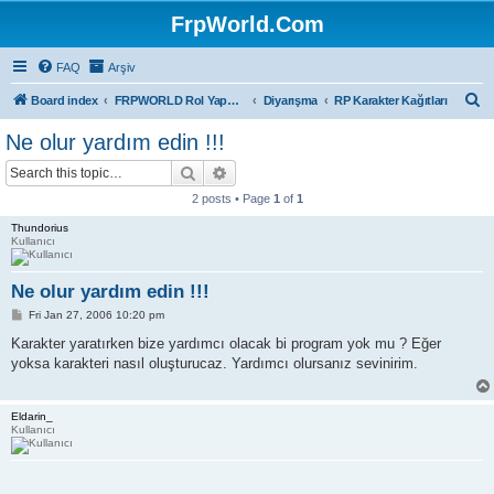
FrpWorld.Com
FAQ
Arşiv
S
Board index
FRPWORLD Rol Yapma Oyunları
Diyarışma
RP Karakter Kağıtları
e
Ne olur yardım edin !!!
a
Search
Advanced search
r
2 posts • Page
1
of
1
c
Thundorius
h
Kullanıcı
Ne olur yardım edin !!!
P
Fri Jan 27, 2006 10:20 pm
o
s
Karakter yaratırken bize yardımcı olacak bi program yok mu ? Eğer
t
yoksa karakteri nasıl oluşturucaz. Yardımcı olursanız sevinirim.
Eldarin_
Kullanıcı