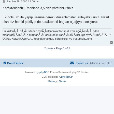
P
Sat Jan 28, 2006 12:00 pm
o
s
Karakterlerinizi Redblade 3,5 den yaratabilirsiniz.
t
E-Tools 3rd ile yapıp üzerine gerekli düzenlemeleri ekleyebilirsiniz. Nasıl
olsa biz her iki şekliyle de karakterleri baştan aşağıya inceliyoruz.
Bu kullanÃ„Â±cÃ„Â± siteden ayrÃ„Â±lan fakat forum düzeni açÃ„Â±sÃ„Â±ndan
mesajlarÃ„Â±nÃ„Â±n durmasÃ„Â± gereken kullanÃ„Â±cÃ„Â±lar için ayrÃ„Â±lmÃ„Â±Ã…?
tÃ„Â±r. KullanÃ„Â±cÃ„Â± kesinlikle yoktur. Sorumluluk ve yükümlül&uuml
2 posts • Page
1
of
1
Board index
Contact us
All times are
UTC
Powered by
phpBB
® Forum Software © phpBB Limited
CDN altyapısı:
CDN.com.tr
Privacy
|
Terms