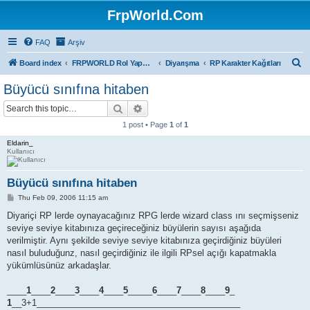
FrpWorld.Com
FAQ
Arşiv
S
Board index
FRPWORLD Rol Yapma Oyunları
Diyarışma
RP Karakter Kağıtları
e
Büyücü sınıfına hitaben
a
Search
Advanced search
r
1 post • Page
1
of
1
c
Eldarin_
h
Kullanıcı
Büyücü sınıfına hitaben
P
Thu Feb 09, 2006 11:15 am
o
s
Diyariçi RP lerde oynayacağınız RPG lerde wizard class ını seçmişseniz
t
seviye seviye kitabınıza geçireceğiniz büyülerin sayısı aşağıda
verilmiştir. Aynı şekilde seviye seviye kitabınıza geçirdiğiniz büyüleri
nasıl buluduğunz, nasıl geçirdiğiniz ile ilgili RPsel açığı kapatmakla
yükümlüsünüz arkadaşlar.
____
1
____
2
____
3
____
4
____
5
_____
6
____
7
____
8
____
9
_
1
__3+1__________________________________________