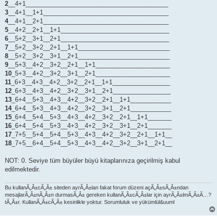
2
__4+1__________________________________________
3
__4+1__1+1_____________________________________
4
__4+1__2+1_____________________________________
5
__4+2__2+1__1+1________________________________
6
__5+2__3+1__2+1________________________________
7
__5+2__3+2__2+1__1+1___________________________
8
__5+2__3+2__3+1__2+1___________________________
9
__5+3__4+2__3+2__2+1__1+1______________________
10
_5+3__4+2__3+2__3+1__2+1______________________
11
_6+3__4+3__4+2__3+2__2+1__1+1_________________
12
_6+3__4+3__4+2__3+2__3+1__2+1_________________
13
_6+4__5+3__4+3__4+2__3+2__2+1__1+1____________
14
_6+4__5+3__4+3__4+2__3+2__3+1__2+1____________
15
_6+4__5+4__5+3__4+3__4+2__3+2__2+1__1+1_______
16
_6+4__5+4__5+3__4+3__4+2__3+2__3+1__2+1_______
17
_7+5__5+4__5+4__5+3__4+3__4+2__3+2__2+1__1+1__
18
_7+5__6+4__5+4__5+3__4+3__4+2__3+2__3+1__2+1__
NOT: 0. Seviye tüm büyüler büyü kitaplarınıza geçirilmiş kabul
edilmektedir.
Bu kullanÃ„Â±cÃ„Â± siteden ayrÃ„Â±lan fakat forum düzeni açÃ„Â±sÃ„Â±ndan
mesajlarÃ„Â±nÃ„Â±n durmasÃ„Â± gereken kullanÃ„Â±cÃ„Â±lar için ayrÃ„Â±lmÃ„Â±Ã…?
tÃ„Â±r. KullanÃ„Â±cÃ„Â± kesinlikle yoktur. Sorumluluk ve yükümlül&uuml