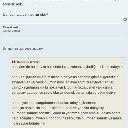
sonsuz ask.
Bundan ala cennet mi olur?
FrontsideAir
Gölge Ustası
P
Thu Feb 23, 2006 3:00 pm
o
s
t
barabus wrote:
ben yine de bu mevzu hakkında fazla zaman kaybettiğiniz kanısındayım
bunu da şurdan çıkardım mesela herkesin cennete gitmesi gerektiğini
söyleyenler var veya ölümün nasıl anlayacağımızı söyleyenler var ,
yalnız kaçırdığınız da bi nokta var ki bunlar fazla öznel yaklaşımlar
dolayıaıylada bence şöyle olacak demek bana fazla cüretkar geliyo
bence yaşamın sorgulanması bunları ortaya çıkarmamalı
sonuçta hepimizin toplum içinde bi rolü ve yeri var dolayısıylada
ölümden sonraki sonsuzluktada bi yerimiz olacak ama 10 dakka sonra
ne olacağını bilmiyen bir öngörü nasıl olurda ölümden sonraki yaşamla
ilgili savlar bulabilir ki