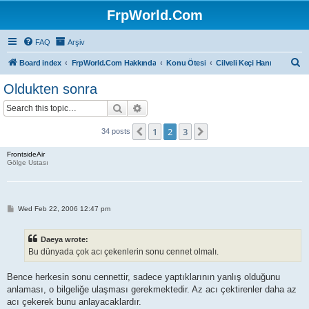
FrpWorld.Com
FAQ
Arşiv
S
Board index
FrpWorld.Com Hakkında
Konu Ötesi
Cilveli Keçi Hanı
e
Oldukten sonra
a
Search
Advanced search
r
c
1
2
3
Previous
Next
34 posts
h
FrontsideAir
Gölge Ustası
P
Wed Feb 22, 2006 12:47 pm
o
s
t
Daeya wrote:
Bu dünyada çok acı çekenlerin sonu cennet olmalı.
Bence herkesin sonu cennettir, sadece yaptıklarının yanlış olduğunu
anlaması, o bilgeliğe ulaşması gerekmektedir. Az acı çektirenler daha az
acı çekerek bunu anlayacaklardır.