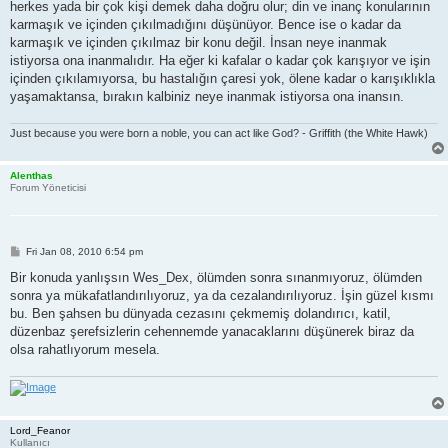
herkes yada bir çok kişi demek daha doğru olur; din ve inanç konularının
karmaşık ve içinden çıkılmadığını düşünüyor. Bence ise o kadar da
karmaşık ve içinden çıkılmaz bir konu değil. İnsan neye inanmak
istiyorsa ona inanmalıdır. Ha eğer ki kafalar o kadar çok karışıyor ve işin
içinden çıkılamıyorsa, bu hastalığın çaresi yok, ölene kadar o karışıklıkla
yaşamaktansa, bırakın kalbiniz neye inanmak istiyorsa ona inansın.
Just because you were born a noble, you can act like God? - Griffith (the White Hawk)
Alenthas
Forum Yöneticisi
P
Fri Jan 08, 2010 6:54 pm
o
s
Bir konuda yanlışsın Wes_Dex, ölümden sonra sınanmıyoruz, ölümden
t
sonra ya mükafatlandırılıyoruz, ya da cezalandırılıyoruz. İşin güzel kısmı
bu. Ben şahsen bu dünyada cezasını çekmemiş dolandırıcı, katil,
düzenbaz şerefsizlerin cehennemde yanacaklarını düşünerek biraz da
olsa rahatlıyorum mesela.
Lord_Feanor
Kullanıcı