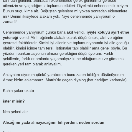
tanrıdan gelenler. Sonradan eklenenlerse gerek genlerimiz gerekse
ailemizin ve yaşadığımız toplumun etkileri. Diyelimki cehennemlik biriyim.
Bunun suçu kime ait. Doğuştan gelenlere mi yoksa sonradan eklenenlere
mi? Benim ikisiylede alakam yok. Niye cehennemde yanıyorum o
zaman?
Cehennemde yanıyorum çünkü bana
akıl
verildi,
iyiyle kötüyü ayırt etme
yeteneği
verildi.Akılı eğitimle alakalı olarak düşünürsek; akıl ve eğitim
çevresel faktörlerdir. Kimisi iyi ailenin ve toplumun yanında iyi aile çocuğu
olabilir, kimisi içinse tam tersi. İstisnalar tabi olabilir ama genel böyle. Bu
yüzden reankarnasyonun olması gerektiğini düşünüyorum. Farklı
şekillerde, farklı ortamlarda yaşamalıyız ki ne olduğumuzu ve gitmemiz
gereken yeri tam olarak anlayalım.
Anlayalım diyorum çünkü yaratıcının bunu zaten bildiğini düşünüyorum.
Amaç bizim anlamamız. Matrix'de geçen diyalog (hatırladığım kadarıyla)
Kahin şeker uzatır
ister misin?
Neo şekeri alır
Alıcağımı yada almayacağımı biliyordun, neden sordun