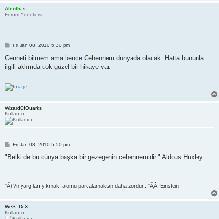
Alenthas
Forum Yöneticisi
P
Fri Jan 08, 2010 5:30 pm
o
s
Cenneti bilmem ama bence Cehennem dünyada olacak. Hatta bununla
t
ilgili aklımda çok güzel bir hikaye var.
WizardOfQuarks
Kullanıcı
P
Fri Jan 08, 2010 5:50 pm
o
s
"Belki de bu dünya başka bir gezegenin cehennemidir." Aldous Huxley
t
"Ãƒ?n yargıları yıkmak, atomu parçalamaktan daha zordur..."Ã‚Â Einstein
WeS_DeX
Kullanıcı