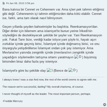
P
Fri Jan 08, 2010 3:58 pm
o
s
Bana kalırsa bir Cennet ve Cehennem var. Ama içleri pek tahmin ettiğimiz
t
gibi değil. Cehennemin içi tahmin ettiğimizden daha kötü olabilir. Cennet
ise, farklı, ama tam olarak nasıl bilmiyorum.
Geçen yıllarda şeyden bahsetmişler bu başlıkta. Reenkarnasyon'dan.
Diğer dinler için bilemem ama islamiyet'te bunun yerine İrikedi'nin
söylediğini de destekleyecek şekilde bir şeyler var. Yani Reenkarnasyon
yok. Fakat Tanrı bize, verdiği kadar istiyor.yani şöyle ki, hayatı aşırı
zorluklar içinde geçmiş birisi, İslamiyet içinde doğmamış birisi, ve onu
önyargıyla yetişdirdilerse İslamiyet ondan çok şey istemiyor. Ama
Mevlana'nın yanında zenginlik içinde (mevlana'nın zenginlik içinde
yaşadığını söylemedim tartışma ortamı yaratmayın
) büyümüş
birisinden biraz daha fazla şey isteniyor.
İslamiyet'e göre bu şekilde olay
(Bence de
)
I always knew I was a star And now, the rest of the world seems to agree with me.
The reason we're successful, darling? My overall charisma, of course.
I never thought of myself as the leader. The most important person, perhaps.
-Freddie Mercury