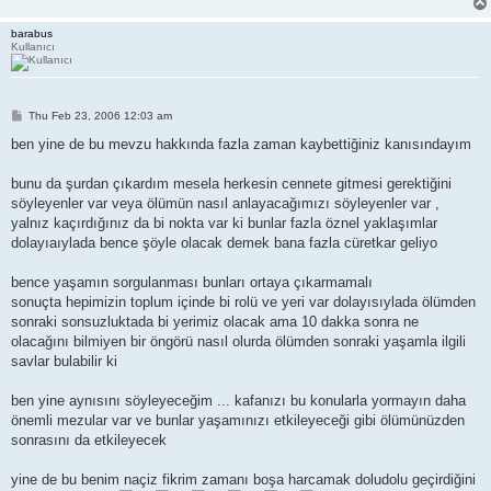
barabus
Kullanıcı
P
Thu Feb 23, 2006 12:03 am
o
s
ben yine de bu mevzu hakkında fazla zaman kaybettiğiniz kanısındayım
t
bunu da şurdan çıkardım mesela herkesin cennete gitmesi gerektiğini
söyleyenler var veya ölümün nasıl anlayacağımızı söyleyenler var ,
yalnız kaçırdığınız da bi nokta var ki bunlar fazla öznel yaklaşımlar
dolayıaıylada bence şöyle olacak demek bana fazla cüretkar geliyo
bence yaşamın sorgulanması bunları ortaya çıkarmamalı
sonuçta hepimizin toplum içinde bi rolü ve yeri var dolayısıylada ölümden
sonraki sonsuzluktada bi yerimiz olacak ama 10 dakka sonra ne
olacağını bilmiyen bir öngörü nasıl olurda ölümden sonraki yaşamla ilgili
savlar bulabilir ki
ben yine aynısını söyleyeceğim ... kafanızı bu konularla yormayın daha
önemli mezular var ve bunlar yaşamınızı etkileyeceği gibi ölümünüzden
sonrasını da etkileyecek
yine de bu benim naçiz fikrim zamanı boşa harcamak doludolu geçirdiğini