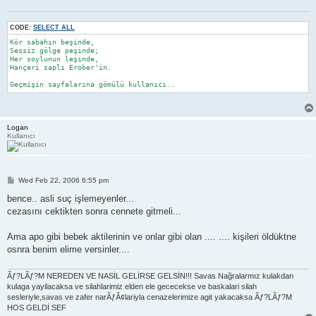
CODE:
SELECT ALL
Kör sabahın beşinde,

Sessiz gölge peşinde;

Her soylunun leşinde,

Hançeri saplı Erober'in.

Geçmişin sayfalarına gömülü kullanıcı..
Logan
Kullanıcı
P
Wed Feb 22, 2006 6:55 pm
o
s
bence.. asli suç işlemeyenler...
t
cezasını cektikten sonra cennete gitmeli...
Ama apo gibi bebek aktilerinin ve onlar gibi olan .... .... kişileri öldüktne
osnra benim elime versinler....
Ãƒ?LÃƒ?M NEREDEN VE NASİL GELİRSE GELSİN!!! Savas Nağralarmız kulakdan
kulaga yayilacaksa ve silahlarimiz elden ele gececekse ve baskalari silah
sesleriyle,savas ve zafer narÃƒÂ¢lariyla cenazelerimize agit yakacaksa Ãƒ?LÃƒ?M
HOS GELDİ SEF