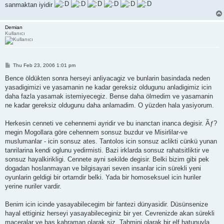
sanmaktan iyidir
Demian
Kullanıcı
P
Thu Feb 23, 2006 1:01 pm
o
s
Bence öldükten sonra herseyi anliyacagiz ve bunlarin basindada neden
t
yasadigimizi ve yasamanin ne kadar gereksiz oldugunu anladigimiz icin
daha fazla yasamak istemiyecegiz. Bense daha ölmedim ve yasamanin
ne kadar gereksiz oldugunu daha anlamadim. O yüzden hala yasiyorum.
Herkesin cenneti ve cehennemi ayridir ve bu inanctan inanca degisir. Ãƒ?
rnegin Mogollara göre cehennem sonsuz buzdur ve Misirlilar-ve
muslumanlar - icin sonsuz ates. Tantolos icin sonsuz aclikti cünkü yunan
tanrilarina kendi oglunu yedirmisti. Bazi irklarda sonsuz rahatsitliktir ve
sonsuz hayalkirikligi. Cennete ayni sekilde degisir. Belki bizim gibi pek
dogadan hoslanmayan ve bilgisayari seven insanlar icin sürekli yeni
oyunlarin geldigi bir ortamdir belki. Yada bir homoseksuel icin huriler
yerine nuriler vardir.
Benim icin icinde yasayabilecegim bir fantezi dünyasidir. Düsünsenize
hayal ettiginiz herseyi yasayabileceginiz bir yer. Cevrenizde akan sürekli
maceralar ve bas kahraman olarak siz. Tahmini olarak bir elf hatunuyla