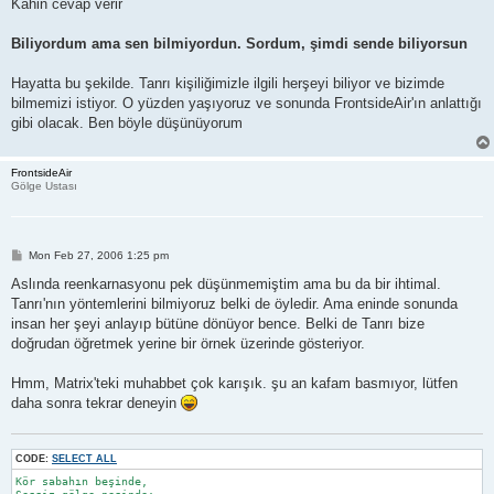
Kahin cevap verir
Biliyordum ama sen bilmiyordun. Sordum, şimdi sende biliyorsun
Hayatta bu şekilde. Tanrı kişiliğimizle ilgili herşeyi biliyor ve bizimde
bilmemizi istiyor. O yüzden yaşıyoruz ve sonunda FrontsideAir'ın anlattığı
gibi olacak. Ben böyle düşünüyorum
FrontsideAir
Gölge Ustası
P
Mon Feb 27, 2006 1:25 pm
o
s
Aslında reenkarnasyonu pek düşünmemiştim ama bu da bir ihtimal.
t
Tanrı'nın yöntemlerini bilmiyoruz belki de öyledir. Ama eninde sonunda
insan her şeyi anlayıp bütüne dönüyor bence. Belki de Tanrı bize
doğrudan öğretmek yerine bir örnek üzerinde gösteriyor.
Hmm, Matrix'teki muhabbet çok karışık. şu an kafam basmıyor, lütfen
daha sonra tekrar deneyin
CODE:
SELECT ALL
Kör sabahın beşinde,
