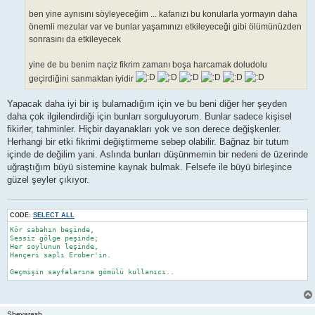
ben yine aynısını söyleyeceğim ... kafanızı bu konularla yormayın daha
önemli mezular var ve bunlar yaşamınızı etkileyeceği gibi ölümünüzden
sonrasını da etkileyecek
yine de bu benim naçiz fikrim zamanı boşa harcamak doludolu
geçirdiğini sanmaktan iyidir
Yapacak daha iyi bir iş bulamadığım için ve bu beni diğer her şeyden
daha çok ilgilendirdiği için bunları sorguluyorum. Bunlar sadece kişisel
fikirler, tahminler. Hiçbir dayanakları yok ve son derece değişkenler.
Herhangi bir etki fikrimi değiştirmeme sebep olabilir. Bağnaz bir tutum
içinde de değilim yani. Aslında bunları düşünmemin bir nedeni de üzerinde
uğraştığım büyü sistemine kaynak bulmak. Felsefe ile büyü birleşince
güzel şeyler çıkıyor.
CODE:
SELECT ALL
Kör sabahın beşinde,

Sessiz gölge peşinde;

Her soylunun leşinde,

Hançeri saplı Erober'in.

Geçmişin sayfalarına gömülü kullanıcı..
Shevarash