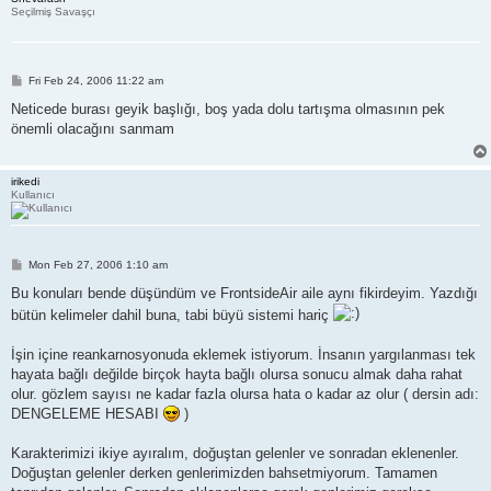
Seçilmiş Savaşçı
P
Fri Feb 24, 2006 11:22 am
o
s
Neticede burası geyik başlığı, boş yada dolu tartışma olmasının pek
t
önemli olacağını sanmam
irikedi
Kullanıcı
P
Mon Feb 27, 2006 1:10 am
o
s
Bu konuları bende düşündüm ve FrontsideAir aile aynı fikirdeyim. Yazdığı
t
bütün kelimeler dahil buna, tabi büyü sistemi hariç
İşin içine reankarnosyonuda eklemek istiyorum. İnsanın yargılanması tek
hayata bağlı değilde birçok hayta bağlı olursa sonucu almak daha rahat
olur. gözlem sayısı ne kadar fazla olursa hata o kadar az olur ( dersin adı:
DENGELEME HESABI
)
Karakterimizi ikiye ayıralım, doğuştan gelenler ve sonradan eklenenler.
Doğuştan gelenler derken genlerimizden bahsetmiyorum. Tamamen