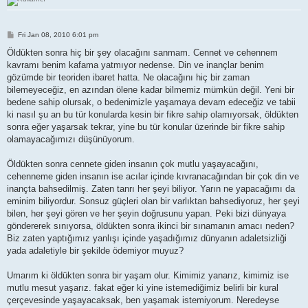
P
Fri Jan 08, 2010 6:01 pm
o
s
Öldükten sonra hiç bir şey olacağını sanmam. Cennet ve cehennem
t
kavramı benim kafama yatmıyor nedense. Din ve inançlar benim
gözümde bir teoriden ibaret hatta. Ne olacağını hiç bir zaman
bilemeyeceğiz, en azından ölene kadar bilmemiz mümkün değil. Yeni bir
bedene sahip olursak, o bedenimizle yaşamaya devam edeceğiz ve tabii
ki nasıl şu an bu tür konularda kesin bir fikre sahip olamıyorsak, öldükten
sonra eğer yaşarsak tekrar, yine bu tür konular üzerinde bir fikre sahip
olamayacağımızı düşünüyorum.
Öldükten sonra cennete giden insanın çok mutlu yaşayacağını,
cehenneme giden insanın ise acılar içinde kıvranacağından bir çok din ve
inançta bahsedilmiş. Zaten tanrı her şeyi biliyor. Yarın ne yapacağımı da
eminim biliyordur. Sonsuz güçleri olan bir varlıktan bahsediyoruz, her şeyi
bilen, her şeyi gören ve her şeyin doğrusunu yapan. Peki bizi dünyaya
göndererek sınıyorsa, öldükten sonra ikinci bir sınamanın amacı neden?
Biz zaten yaptığımız yanlışı içinde yaşadığımız dünyanın adaletsizliği
yada adaletiyle bir şekilde ödemiyor muyuz?
Umarım ki öldükten sonra bir yaşam olur. Kimimiz yanarız, kimimiz ise
mutlu mesut yaşarız. fakat eğer ki yine istemediğimiz belirli bir kural
çerçevesinde yaşayacaksak, ben yaşamak istemiyorum. Neredeyse