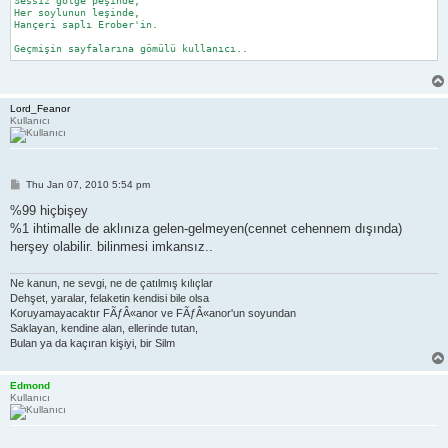
Sessiz gölge peşinde;

Her soylunun leşinde,

Hançeri saplı Erober'in.

Geçmişin sayfalarına gömülü kullanıcı..
Lord_Feanor
Kullanıcı
P
Thu Jan 07, 2010 5:54 pm
o
s
%99 hiçbişey
t
%1 ihtimalle de aklınıza gelen-gelmeyen(cennet cehennem dışında)
herşey olabilir. bilinmesi imkansız..
Ne kanun, ne sevgi, ne de çatılmış kılıçlar
Dehşet, yaralar, felaketin kendisi bile olsa
Koruyamayacaktır FÃƒÂ«anor ve FÃƒÂ«anor'un soyundan
Saklayan, kendine alan, ellerinde tutan,
Bulan ya da kaçıran kişiyi, bir Silm
Edmond
Kullanıcı