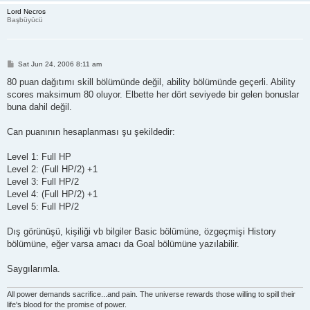
Lord Necros
Başbüyücü
P
Sat Jun 24, 2006 8:11 am
o
s
80 puan dağıtımı skill bölümünde değil, ability bölümünde geçerli. Ability
t
scores maksimum 80 oluyor. Elbette her dört seviyede bir gelen bonuslar
buna dahil değil.
Can puanının hesaplanması şu şekildedir:
Level 1: Full HP
Level 2: (Full HP/2) +1
Level 3: Full HP/2
Level 4: (Full HP/2) +1
Level 5: Full HP/2
Dış görünüşü, kişiliği vb bilgiler Basic bölümüne, özgeçmişi History
bölümüne, eğer varsa amacı da Goal bölümüne yazılabilir.
Saygılarımla.
All power demands sacrifice...and pain. The universe rewards those willing to spill their
life's blood for the promise of power.