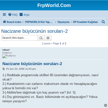
FrpWorld.Com
FAQ
Arşiv
S
Board index
FRPWORLD Rol Yapma Oyunları
Diyarışma
RP Karakter Kağıtları
e
Nacizane büyücünün soruları-2
a
Search
Advanced search
r
2 posts • Page
1
of
1
c
mikael
h
Kullanıcı
Nacizane büyücünün soruları-2
P
Fri Jun 23, 2006 11:03 pm
o
s
1-) Redblade programında skillleri 80 üzerinden dağıtamıyorum, nasıl
t
olcak?
2-) Karakterimin can zarlarını maksimum olarak mı hesaplayacağım
yoksa bi formülü mü var?
3-) Abilitie'lere dağıtmak için kaç puanım var? (lvl. 5)
4-) Dış görünüşümü vs. Basic bölümünde mi açıklayacağım? Yoksa
nereye yazayım?