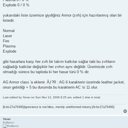
Explode 0 / 0 %
yukarıdaki liste üzerinize giydiğiniz Armor (zırh) için hazırlanmış olan bir
listedir.
Normal
Laser
Fire
Plasma
Explode
gibi hasarlara karşı her zırh bir takım katkılar sağlar tabi bu zırhların
sağladığı katkılar değişiktir her zırhın aynı değildir. Üzerinizde zırh
olmadığı sürece bu taploda ki her hasar türü 0 % dir.
AG Armor class 'a eklenir. Ãƒ?R : AG 6 karakterin üzerinde leather jacket,
onun getirdiği + 5 bu durumda bu karakterin AC 'si 11 olur.
Last edited by
Yener
on Sun Nov 12, 2006 8:25 am, edited 1 time in total.
[b:bc27a75495]Ignorance is not bliss, merely uninformed misery.[/b:bc27a75495]
Yener
Kullanıcı