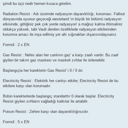
şimdi bu üçü nedir hemen kısaca görelim.
Radiation Resist : Adı üzerinde radyasyon dayanıklılığı, koruması. Fallout
dünyasında oyunun geçeceği westeland 'ın büyük bir bölümü radyasyon
etkisinde, gittiğiniz pek çok yerde radyasyon' a mağruz kalma ihtimaliniz
oldukça yüksek, tabi Vault denilen özelliklede radyasyon etkilerinden
korunma amacı ile inşa edilmiş yer altı sığınakları dışarısındaysanız.
Formül : 2 x EN
Gas Resist : Nefes alan her canlının gaz' a karşı zaafı vardır. Bu zaaf
giyilen bir takım gaz maskesi ve maskeli zırhlar ile önlenebilir.
Başlangıçta her karekterin Gas Resist' i 0 / 0 dır.
Electricity Resist : Elektirik her canlıyı etkiler, Electricity Resist de bu
etkilere karşı olan korumadır.
Bütün karekterlerde başlangıç standarttır 0 olarak başlar. Electricity
Resist giyilen zırhların sağladığı katkılar ile artabilir.
Poison Resist : Zehire karşı olan dayanıklılığınızdır.
Formül : 5 x EN