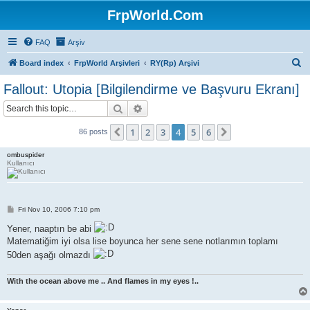
FrpWorld.Com
FAQ
Arşiv
S
Board index
FrpWorld Arşivleri
RY(Rp) Arşivi
e
Fallout: Utopia [Bilgilendirme ve Başvuru Ekranı]
a
Search
Advanced search
r
c
1
2
3
4
5
6
Previous
Next
86 posts
h
ombuspider
Kullanıcı
P
Fri Nov 10, 2006 7:10 pm
o
s
Yener, naaptın be abi
t
Matematiğim iyi olsa lise boyunca her sene sene notlarımın toplamı
50den aşağı olmazdı
With the ocean above me .. And flames in my eyes !..