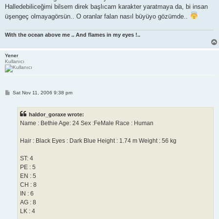
t
Halledebiliceğimi bilsem direk başlıcam karakter yaratmaya da, bi insan
üşengeç olmayagörsün.. O oranlar falan nasıl büyüyo gözümde..
With the ocean above me .. And flames in my eyes !..
Yener
Kullanıcı
P
Sat Nov 11, 2006 9:38 pm
o
s
t
haldor_goraxe wrote:
Name : Bethie Age: 24 Sex :FeMale Race : Human
Hair : Black Eyes : Dark Blue Height : 1.74 m Weight : 56 kg
ST: 4
PE : 5
EN : 5
CH : 8
IN : 6
AG : 8
LK : 4