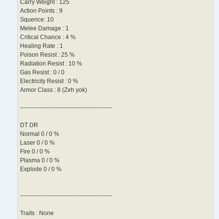
Carry Weight : 125
Action Points : 9
Squence: 10
Melee Damage : 1
Critical Chance : 4 %
Healing Rate : 1
Poison Resist : 25 %
Radiation Resist : 10 %
Gas Resist : 0 / 0
Electricity Resist : 0 %
Armor Class : 8 (Zırh yok)
-----------------------------------------------
DT DR
Normal 0 / 0 %
Laser 0 / 0 %
Fire 0 / 0 %
Plasma 0 / 0 %
Explode 0 / 0 %
-----------------------------------------------
Traits : None