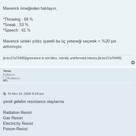
Maverick örneğinden hatılayın,
*Throwing : 68 %
*Sneak : 53 %
*Speech : 61 %
Maverick üsteki yıldız işaretli bu üç yeteneği seçerek + %20 şer
arttırmıştır.
[b:bc27a75495]Ignorance is not bliss, merely uninformed misery.[/b:bc27a75495]
Yener
Kullanıcı
P
Fri Nov 10, 2006 8:19 pm
o
s
şimdi gelelim resistance olaylarına
t
Radiation Resist
Gas Resist
Electricity Resist
Poison Resist