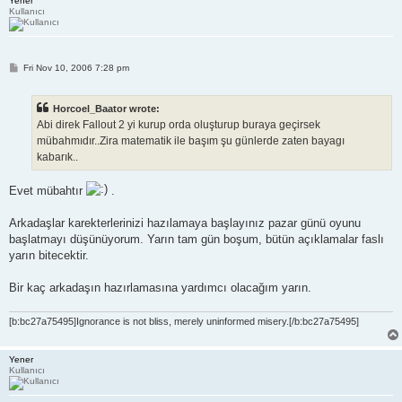
Yener
Kullanıcı
P
Fri Nov 10, 2006 7:28 pm
o
s
t
Horcoel_Baator wrote:
Abi direk Fallout 2 yi kurup orda oluşturup buraya geçirsek
mübahmıdır..Zira matematik ile başım şu günlerde zaten bayagı
kabarık..
Evet mübahtır
.
Arkadaşlar karekterlerinizi hazılamaya başlayınız pazar günü oyunu
başlatmayı düşünüyorum. Yarın tam gün boşum, bütün açıklamalar faslı
yarın bitecektir.
Bir kaç arkadaşın hazırlamasına yardımcı olacağım yarın.
[b:bc27a75495]Ignorance is not bliss, merely uninformed misery.[/b:bc27a75495]
Yener
Kullanıcı