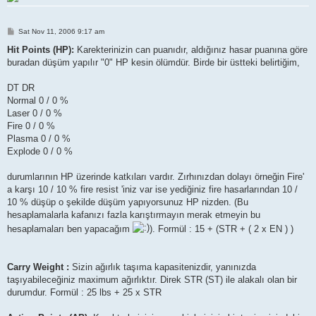
P
Sat Nov 11, 2006 9:17 am
o
s
Hit Points (HP):
Karekterinizin can puanıdır, aldığınız hasar puanına göre
t
buradan düşüm yapılır "0" HP kesin ölümdür. Birde bir üstteki belirtiğim,
DT DR
Normal 0 / 0 %
Laser 0 / 0 %
Fire 0 / 0 %
Plasma 0 / 0 %
Explode 0 / 0 %
durumlarının HP üzerinde katkıları vardır. Zırhınızdan dolayı örneğin Fire'
a karşı 10 / 10 % fire resist 'iniz var ise yediğiniz fire hasarlarından 10 /
10 % düşüp o şekilde düşüm yapıyorsunuz HP nizden. (Bu
hesaplamalarla kafanızı fazla karıştırmayın merak etmeyin bu
hesaplamaları ben yapacağım
). Formül : 15 + (STR + ( 2 x EN ) )
Carry Weight :
Sizin ağırlık taşıma kapasitenizdir, yanınızda
taşıyabileceğiniz maximum ağırlıktır. Direk STR (ST) ile alakalı olan bir
durumdur. Formül : 25 lbs + 25 x STR