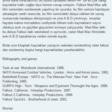
şimdi bana soracaksınız bu oyunu oynarken benim RP 'ye en çok hangi
kaynaklar katkı sağlar diye hemen cevap vereyim. Fallout Mad Max adlı
film serisinden esinlenerek yapılmış bir oyundur, bu film serisini hatırlayan
arkadaşlar vardır aranızda, bu film serisindeki dünya nükleer bir savaş
sonrasında harabeye dönüşmüştü ve yine A.B.D yıkılmıştı, insanlar
hayatta kalma mücadelesi veriliyordu bilinen eski kaynakların sayısı
oldukça azdı ve güçlüler güçsüzleri ezmeye çalışıyordu. Mad Max deki
bu dünya Fallout daki westeland ın aynısıdır, zaten Mad Max filmindeki
eski A.B.D topraklarına verilen isimde buydu.
Birde size kitaptaki kaynakları yazayım nelerden esinlenilmiş neler fallout
dan esinlenmiş başka hangi kaynaklardan yararlanabiliriz.
Bibliography and games
Tank at war. Motorbook international. 1996.
NATO Armoured Combat Vehicles. London : Arms and Armor press, 1991.
Battlefield Europe : NATO vs. The Warsaw Pact. New York : Arco
Publishing, 1985.
GURPS High - Tech : Weapons and Equiment Thorought the Ages. 1998.
Fallout. California : Interplay Productions. 1997.
Fallout 2 California : Interplay Productions. 1998.
Fallout Tacticks : Brotherhood of steel. 2001.
Movies