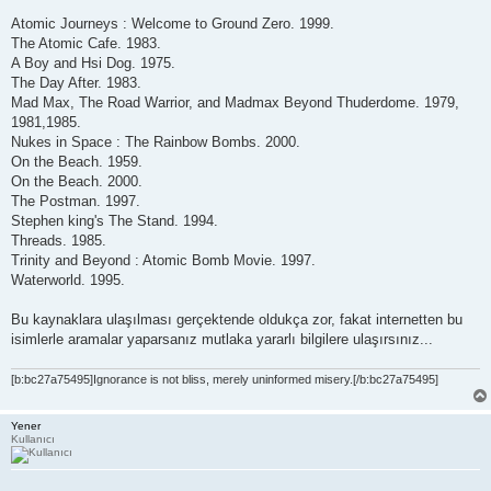
Atomic Journeys : Welcome to Ground Zero. 1999.
The Atomic Cafe. 1983.
A Boy and Hsi Dog. 1975.
The Day After. 1983.
Mad Max, The Road Warrior, and Madmax Beyond Thuderdome. 1979,
1981,1985.
Nukes in Space : The Rainbow Bombs. 2000.
On the Beach. 1959.
On the Beach. 2000.
The Postman. 1997.
Stephen king's The Stand. 1994.
Threads. 1985.
Trinity and Beyond : Atomic Bomb Movie. 1997.
Waterworld. 1995.
Bu kaynaklara ulaşılması gerçektende oldukça zor, fakat internetten bu
isimlerle aramalar yaparsanız mutlaka yararlı bilgilere ulaşırsınız...
[b:bc27a75495]Ignorance is not bliss, merely uninformed misery.[/b:bc27a75495]
Yener
Kullanıcı