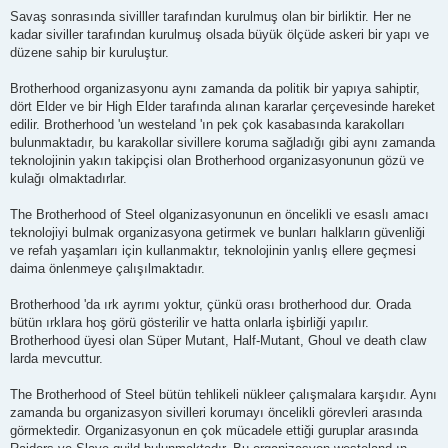
Savaş sonrasında sivilller tarafından kurulmuş olan bir birliktir. Her ne
kadar siviller tarafından kurulmuş olsada büyük ölçüde askeri bir yapı ve
düzene sahip bir kuruluştur.
Brotherhood organizasyonu aynı zamanda da politik bir yapıya sahiptir,
dört Elder ve bir High Elder tarafında alınan kararlar çerçevesinde hareket
edilir. Brotherhood 'un westeland 'ın pek çok kasabasında karakolları
bulunmaktadır, bu karakollar sivillere koruma sağladığı gibi aynı zamanda
teknolojinin yakın takipçisi olan Brotherhood organizasyonunun gözü ve
kulağı olmaktadırlar.
The Brotherhood of Steel olganizasyonunun en öncelikli ve esaslı amacı
teknolojiyi bulmak organizasyona getirmek ve bunları halkların güvenliği
ve refah yaşamları için kullanmaktır, teknolojinin yanlış ellere geçmesi
daima önlenmeye çalışılmaktadır.
Brotherhood 'da ırk ayrımı yoktur, çünkü orası brotherhood dur. Orada
bütün ırklara hoş görü gösterilir ve hatta onlarla işbirliği yapılır.
Brotherhood üyesi olan Süper Mutant, Half-Mutant, Ghoul ve death claw
larda mevcuttur.
The Brotherhood of Steel bütün tehlikeli nükleer çalışmalara karşıdır. Aynı
zamanda bu organizasyon sivilleri korumayı öncelikli görevleri arasında
görmektedir. Organizasyonun en çok mücadele ettiği guruplar arasında