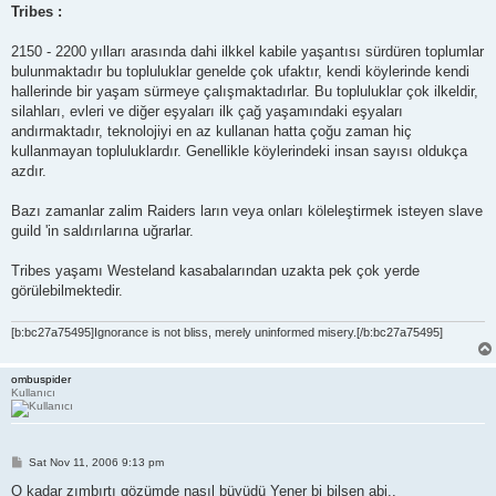
Tribes :
2150 - 2200 yılları arasında dahi ilkkel kabile yaşantısı sürdüren toplumlar
bulunmaktadır bu topluluklar genelde çok ufaktır, kendi köylerinde kendi
hallerinde bir yaşam sürmeye çalışmaktadırlar. Bu topluluklar çok ilkeldir,
silahları, evleri ve diğer eşyaları ilk çağ yaşamındaki eşyaları
andırmaktadır, teknolojiyi en az kullanan hatta çoğu zaman hiç
kullanmayan topluluklardır. Genellikle köylerindeki insan sayısı oldukça
azdır.
Bazı zamanlar zalim Raiders ların veya onları köleleştirmek isteyen slave
guild 'in saldırılarına uğrarlar.
Tribes yaşamı Westeland kasabalarından uzakta pek çok yerde
görülebilmektedir.
[b:bc27a75495]Ignorance is not bliss, merely uninformed misery.[/b:bc27a75495]
ombuspider
Kullanıcı
P
Sat Nov 11, 2006 9:13 pm
o
s
O kadar zımbırtı gözümde nasıl büyüdü Yener bi bilsen abi..