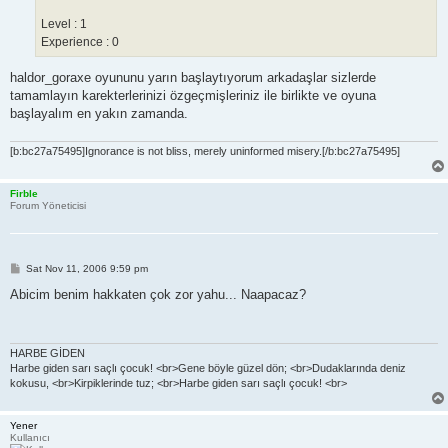
Level : 1
Experience : 0
haldor_goraxe oyununu yarın başlaytıyorum arkadaşlar sizlerde
tamamlayın karekterlerinizi özgeçmişleriniz ile birlikte ve oyuna
başlayalım en yakın zamanda.
[b:bc27a75495]Ignorance is not bliss, merely uninformed misery.[/b:bc27a75495]
Firble
Forum Yöneticisi
P
Sat Nov 11, 2006 9:59 pm
o
s
Abicim benim hakkaten çok zor yahu... Naapacaz?
t
HARBE GİDEN
Harbe giden sarı saçlı çocuk! <br>Gene böyle güzel dön; <br>Dudaklarında deniz
kokusu, <br>Kirpiklerinde tuz; <br>Harbe giden sarı saçlı çocuk! <br>
Yener
Kullanıcı