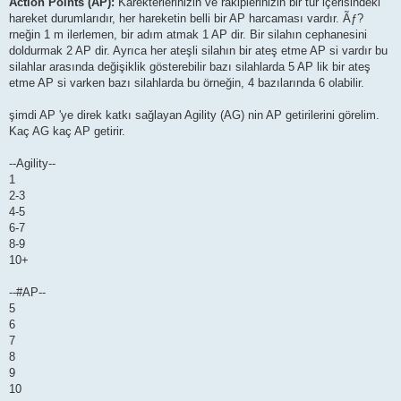
Action Points (AP):
Karekterlerinizin ve rakiplerinizin bir tur içerisindeki
hareket durumlarıdır, her hareketin belli bir AP harcaması vardır. Ãƒ?
rneğin 1 m ilerlemen, bir adım atmak 1 AP dir. Bir silahın cephanesini
doldurmak 2 AP dir. Ayrıca her ateşli silahın bir ateş etme AP si vardır bu
silahlar arasında değişiklik gösterebilir bazı silahlarda 5 AP lik bir ateş
etme AP si varken bazı silahlarda bu örneğin, 4 bazılarında 6 olabilir.
şimdi AP 'ye direk katkı sağlayan Agility (AG) nin AP getirilerini görelim.
Kaç AG kaç AP getirir.
--Agility--
1
2-3
4-5
6-7
8-9
10+
--#AP--
5
6
7
8
9
10