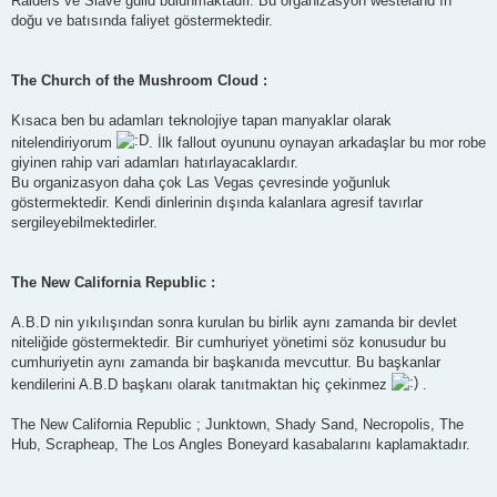
Raiders ve Slave guild bulunmaktadır. Bu organizasyon westeland ın
doğu ve batısında faliyet göstermektedir.
The Church of the Mushroom Cloud :
Kısaca ben bu adamları teknolojiye tapan manyaklar olarak
nitelendiriyorum
. İlk fallout oyununu oynayan arkadaşlar bu mor robe
giyinen rahip vari adamları hatırlayacaklardır.
Bu organizasyon daha çok Las Vegas çevresinde yoğunluk
göstermektedir. Kendi dinlerinin dışında kalanlara agresif tavırlar
sergileyebilmektedirler.
The New California Republic :
A.B.D nin yıkılışından sonra kurulan bu birlik aynı zamanda bir devlet
niteliğide göstermektedir. Bir cumhuriyet yönetimi söz konusudur bu
cumhuriyetin aynı zamanda bir başkanıda mevcuttur. Bu başkanlar
kendilerini A.B.D başkanı olarak tanıtmaktan hiç çekinmez
.
The New California Republic ; Junktown, Shady Sand, Necropolis, The
Hub, Scrapheap, The Los Angles Boneyard kasabalarını kaplamaktadır.