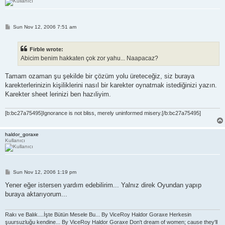
P
Sun Nov 12, 2006 7:51 am
o
s
t
Firble wrote:
Abicim benim hakkaten çok zor yahu... Naapacaz?
Tamam ozaman şu şekilde bir çözüm yolu üreteceğiz, siz buraya
karekterlerinizin kişiliklerini nasıl bir karekter oynatmak istediğinizi yazın.
Karekter sheet lerinizi ben hazıliyim.
[b:bc27a75495]Ignorance is not bliss, merely uninformed misery.[/b:bc27a75495]
haldor_goraxe
Kullanıcı
P
Sun Nov 12, 2006 1:19 pm
o
s
Yener eğer istersen yardım edebilirim... Yalnız direk Oyundan yapıp
t
buraya aktarıyorum...
Rakı ve Balık....İşte Bütün Mesele Bu... By ViceRoy Haldor Goraxe Herkesin
şuursuzluğu kendine... By ViceRoy Haldor Goraxe Don't dream of women; cause they'll