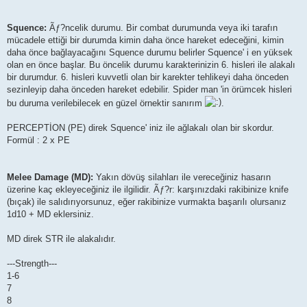
Squence:
Ãƒ?ncelik durumu. Bir combat durumunda veya iki tarafın
mücadele ettiği bir durumda kimin daha önce hareket edeceğini, kimin
daha önce bağlayacağını Squence durumu belirler Squence' i en yüksek
olan en önce başlar. Bu öncelik durumu karakterinizin 6. hisleri ile alakalı
bir durumdur. 6. hisleri kuvvetli olan bir karekter tehlikeyi daha önceden
sezinleyip daha önceden hareket edebilir. Spider man 'in örümcek hisleri
bu duruma verilebilecek en güzel örnektir sanırım
.
PERCEPTİON (PE) direk Squence' iniz ile ağlakalı olan bir skordur.
Formül : 2 x PE
Melee Damage (MD):
Yakın dövüş silahları ile vereceğiniz hasarın
üzerine kaç ekleyeceğiniz ile ilgilidir. Ãƒ?r: karşınızdaki rakibinize knife
(bıçak) ile salıdırıyorsunuz, eğer rakibinize vurmakta başarılı olursanız
1d10 + MD eklersiniz.
MD direk STR ile alakalıdır.
---Strength---
1-6
7
8