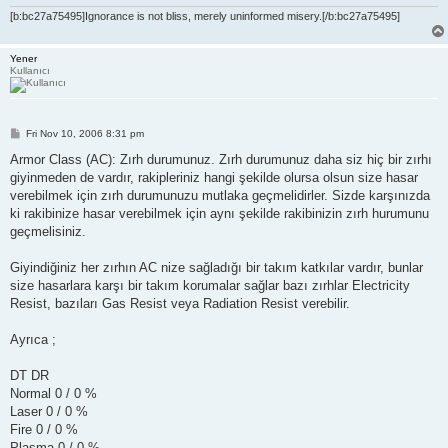
[b:bc27a75495]Ignorance is not bliss, merely uninformed misery.[/b:bc27a75495]
Yener
Kullanıcı
P
Fri Nov 10, 2006 8:31 pm
o
s
Armor Class (AC): Zırh durumunuz. Zırh durumunuz daha siz hiç bir zırhı
t
giyinmeden de vardır, rakipleriniz hangi şekilde olursa olsun size hasar
verebilmek için zırh durumunuzu mutlaka geçmelidirler. Sizde karşınızda
ki rakibinize hasar verebilmek için aynı şekilde rakibinizin zırh hurumunu
geçmelisiniz.
Giyindiğiniz her zırhın AC nize sağladığı bir takım katkılar vardır, bunlar
size hasarlara karşı bir takım korumalar sağlar bazı zırhlar Electricity
Resist, bazıları Gas Resist veya Radiation Resist verebilir.
Ayrıca ;
DT DR
Normal 0 / 0 %
Laser 0 / 0 %
Fire 0 / 0 %
Plasma 0 / 0 %