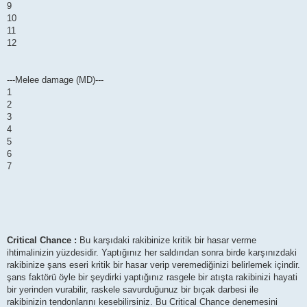
9
10
11
12
---Melee damage (MD)---
1
2
3
4
5
6
7
Critical Chance :
Bu karşıdaki rakibinize kritik bir hasar verme
ihtimalinizin yüzdesidir. Yaptığınız her saldırıdan sonra birde karşınızdaki
rakibinize şans eseri kritik bir hasar verip veremediğinizi belirlemek içindir.
şans faktörü öyle bir şeydirki yaptığınız rasgele bir atışta rakibinizi hayati
bir yerinden vurabilir, raskele savurduğunuz bir bıçak darbesi ile
rakibinizin tendonlarını kesebilirsiniz. Bu Critical Chance denemesini