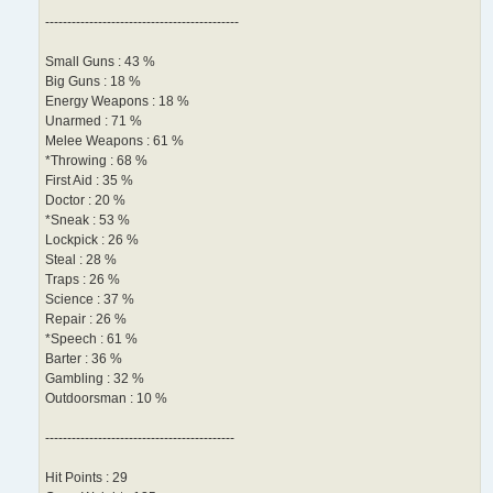
--------------------------------------------
Small Guns : 43 %
Big Guns : 18 %
Energy Weapons : 18 %
Unarmed : 71 %
Melee Weapons : 61 %
*Throwing : 68 %
First Aid : 35 %
Doctor : 20 %
*Sneak : 53 %
Lockpick : 26 %
Steal : 28 %
Traps : 26 %
Science : 37 %
Repair : 26 %
*Speech : 61 %
Barter : 36 %
Gambling : 32 %
Outdoorsman : 10 %
-------------------------------------------
Hit Points : 29