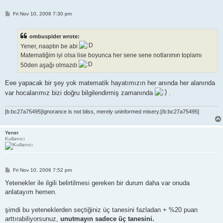
P
Fri Nov 10, 2006 7:30 pm
o
s
t
ombuspider wrote:
Yener, naaptın be abi
Matematiğim iyi olsa lise boyunca her sene sene notlarımın toplamı
50den aşağı olmazdı
Eee yapacak bir şey yok matematik hayatımızın her anında her alanında
var hocalarımız bizi doğru bilgilendirmiş zamanında
.
[b:bc27a75495]Ignorance is not bliss, merely uninformed misery.[/b:bc27a75495]
Yener
Kullanıcı
P
Fri Nov 10, 2006 7:52 pm
o
s
Yetenekler ile ilgili belirtilmesi gereken bir durum daha var onuda
t
anlatayım hemen.
şimdi bu yeteneklerden seçtiğiniz üç tanesini fazladan + %20 puan
arttırabiliyorsunuz,
unutmayın sadece üç tanesini.