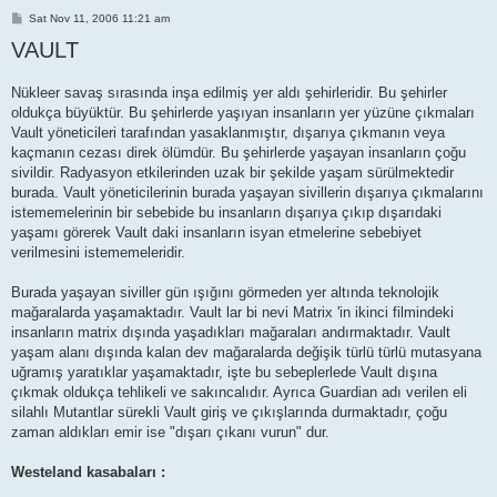
P
Sat Nov 11, 2006 11:21 am
o
VAULT
s
t
Nükleer savaş sırasında inşa edilmiş yer aldı şehirleridir. Bu şehirler
oldukça büyüktür. Bu şehirlerde yaşıyan insanların yer yüzüne çıkmaları
Vault yöneticileri tarafından yasaklanmıştır, dışarıya çıkmanın veya
kaçmanın cezası direk ölümdür. Bu şehirlerde yaşayan insanların çoğu
sivildir. Radyasyon etkilerinden uzak bir şekilde yaşam sürülmektedir
burada. Vault yöneticilerinin burada yaşayan sivillerin dışarıya çıkmalarını
istememelerinin bir sebebide bu insanların dışarıya çıkıp dışarıdaki
yaşamı görerek Vault daki insanların isyan etmelerine sebebiyet
verilmesini istememeleridir.
Burada yaşayan siviller gün ışığını görmeden yer altında teknolojik
mağaralarda yaşamaktadır. Vault lar bi nevi Matrix 'in ikinci filmindeki
insanların matrix dışında yaşadıkları mağaraları andırmaktadır. Vault
yaşam alanı dışında kalan dev mağaralarda değişik türlü türlü mutasyana
uğramış yaratıklar yaşamaktadır, işte bu sebeplerlede Vault dışına
çıkmak oldukça tehlikeli ve sakıncalıdır. Ayrıca Guardian adı verilen eli
silahlı Mutantlar sürekli Vault giriş ve çıkışlarında durmaktadır, çoğu
zaman aldıkları emir ise "dışarı çıkanı vurun" dur.
Westeland kasabaları :