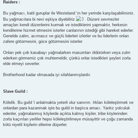
Raiders :
Bu yağmacı, katil guruplar ile Westeland 'ın her yerinde karşılaşabilirsiniz.
Bu yağmacılara bi nevi eşkiya diyebiliriz
. Düzeni sevmezler
amaçları kendi düzenlerini kurmak ve istediklerini yapmaktır, herkesin
kendilerine hizmet etmesini isterler canlarının istediği gibi hareket ederler.
Genelde zalim, acımasız ve güçlü liderleri izlerler ve bu liderlerin onları
zafere götürmesini, güce götürmesini isterler.
Onları pek çok kasabayı yağmalarken masumları öldürürken veya zulm
ederken görmemiz çok muhtemeldir, çünkü onlar istedikleri şeyleri zorla
elde etmeyi severler.
Brotherhood kadar olmasada iyi silahlanmışlardır.
Slave Guild :
Kölelik. Bu guild 'i anlatmakta yeterli olur sanırım. Irkları köleleştirmek ve
onlardan para kazanmak işte bu guild in başlıca amacı. Yanlız yolculuk
edenler, yağmalanmış köylerde açıkta kalmış kişiler, tribe köylerinden
zorla kaçırılan yerliler hepsi köleleştirilmeye müsayittir ve çoğu zamanda
kötü niyetli kişilerin ellerine düşerler.