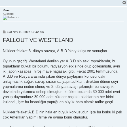
Yener
Kullanıcı
P
Sat Nov 11, 2006 10:42 am
o
FALLOUT VE WESTELAND
s
t
Nükleer felaket 3. dünya savaşı, A.B.D 'nin yıkılışı ve sonuçları...
Oyunun geçtiği Westeland denilen yer A.B.D nin eski topraklarıdır, bu
toprakların büyük bir bölümü radyasyon etkisinde olup çölleşmiştir, aynı
iki japon kasabası hiroşimave nagazaki gibi. Fakat 2001 temmuzunda
A.B.D ve Rusya arasında çıkan dünya paylaşımı konusundaki
anlaşmazlık soğuk savaş sırasında yapmadıkları, direkten dönen şeyi
yapmalarına neden olmuş ve 3. dünya savaşı çıkmıştır bu savaş iki
devletinde yıkımına sebep olmuştur. İki ülke toplamda 30.000 adet evet
yanlış duymadınız 30.000 adet nükleer başlıklı silahlarının her birini
kullandı, işte bu insanlığın yaptığı en büyük hata olarak tarihe geçti.
Nükleer felaket A.B.D nin hala en büyük korkusudur. İşte bu korku ki pek
çok Amerikan yapımı filme ve oyuna konu olmuştur.