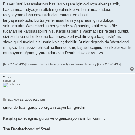
Bu yer üstü kasabalarının bazıları yaşam için oldukça elverişsizdir,
bazılarında radyasyon etkileri görülmekte ve buralarda sadece
radyasyona daha dayanıklı olan mutant ve ghoul
lar yaşamaktadır, bu tip yerler insanların yaşaması için oldukça
sakıncalıdır. Westeland ın her yerinde yağmacılar, katiller ve köle
tücarları ile karşılaşabilirsiniz. Karşılaştığınız yağmacı bir raiders gurubu
sizi zorla kendi birliklerine katılmaya zorlayabilir veye karşılaştığınız
slave guild üyeleri sizi zorla köleleştirebilir. Bunlar dışında da Westeland
ın uçsuz bucaksız tehlikeli çöllerinde karşılaşabileceğiniz tehlikeler vardır,
mutasyona uğramış yaratıklar avcı Death claw lar vs...vs...
[b:bc27a75495]Ignorance is not bliss, merely uninformed misery.[/b:bc27a75495]
Yener
Kullanıcı
P
Sat Nov 11, 2006 9:10 pm
o
s
şimdi de bazı gurup ve organizasyonları görelim.
t
Karşılaşabileceğiniz gurup ve organizasyonların bir kısmı :
The Brotherhood of Steel :