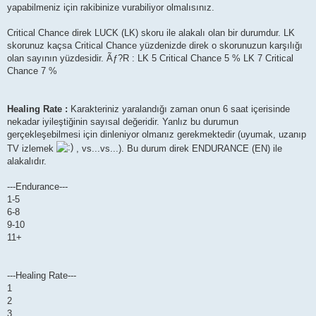
yapabilmeniz için rakibinize vurabiliyor olmalısınız.
Critical Chance direk LUCK (LK) skoru ile alakalı olan bir durumdur. LK
skorunuz kaçsa Critical Chance yüzdenizde direk o skorunuzun karşılığı
olan sayının yüzdesidir. Ãƒ?R : LK 5 Critical Chance 5 % LK 7 Critical
Chance 7 %
Healing Rate :
Karakteriniz yaralandığı zaman onun 6 saat içerisinde
nekadar iyileştiğinin sayısal değeridir. Yanlız bu durumun
gerçekleşebilmesi için dinleniyor olmanız gerekmektedir (uyumak, uzanıp
TV izlemek
, vs...vs...). Bu durum direk ENDURANCE (EN) ile
alakalıdır.
---Endurance---
1-5
6-8
9-10
11+
---Healing Rate---
1
2
3