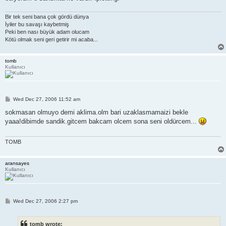
Bir tek seni bana çok gördü dünya
İyiler bu savaşı kaybetmiş
Peki ben nası büyük adam olucam
Kötü olmak seni geri getirir mi acaba...
tomb
Kullanıcı
P
Wed Dec 27, 2006 11:52 am
o
s
sokmasan olmuyo demi aklima.olm bari uzaklasmamaizi bekle
t
yaaa!dibimde sandik.gitcem bakcam olcem sona seni oldürcem...
TOMB
aransayes
Kullanıcı
P
Wed Dec 27, 2006 2:27 pm
o
s
t
tomb wrote: