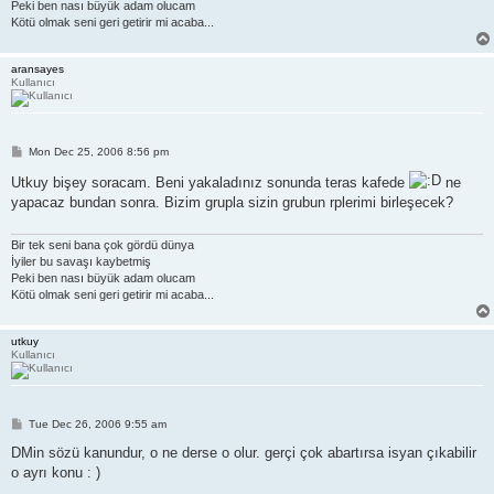
Peki ben nası büyük adam olucam
Kötü olmak seni geri getirir mi acaba...
aransayes
Kullanıcı
P
Mon Dec 25, 2006 8:56 pm
o
s
Utkuy bişey soracam. Beni yakaladınız sonunda teras kafede
ne
t
yapacaz bundan sonra. Bizim grupla sizin grubun rplerimi birleşecek?
Bir tek seni bana çok gördü dünya
İyiler bu savaşı kaybetmiş
Peki ben nası büyük adam olucam
Kötü olmak seni geri getirir mi acaba...
utkuy
Kullanıcı
P
Tue Dec 26, 2006 9:55 am
o
s
DMin sözü kanundur, o ne derse o olur. gerçi çok abartırsa isyan çıkabilir
t
o ayrı konu : )