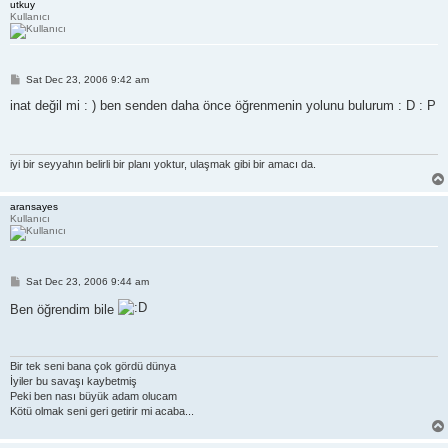
utkuy
Kullanıcı
P
Sat Dec 23, 2006 9:42 am
o
s
inat değil mi : ) ben senden daha önce öğrenmenin yolunu bulurum : D : P
t
iyi bir seyyahın belirli bir planı yoktur, ulaşmak gibi bir amacı da.
aransayes
Kullanıcı
P
Sat Dec 23, 2006 9:44 am
o
s
Ben öğrendim bile
t
Bir tek seni bana çok gördü dünya
İyiler bu savaşı kaybetmiş
Peki ben nası büyük adam olucam
Kötü olmak seni geri getirir mi acaba...