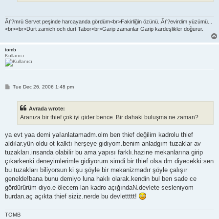
Ãƒ?mrü Servet peşinde harcayanda gördüm<br>Fakirliğin özünü..Ãƒ?evirdim yüzümü...
<br><br>Durt zamich och durt Tabor<br>Garip zamanlar Garip kardeşlikler doğurur.
tomb
Kullanıcı
P
Tue Dec 26, 2006 1:48 pm
o
s
t
Avrada wrote:
Aranıza bir thief çok iyi gider bence..Bir dahaki buluşma ne zaman?
ya evt yaa demi ya!anlatamadm.olm ben thief değilim kadrolu thief
aldılar.yün oldu ot kalktı herşeye gidiyom.benim anladgım tuzaklar av
tuzakları.insanda olabilir bu ama yapısı farklı.hazine mekanlarına girip
çıkarkenki deneyimlerimle gidiyorum.simdi bir thief olsa dm diyecekki:sen
bu tuzakları biliyorsun ki şu şöyle bir mekanizmadır şöyle çalışır
genelde!bana bunu demiyo luna haklı olarak.kendin bul ben sade ce
gördürürüm diyo.e ölecem lan kadro açığındaN.devlete sesleniyom
burdan.aç açıkta thief siziz.nerde bu devlettttt!
TOMB