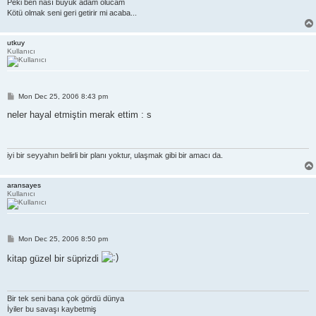
Peki ben nası büyük adam olucam
Kötü olmak seni geri getirir mi acaba...
utkuy
Kullanıcı
P
Mon Dec 25, 2006 8:43 pm
o
s
neler hayal etmiştin merak ettim : s
t
iyi bir seyyahın belirli bir planı yoktur, ulaşmak gibi bir amacı da.
aransayes
Kullanıcı
P
Mon Dec 25, 2006 8:50 pm
o
s
kitap güzel bir süprizdi
t
Bir tek seni bana çok gördü dünya
İyiler bu savaşı kaybetmiş