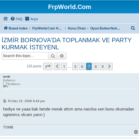
FrpWorld.Com
FAQ
Arşiv
S
Board index
FrpWorld.Com Hakkında
Konu Ötesi
Oyun Bulma Noktası
e
İZMİR BORNOVA'DA TOPLANMAK VE PARTY
a
KURMAK İSTEYENL
r
Search
Advanced search
c
Page
7
of
9
h
1
5
6
7
8
9
Previous
Next
125 posts
…
tomb
Kullanıcı
P
Fri Dec 22, 2006 9:43 pm
o
s
hediye ne yaaa bak bende merak ettım ama nasılsa sen bunu okumadan
t
ogrenmıs olcam yarın:)
TOMB