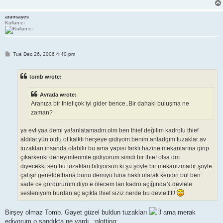
aransayes
Kullanıcı
P
Tue Dec 26, 2006 4:40 pm
o
s
t
tomb wrote:
Avrada wrote:
Aranıza bir thief çok iyi gider bence..Bir dahaki buluşma ne
zaman?
ya evt yaa demi ya!anlatamadm.olm ben thief değilim kadrolu thief
aldılar.yün oldu ot kalktı herşeye gidiyom.benim anladgım tuzaklar av
tuzakları.insanda olabilir bu ama yapısı farklı.hazine mekanlarına girip
çıkarkenki deneyimlerimle gidiyorum.simdi bir thief olsa dm
diyecekki:sen bu tuzakları biliyorsun ki şu şöyle bir mekanizmadır şöyle
çalışır genelde!bana bunu demiyo luna haklı olarak.kendin bul ben
sade ce gördürürüm diyo.e ölecem lan kadro açığındaN.devlete
sesleniyom burdan.aç açıkta thief siziz.nerde bu devlettttt!
Birşey olmaz Tomb. Gayet güzel buldun tuzakları
ama merak
ediyorum o sandıkta ne vardı. :plotting: