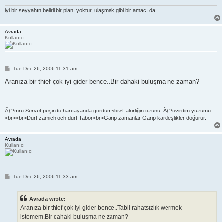
iyi bir seyyahın belirli bir planı yoktur, ulaşmak gibi bir amacı da.
Avrada
Kullanıcı
P
Tue Dec 26, 2006 11:31 am
o
s
Aranıza bir thief çok iyi gider bence..Bir dahaki buluşma ne zaman?
t
Ãƒ?mrü Servet peşinde harcayanda gördüm<br>Fakirliğin özünü..Ãƒ?evirdim yüzümü...
<br><br>Durt zamich och durt Tabor<br>Garip zamanlar Garip kardeşlikler doğurur.
Avrada
Kullanıcı
P
Tue Dec 26, 2006 11:33 am
o
s
t
Avrada wrote:
Aranıza bir thief çok iyi gider bence..Tabii rahatsızlık wermek
istemem.Bir dahaki buluşma ne zaman?