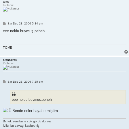
tomb
Kullanıcı
P
Sat Dec 23, 2006 5:34 pm
o
s
eee noldu buymuş:peheh
t
TOMB
aransayes
Kullanıcı
P
Sat Dec 23, 2006 7:25 pm
o
s
t
eee noldu buymuş:peheh
Bende neler hayal etmiştim
Bir tek seni bana çok gördü dünya
İyiler bu savaşı kaybetmiş