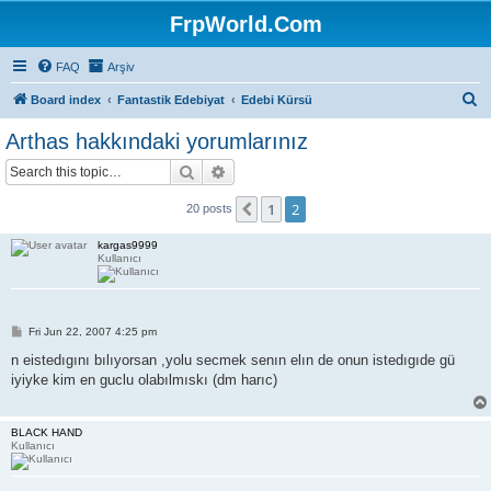
FrpWorld.Com
FAQ
Arşiv
S
Board index
Fantastik Edebiyat
Edebi Kürsü
e
Arthas hakkındaki yorumlarınız
a
Search
Advanced search
r
c
1
2
Previous
20 posts
h
kargas9999
Kullanıcı
P
Fri Jun 22, 2007 4:25 pm
o
s
n eistedıgını bılıyorsan ,yolu secmek senın elın de onun istedıgıde gü
t
iyiyke kim en guclu olabılmıskı (dm harıc)
BLACK HAND
Kullanıcı