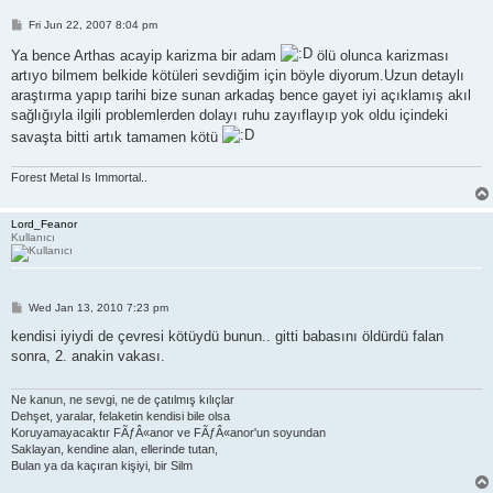
P
Fri Jun 22, 2007 8:04 pm
o
s
Ya bence Arthas acayip karizma bir adam
ölü olunca karizması
t
artıyo bilmem belkide kötüleri sevdiğim için böyle diyorum.Uzun detaylı
araştırma yapıp tarihi bize sunan arkadaş bence gayet iyi açıklamış akıl
sağlığıyla ilgili problemlerden dolayı ruhu zayıflayıp yok oldu içindeki
savaşta bitti artık tamamen kötü
Forest Metal Is Immortal..
Lord_Feanor
Kullanıcı
P
Wed Jan 13, 2010 7:23 pm
o
s
kendisi iyiydi de çevresi kötüydü bunun.. gitti babasını öldürdü falan
t
sonra, 2. anakin vakası.
Ne kanun, ne sevgi, ne de çatılmış kılıçlar
Dehşet, yaralar, felaketin kendisi bile olsa
Koruyamayacaktır FÃƒÂ«anor ve FÃƒÂ«anor'un soyundan
Saklayan, kendine alan, ellerinde tutan,
Bulan ya da kaçıran kişiyi, bir Silm