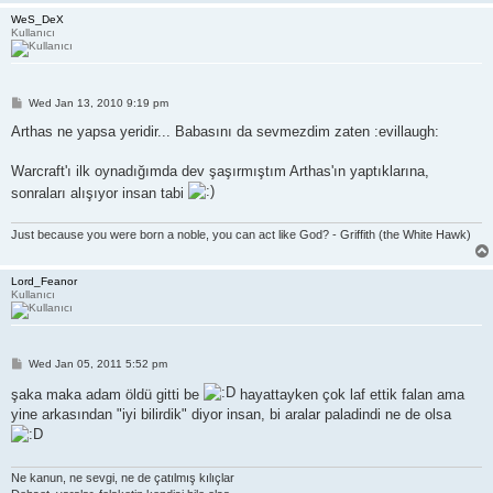
WeS_DeX
Kullanıcı
P
Wed Jan 13, 2010 9:19 pm
o
s
Arthas ne yapsa yeridir... Babasını da sevmezdim zaten :evillaugh:
t
Warcraft'ı ilk oynadığımda dev şaşırmıştım Arthas'ın yaptıklarına,
sonraları alışıyor insan tabi
Just because you were born a noble, you can act like God? - Griffith (the White Hawk)
Lord_Feanor
Kullanıcı
P
Wed Jan 05, 2011 5:52 pm
o
s
şaka maka adam öldü gitti be
hayattayken çok laf ettik falan ama
t
yine arkasından "iyi bilirdik" diyor insan, bi aralar paladindi ne de olsa
Ne kanun, ne sevgi, ne de çatılmış kılıçlar