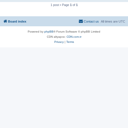
1 post • Page
1
of
1
Board index
Contact us
All times are
UTC
Powered by
phpBB
® Forum Software © phpBB Limited
CDN altyapısı:
CDN.com.tr
Privacy
|
Terms