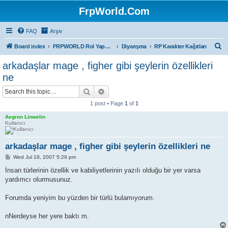
FrpWorld.Com
FAQ
Arşiv
S
Board index
FRPWORLD Rol Yapma Oyunları
Diyarışma
RP Karakter Kağıtları
e
arkadaşlar mage , figher gibi şeylerin özellikleri
a
ne
r
Search
Advanced search
c
1 post • Page
1
of
1
h
Aegron Linwelin
Kullanıcı
arkadaşlar mage , figher gibi şeylerin özellikleri ne
P
Wed Jul 18, 2007 5:29 pm
o
s
İnsan türlerinin özellik ve kabiliyetlerinin yazılı olduğu bir yer varsa
t
yardımcı olurmusunuz.
Forumda yeniyim bu yüzden bir türlü bulamıyorum.
nNerdeyse her yere baktı m.