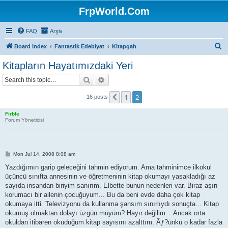
FrpWorld.Com
FAQ
Arşiv
S
Board index
Fantastik Edebiyat
Kitapgah
e
Kitapların Hayatımızdaki Yeri
a
Search
Advanced search
r
c
1
2
Previous
16 posts
h
Firble
Forum Yöneticisi
P
Mon Jul 14, 2008 8:08 am
o
s
Yazdığımın garip geleceğini tahmin ediyorum. Ama tahminimce ilkokul
t
üçüncü sınıfta annesinin ve öğretmeninin kitap okumayı yasakladığı az
sayıda insandan biriyim sanırım. Elbette bunun nedenleri var. Biraz aşırı
korumacı bir ailenin çocuğuyum... Bu da beni evde daha çok kitap
okumaya itti. Televizyonu da kullanma şansım sınırlıydı sonuçta... Kitap
okumuş olmaktan dolayı üzgün müyüm? Hayır değilim... Ancak orta
okuldan itibaren okuduğum kitap sayısını azalttım. Ãƒ?ünkü o kadar fazla