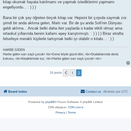
kitap okumak hayata katılmamı ve yapmak istediklerimi yapmamı
engelliyordu... : ) ) )
Bana bir çok şey öğreten birçok kitap var. Hepsini bir çırpıda saymak zor.
şimdi bir anda aklıma gelen, Martı var. Bir de şu anda Sofi'nin Dünyası
geldi aklıma... Ancak belki daha ileri yaşlarda o kadar etkili olmaz ama
ortaokul yıllarında benim kafamı epey karıştırmıştı. : ) ) ) ) Biraz etrafta
felsefeye meraklı kişilerle tartışmak belki iyi olabilir o kitabı... : ) )
HARBE GİDEN
Harbe giden sarı saçlı çocuk! <br>Gene böyle güzel dön; <br>Dudaklarında deniz
kokusu, <br>Kirpiklerinde tuz; <br>Harbe giden sarı saçlı çocuk! <br>
1
2
Previous
16 posts
Board index
Contact us
All times are
UTC
Powered by
phpBB
® Forum Software © phpBB Limited
CDN altyapısı:
CDN.com.tr
Privacy
|
Terms