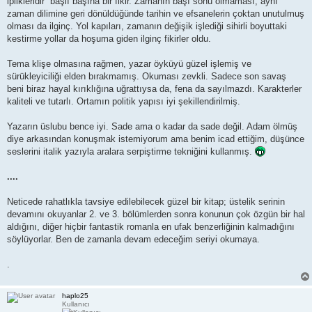
iplikleridir” başlı başına bir fikir. Zamanın başı sonu olmaması, aynı
zaman dilimine geri dönüldüğünde tarihin ve efsanelerin çoktan unutulmuş
olması da ilginç. Yol kapıları, zamanın değişik işlediği sihirli boyuttaki
kestirme yollar da hoşuma giden ilginç fikirler oldu.
Tema klişe olmasına rağmen, yazar öyküyü güzel işlemiş ve
sürükleyiciliği elden bırakmamış. Okuması zevkli. Sadece son savaş
beni biraz hayal kırıklığına uğrattıysa da, fena da sayılmazdı. Karakterler
kaliteli ve tutarlı. Ortamın politik yapısı iyi şekillendirilmiş.
Yazarın üslubu bence iyi. Sade ama o kadar da sade değil. Adam ölmüş
diye arkasından konuşmak istemiyorum ama benim icad ettiğim, düşünce
seslerini italik yazıyla aralara serpiştirme tekniğini kullanmış.
....
Neticede rahatlıkla tavsiye edilebilecek güzel bir kitap; üstelik serinin
devamını okuyanlar 2. ve 3. bölümlerden sonra konunun çok özgün bir hal
aldığını, diğer hiçbir fantastik romanla en ufak benzerliğinin kalmadığını
söylüyorlar. Ben de zamanla devam edeceğim seriyi okumaya.
.
haplo25
Kullanıcı