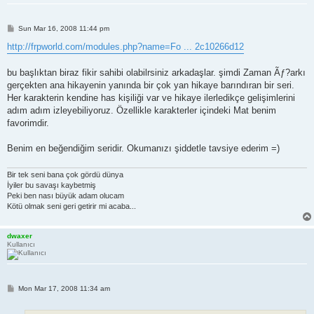
P
Sun Mar 16, 2008 11:44 pm
o
s
http://frpworld.com/modules.php?name=Fo ... 2c10266d12
t
bu başlıktan biraz fikir sahibi olabilrsiniz arkadaşlar. şimdi Zaman Ãƒ?arkı
gerçekten ana hikayenin yanında bir çok yan hikaye barındıran bir seri.
Her karakterin kendine has kişiliği var ve hikaye ilerledikçe gelişimlerini
adım adım izleyebiliyoruz. Özellikle karakterler içindeki Mat benim
favorimdir.
Benim en beğendiğim seridir. Okumanızı şiddetle tavsiye ederim =)
Bir tek seni bana çok gördü dünya
İyiler bu savaşı kaybetmiş
Peki ben nası büyük adam olucam
Kötü olmak seni geri getirir mi acaba...
dwaxer
Kullanıcı
P
Mon Mar 17, 2008 11:34 am
o
s
t