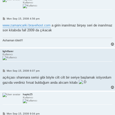
Kullanıcı
P
Mon Sep 15, 2008 4:56 pm
o
s
www.zamancarki.bravehost.com
a girin inanılmaz birşey seri de inanılmaz
t
son kitabıda fall 2009 da çıkacak
Ashaman tötet!!!
lightflarer
Kullanıcı
P
Mon Sep 15, 2008 6:07 pm
o
s
açıkçası shannara serisi gibi böyle cilt cilt bir seriye başlamak istiyordum
t
gazıda verdiniz fırsat bulduğum anda alıcam kitabı
haplo25
Kullanıcı
P
Mon Sep 15, 2008 9:04 pm