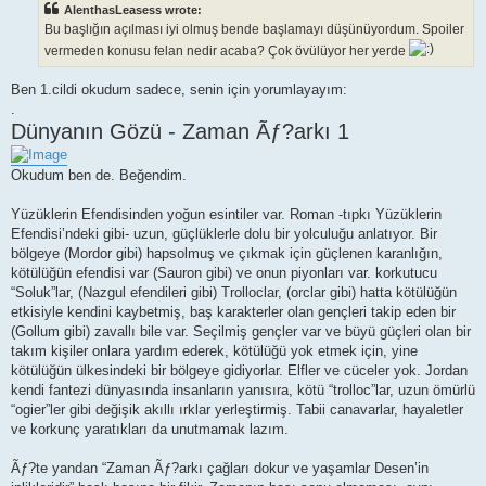
AlenthasLeasess wrote:
Bu başlığın açılması iyi olmuş bende başlamayı düşünüyordum. Spoiler
vermeden konusu felan nedir acaba? Çok övülüyor her yerde
Ben 1.cildi okudum sadece, senin için yorumlayayım:
.
Dünyanın Gözü - Zaman Ãƒ?arkı 1
Okudum ben de. Beğendim.
Yüzüklerin Efendisinden yoğun esintiler var. Roman -tıpkı Yüzüklerin
Efendisi’ndeki gibi- uzun, güçlüklerle dolu bir yolculuğu anlatıyor. Bir
bölgeye (Mordor gibi) hapsolmuş ve çıkmak için güçlenen karanlığın,
kötülüğün efendisi var (Sauron gibi) ve onun piyonları var. korkutucu
“Soluk”lar, (Nazgul efendileri gibi) Trolloclar, (orclar gibi) hatta kötülüğün
etkisiyle kendini kaybetmiş, baş karakterler olan gençleri takip eden bir
(Gollum gibi) zavallı bile var. Seçilmiş gençler var ve büyü güçleri olan bir
takım kişiler onlara yardım ederek, kötülüğü yok etmek için, yine
kötülüğün ülkesindeki bir bölgeye gidiyorlar. Elfler ve cüceler yok. Jordan
kendi fantezi dünyasında insanların yanısıra, kötü “trolloc”lar, uzun ömürlü
“ogier”ler gibi değişik akıllı ırklar yerleştirmiş. Tabii canavarlar, hayaletler
ve korkunç yaratıkları da unutmamak lazım.
Ãƒ?te yandan “Zaman Ãƒ?arkı çağları dokur ve yaşamlar Desen’in