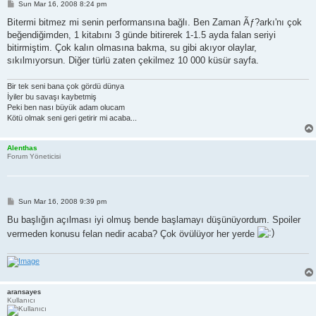
P
Sun Mar 16, 2008 8:24 pm
o
s
Bitermi bitmez mi senin performansına bağlı. Ben Zaman Ãƒ?arkı'nı çok
t
beğendiğimden, 1 kitabını 3 günde bitirerek 1-1.5 ayda falan seriyi
bitirmiştim. Çok kalın olmasına bakma, su gibi akıyor olaylar,
sıkılmıyorsun. Diğer türlü zaten çekilmez 10 000 küsür sayfa.
Bir tek seni bana çok gördü dünya
İyiler bu savaşı kaybetmiş
Peki ben nası büyük adam olucam
Kötü olmak seni geri getirir mi acaba...
Alenthas
Forum Yöneticisi
P
Sun Mar 16, 2008 9:39 pm
o
s
Bu başlığın açılması iyi olmuş bende başlamayı düşünüyordum. Spoiler
t
vermeden konusu felan nedir acaba? Çok övülüyor her yerde
aransayes
Kullanıcı