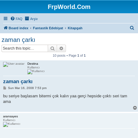
FrpWorld.Com
FAQ
Arşiv
S
Board index
Fantastik Edebiyat
Kitapgah
e
zaman çarkı
a
Search
Advanced search
r
10 posts • Page
1
of
1
c
Destina
h
Kullanıcı
zaman çarkı
P
Sun Mar 16, 2008 7:53 pm
o
s
bu seriye başlasam bitermi çok kalın yaa gerçi hepside çoktı seri tam
t
ama
aransayes
Kullanıcı