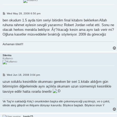
P
Wed May 28, 2008 6:50 pm
o
s
ben okudum 1.5 ayda tüm seriyi bitirdim final kitabını beklerken Allah
t
ruhuna rahmet eylesin sevgili yazarımız Robert Jordan vefat etti. Sonu ne
olacak herkes merakla bekliyor. Ãƒ?ıkacağı kesin ama aynı tadı verir mi?
Oğluna kasetler müsveddeler bıraktığı söyleniyor. 2009 da göreceğiz
Ashaman tötet!!!
Silenka
Kullanıcı
P
Wed Jun 18, 2008 3:04 pm
o
s
uzun soluklu kesinlikle okunması gereken bir seri 1.kitabı aldığım gün
t
bitirmiştim diğerlerinide aynı açlıkla okumam uzun sürmemişti kesinlikle
tavsiye edilir hatta ısrarla önerilir
Ve Taş'ın sakladığı Kılıç'ı onunkinden başka elin çekemeyeceği yazılmıştı, ve o çekti,
elinde ateş gibiydi ve ihtişamı dünyayı kavurdu. Böylece başladı. Böylece onun Y
haplo25