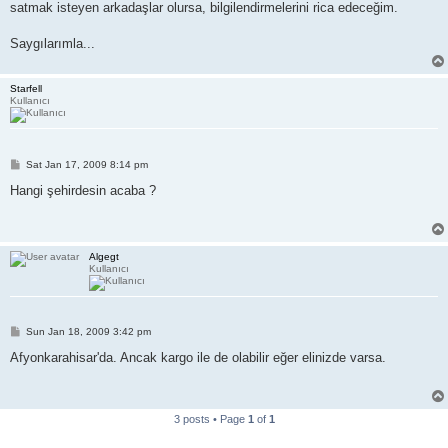
satmak isteyen arkadaşlar olursa, bilgilendirmelerini rica edeceğim.
Saygılarımla...
Starfell
Kullanıcı
P
Sat Jan 17, 2009 8:14 pm
o
s
Hangi şehirdesin acaba ?
t
Algegt
Kullanıcı
P
Sun Jan 18, 2009 3:42 pm
o
s
Afyonkarahisar'da. Ancak kargo ile de olabilir eğer elinizde varsa.
t
3 posts • Page
1
of
1