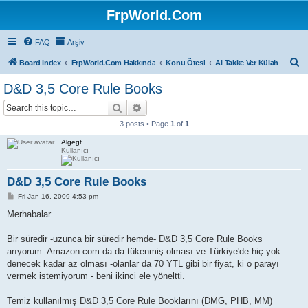
FrpWorld.Com
FAQ
Arşiv
S
Board index
FrpWorld.Com Hakkında
Konu Ötesi
Al Takke Ver Külah
e
D&D 3,5 Core Rule Books
a
Search
Advanced search
r
3 posts • Page
1
of
1
c
Algegt
h
Kullanıcı
D&D 3,5 Core Rule Books
P
Fri Jan 16, 2009 4:53 pm
o
s
Merhabalar...
t
Bir süredir -uzunca bir süredir hemde- D&D 3,5 Core Rule Books
arıyorum. Amazon.com da da tükenmiş olması ve Türkiye'de hiç yok
denecek kadar az olması -olanlar da 70 YTL gibi bir fiyat, ki o parayı
vermek istemiyorum - beni ikinci ele yöneltti.
Temiz kullanılmış D&D 3,5 Core Rule Booklarını (DMG, PHB, MM)