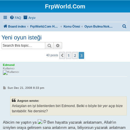
FrpWorld.Com
FAQ
Arşiv
S
Board index
FrpWorld.Com Hakkında
Konu Ötesi
Oyun Bulma Noktası
e
Yeni oyun isteği
a
Search
Advanced search
r
c
1
2
3
Previous
40 posts
h
Edmond
Kullanıcı
P
Sun Dec 21, 2008 8:33 pm
o
s
t
Aegron wrote:
Anlaşılan en iyi bilenlerden biri Edmond. Belki o böyle bir yer açıp bize
tanıtabilir. Ne dersiniz?
Abicim ne yaptın ya
Ben hayatta yazarak anlatamam, Allah'ın
izniylen oraya gelirsem sana anlatırım ama, biliyorsun yazarak anlatmam