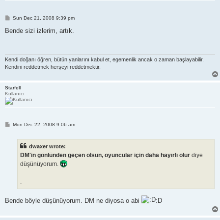
P
Sun Dec 21, 2008 9:39 pm
o
s
Bende sizi izlerim, artık.
t
Kendi doğanı öğren, bütün yanlarını kabul et, egemenlik ancak o zaman başlayabilir.
Kendini reddetmek herşeyi reddetmektir.
Starfell
Kullanıcı
P
Mon Dec 22, 2008 9:06 am
o
s
t
dwaxer wrote:
DM'in gönlünden geçen olsun, oyuncular için daha hayırlı olur
diye
düşünüyorum.
.
Bende böyle düşünüyorum. DM ne diyosa o abi
:D