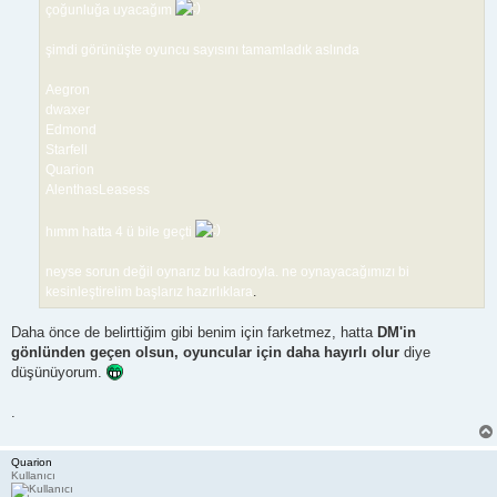
çoğunluğa uyacağım
şimdi görünüşte oyuncu sayısını tamamladık aslında
Aegron
dwaxer
Edmond
Starfell
Quarion
AlenthasLeasess
hımm hatta 4 ü bile geçti
neyse sorun değil oynarız bu kadroyla. ne oynayacağımızı bi
kesinleştirelim başlarız hazırlıklara
.
Daha önce de belirttiğim gibi benim için farketmez, hatta
DM'in
gönlünden geçen olsun, oyuncular için daha hayırlı olur
diye
düşünüyorum.
.
Quarion
Kullanıcı