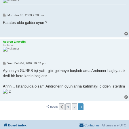
P
Mon Jan 05, 2009 9:29 pm
o
s
Patates oldu galiba oyun ?
t
Aegron Linwelin
Kullanıcı
P
Wed Feb 04, 2009 10:57 pm
o
s
Aynen ya GURPS işi yattı gibi gelmeye başladı ama Androner başlıyacak
t
dedi bir kere kesin başlatır.
Ahhh... İstanbulda olsam Andronerin oyunlarına katılmayı cidden isterdim
1
2
3
Previous
40 posts
Board index
Contact us
All times are
UTC