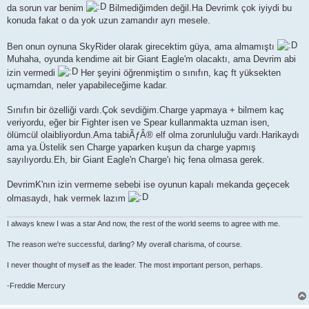
da sorun var benim
Bilmediğimden değil.Ha Devrimk çok iyiydi bu
konuda fakat o da yok uzun zamandır ayrı mesele.
Ben onun oynuna SkyRider olarak girecektim güya, ama almamıştı
Muhaha, oyunda kendime ait bir Giant Eagle'm olacaktı, ama Devrim abi
izin vermedi
Her şeyini öğrenmiştim o sınıfın, kaç ft yüksekten
uçmamdan, neler yapabileceğime kadar.
Sınıfın bir özelliği vardı.Çok sevdiğim.Charge yapmaya + bilmem kaç
veriyordu, eğer bir Fighter isen ve Spear kullanmakta uzman isen,
ölümcül olaibliyordun.Ama tabiÃƒÂ® elf olma zorunluluğu vardı.Harikaydı
ama ya.Üstelik sen Charge yaparken kuşun da charge yapmış
sayılıyordu.Eh, bir Giant Eagle'n Charge'ı hiç fena olmasa gerek.
DevrimK'nın izin vermeme sebebi ise oyunun kapalı mekanda geçecek
olmasaydı, hak vermek lazım
I always knew I was a star And now, the rest of the world seems to agree with me.
The reason we're successful, darling? My overall charisma, of course.
I never thought of myself as the leader. The most important person, perhaps.
-Freddie Mercury