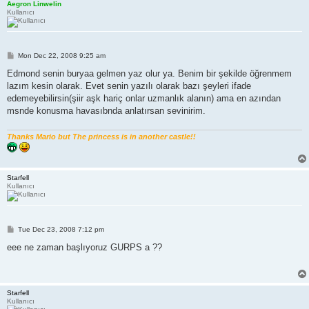
Aegron Linwelin
Kullanıcı
P
Mon Dec 22, 2008 9:25 am
o
s
Edmond senin buryaa gelmen yaz olur ya. Benim bir şekilde öğrenmem
t
lazım kesin olarak. Evet senin yazılı olarak bazı şeyleri ifade
edemeyebilirsin(şiir aşk hariç onlar uzmanlık alanın) ama en azından
msnde konusma havasıbnda anlatırsan sevinirim.
Thanks Mario but The princess is in another castle!!
Starfell
Kullanıcı
P
Tue Dec 23, 2008 7:12 pm
o
s
eee ne zaman başlıyoruz GURPS a ??
t
Starfell
Kullanıcı