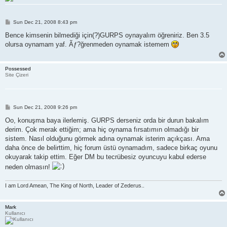
P
Sun Dec 21, 2008 8:43 pm
o
s
Bence kimsenin bilmediği için(?)GURPS oynayalım öğreniriz. Ben 3.5
t
olursa oynamam yaf. Ãƒ?ğrenmeden oynamak istemem
Possessed
Site Çizeri
P
Sun Dec 21, 2008 9:26 pm
o
s
Oo, konuşma baya ilerlemiş. GURPS derseniz orda bir durun bakalım
t
derim. Çok merak ettiğim; ama hiç oynama fırsatımın olmadığı bir
sistem. Nasıl olduğunu görmek adına oynamak isterim açıkçası. Ama
daha önce de belirttim, hiç forum üstü oynamadım, sadece birkaç oyunu
okuyarak takip ettim. Eğer DM bu tecrübesiz oyuncuyu kabul ederse
neden olmasın!
I am Lord Amean, The King of North, Leader of Zederus..
Mark
Kullanıcı