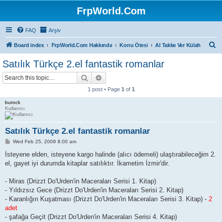
FrpWorld.Com
FAQ
Arşiv
S
Board index
FrpWorld.Com Hakkında
Konu Ötesi
Al Takke Ver Külah
e
Satılık Türkçe 2.el fantastik romanlar
a
Search
Advanced search
r
1 post • Page
1
of
1
c
burock
h
Kullanıcı
Satılık Türkçe 2.el fantastik romanlar
P
Wed Feb 25, 2009 8:00 am
o
s
İsteyene elden, isteyene kargo halinde (alıcı ödemeli) ulaştırabileceğim 2.
t
el, gayet iyi durumda kitaplar satılıktır. İkametim İzmir'dir.
- Miras (Drizzt Do'Urden'in Maceraları Serisi 1. Kitap)
- Yıldızsız Gece (Drizzt Do'Urden'in Maceraları Serisi 2. Kitap)
- Karanlığın Kuşatması (Drizzt Do'Urden'in Maceraları Serisi 3. Kitap) -
2
adet
- şafağa Geçit (Drizzt Do'Urden'in Maceraları Serisi 4. Kitap)