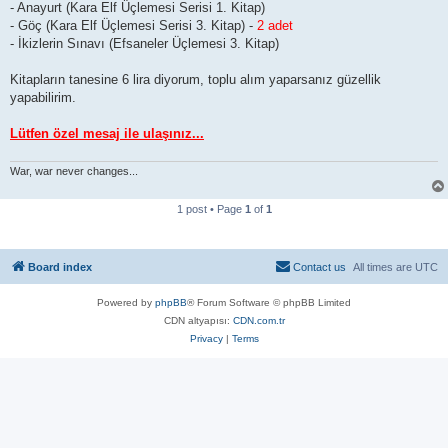
- Anayurt (Kara Elf Üçlemesi Serisi 1. Kitap)
- Göç (Kara Elf Üçlemesi Serisi 3. Kitap) -
2 adet
- İkizlerin Sınavı (Efsaneler Üçlemesi 3. Kitap)
Kitapların tanesine 6 lira diyorum, toplu alım yaparsanız güzellik
yapabilirim.
Lütfen özel mesaj ile ulaşınız...
War, war never changes...
1 post • Page
1
of
1
Board index
Contact us
All times are
UTC
Powered by
phpBB
® Forum Software © phpBB Limited
CDN altyapısı:
CDN.com.tr
Privacy
|
Terms