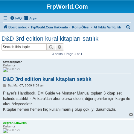
FrpWorld.Com
FAQ
Arşiv
S
Board index
FrpWorld.Com Hakkında
Konu Ötesi
Al Takke Ver Külah
e
D&D 3rd edition kural kitapları satılık
a
Search
Advanced search
r
3 posts • Page
1
of
1
c
savaskoparan
h
Kullanıcı
D&D 3rd edition kural kitapları satılık
P
Sat Mar 07, 2009 8:58 am
o
s
Player's Handbook, DM Guide ve Monster Manual toplam 3 kitap set
t
halinde satılıktır. Ankara'dan alıcı olursa elden, diğer şehirler için kargo ile
alıcı ödeyecektir.
Kitaplar hemen hemen hiç kullanılmamış olup çok iyi durumdadır.
Aegron Linwelin
Kullanıcı