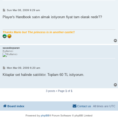
P
Sun Mar 08, 2009 9:29 am
o
s
Player's Handbook satın almak istiyorum fiyat tam olarak nedir??
t
Thanks Mario but The princess is in another castle!!
savaskoparan
Kullanıcı
P
Mon Mar 09, 2009 6:20 am
o
s
Kitaplar set halinde satılıktır. Toplam 60 TL istiyorum.
t
3 posts • Page
1
of
1
Board index
Contact us
All times are
UTC
Powered by
phpBB
® Forum Software © phpBB Limited