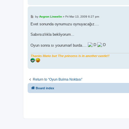
P
by
Aegron Linwelin
»
Fri Mar 13, 2009 6:27 pm
o
s
Evet sonunda oynumuzu oynuyacağız....
t
Sabırsızlıkla bekliyorum...
Oyun sonra sı yourumarl burda....
Thanks Mario but The princess is in another castle!!
Return to “Oyun Bulma Noktası”
Board index