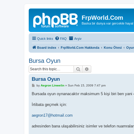
FrpWorld.Com
Baska bir dunya var gercekle hayal
Quick links
FAQ
Arşiv
Board index
FrpWorld.Com Hakkında
Konu Ötesi
Oyun
Bursa Oyun
Search
Advanced search
Bursa Oyun
P
by
Aegron Linwelin
»
Sun Feb 15, 2009 7:47 pm
o
s
Bursada oyun oynanacaktır maksimum 5 kişi biri ben yani 
t
İrtibata geçmek için:
aegron17@hotmail.com
adresinden bana ulaşabilirsiniz isimler ve telefon nuamralar