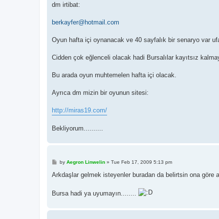
dm irtibat:
berkayfer@hotmail.com
Oyun hafta içi oynanacak ve 40 sayfalık bir senaryo var uf
Cidden çok eğlenceli olacak hadi Bursalılar kayıtsız kalmay
Bu arada oyun muhtemelen hafta içi olacak.
Ayrıca dm mizin bir oyunun sitesi:
http://miras19.com/
Bekliyorum..........
P
by
Aegron Linwelin
»
Tue Feb 17, 2009 5:13 pm
o
s
Arkdaşlar gelmek isteyenler buradan da belirtsin ona göre 
t
Bursa hadi ya uyumayın........