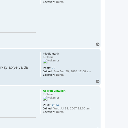
Location:
Bursa
T
o
p
middle-earth
Kullanıcı
erkay abiye ya da
Posts:
73
Joined:
Sun Jan 20, 2008 12:00 am
Location:
Bursa
T
o
p
Aegron Linwelin
Kullanıcı
Posts:
2614
Joined:
Wed Jul 18, 2007 12:00 am
Location:
Bursa