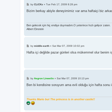
P
by
CLiCKs
»
Tue Feb 17, 2009 8:28 pm
o
s
Bizim berkay abiyle deneyimimiz var ama haftaiçi biz ark
t
Ben gelecek için hiç endişe duymadım.O yeterince hızlı geliyor zaten.
Albert Einstein
P
by
middle-earth
»
Sat Mar 07, 2009 10:02 pm
o
s
Hafta içi değilde pazar günleri olsa mükemmel olur benim iç
t
P
by
Aegron Linwelin
»
Sat Mar 07, 2009 10:13 pm
o
s
Ben bi kendisine soruyum ama evli olduğu için hafta sonu işl
t
Thanks Mario but The princess is in another castle!!