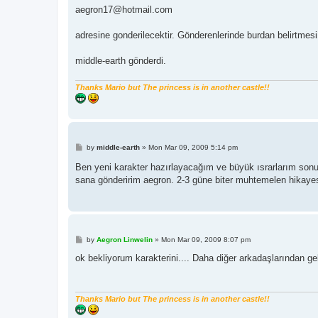
aegron17@hotmail.com
adresine gonderilecektir. Gönderenlerinde burdan belirtmesi i
middle-earth gönderdi.
Thanks Mario but The princess is in another castle!!
P
by
middle-earth
»
Mon Mar 09, 2009 5:14 pm
o
s
Ben yeni karakter hazırlayacağım ve büyük ısrarlarım sonu
t
sana gönderirim aegron. 2-3 güne biter muhtemelen hikayesi
P
by
Aegron Linwelin
»
Mon Mar 09, 2009 8:07 pm
o
s
ok bekliyorum karakterini.... Daha diğer arkadaşlarından gelc
t
Thanks Mario but The princess is in another castle!!