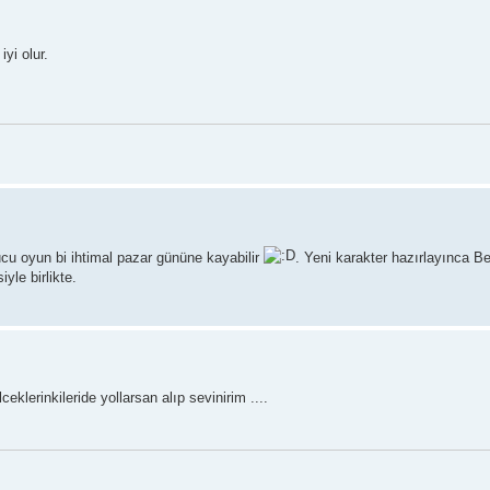
yi olur.
cu oyun bi ihtimal pazar gününe kayabilir
. Yeni karakter hazırlayınca B
yle birlikte.
eklerinkileride yollarsan alıp sevinirim ....