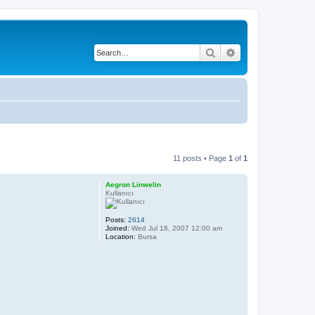
Search
Advanced search
11 posts • Page
1
of
1
Aegron Linwelin
Kullanıcı
Posts:
2614
Joined:
Wed Jul 18, 2007 12:00 am
Location:
Bursa