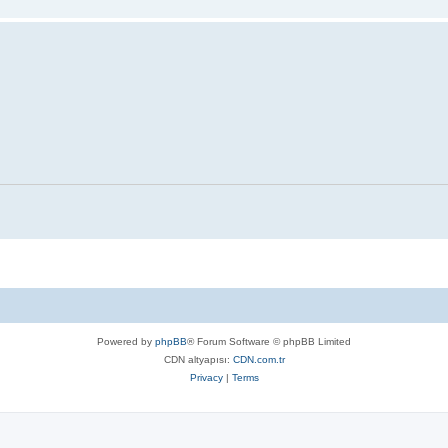
Powered by
phpBB
® Forum Software © phpBB Limited
CDN altyapısı:
CDN.com.tr
Privacy
|
Terms