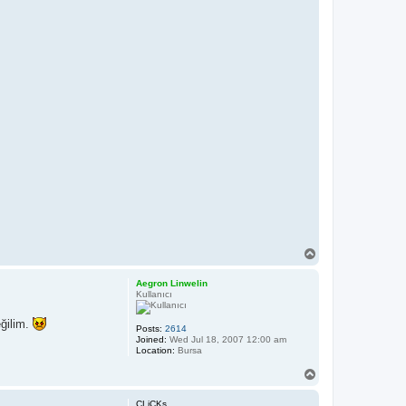
T
o
p
Aegron Linwelin
Kullanıcı
eğilim.
Posts:
2614
Joined:
Wed Jul 18, 2007 12:00 am
Location:
Bursa
T
o
p
CLiCKs