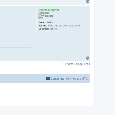
T
o
p
Aegron Linwelin
Kullanıcı
Posts:
2614
Joined:
Wed Jul 18, 2007 12:00 am
Location:
Bursa
T
o
11 posts • Page
1
of
1
p
Contact us
All times are
UTC