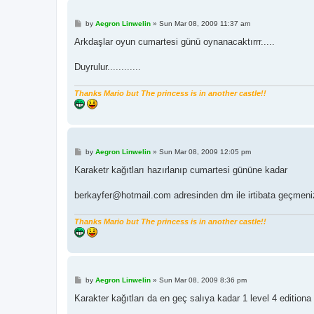
P
by
Aegron Linwelin
»
Sun Mar 08, 2009 11:37 am
o
s
Arkdaşlar oyun cumartesi günü oynanacaktırrr.....
t
Duyrulur............
Thanks Mario but The princess is in another castle!!
P
by
Aegron Linwelin
»
Sun Mar 08, 2009 12:05 pm
o
s
Karaketr kağıtları hazırlanıp cumartesi gününe kadar
t
berkayfer@hotmail.com adresinden dm ile irtibata geçmeni
Thanks Mario but The princess is in another castle!!
P
by
Aegron Linwelin
»
Sun Mar 08, 2009 8:36 pm
o
s
Karakter kağıtları da en geç salıya kadar 1 level 4 editiona
t