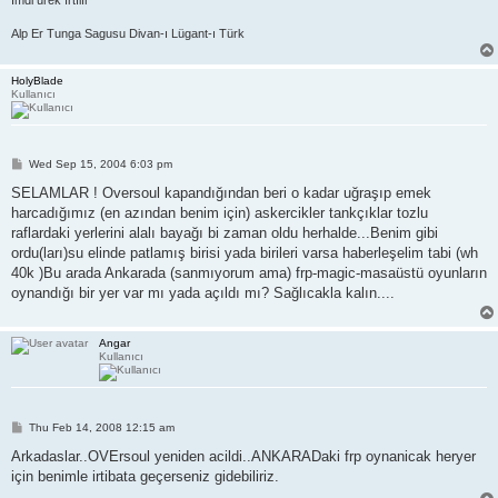
Alp Er Tunga Sagusu Divan-ı Lügant-ı Türk
HolyBlade
Kullanıcı
P
Wed Sep 15, 2004 6:03 pm
o
s
SELAMLAR ! Oversoul kapandığından beri o kadar uğraşıp emek
t
harcadığımız (en azından benim için) askercikler tankçıklar tozlu
raflardaki yerlerini alalı bayağı bi zaman oldu herhalde...Benim gibi
ordu(ları)su elinde patlamış birisi yada birileri varsa haberleşelim tabi (wh
40k )Bu arada Ankarada (sanmıyorum ama) frp-magic-masaüstü oyunların
oynandığı bir yer var mı yada açıldı mı? Sağlıcakla kalın....
Angar
Kullanıcı
P
Thu Feb 14, 2008 12:15 am
o
s
Arkadaslar..OVErsoul yeniden acildi..ANKARADaki frp oynanicak heryer
t
için benimle irtibata geçerseniz gidebiliriz.