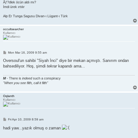
Ãƒ?dlek öcün aldı mı?
İmdi ürek ırtılır
Alp Er Tunga Sagusu Divan-ı Lügant-ı Türk
occultsearcher
Kullanıcı
P
Mon Mar 16, 2009 9:55 am
o
s
Oversoul'un sahibi "Siyah İnci" diye bir mekan açmıştı. Sanırım ondan
t
bahsediliyor. Hoş, şimdi
tekrar
kapandı ama...
M
- There is
indeed
such a conspiracy
"When you see filth, call it filth"
Oqlanth
Kullanıcı
P
Fri Apr 10, 2009 8:59 am
o
s
hadi yaw...yazık olmuş o zaman
t