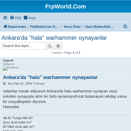
FrpWorld.Com
FAQ
Arşiv
S
Board index
FrpWorld.Com Hakkında
Konu Ötesi
Oyun Bulma Noktası
e
Ankara'da "hala" warhammer oynayanlar
a
Search
Advanced search
r
7 posts • Page
1
of
1
c
Oqlanth
h
Kullanıcı
Ankara'da "hala" warhammer oynayanlar
P
Sun Feb 01, 2004 7:19 pm
o
s
selamlar merak ediyorum Ankara'da hala warhammer oynayan veya
t
eskiden oynayıpta artık bir türlü oynamayafırsat bulamayan arkdaş varsa
bir sosyalleşelim diyorum
Hörmetler
Alp Er Tunga öldi mi?
Issız acun kaldı mı?
Ãƒ?dlek öcün aldı mı?
İmdi ürek ırtılır