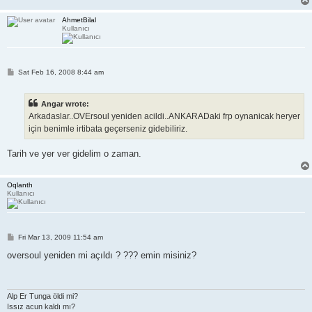
AhmetBilal
Kullanıcı
P
Sat Feb 16, 2008 8:44 am
o
s
t
Angar wrote:
Arkadaslar..OVErsoul yeniden acildi..ANKARADaki frp oynanicak heryer
için benimle irtibata geçerseniz gidebiliriz.
Tarih ve yer ver gidelim o zaman.
Oqlanth
Kullanıcı
P
Fri Mar 13, 2009 11:54 am
o
s
oversoul yeniden mi açıldı ? ??? emin misiniz?
t
Alp Er Tunga öldi mi?
Issız acun kaldı mı?