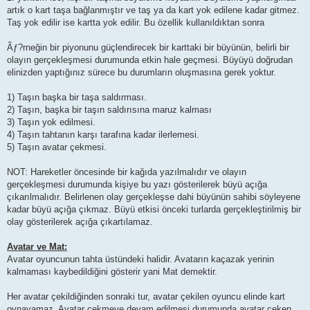
artık o kart taşa bağlanmıştır ve taş ya da kart yok edilene kadar gitmez.
Taş yok edilir ise kartta yok edilir. Bu özellik kullanıldıktan sonra
Ãƒ?rneğin bir piyonunu güçlendirecek bir karttaki bir büyünün, belirli bir
olayın gerçekleşmesi durumunda etkin hale geçmesi. Büyüyü doğrudan
elinizden yaptığınız sürece bu durumların oluşmasına gerek yoktur.
1) Taşın başka bir taşa saldırması.
2) Taşın, başka bir taşın saldırısına maruz kalması
3) Taşın yok edilmesi.
4) Taşın tahtanın karşı tarafına kadar ilerlemesi.
5) Taşın avatar çekmesi.
NOT: Hareketler öncesinde bir kağıda yazılmalıdır ve olayın
gerçekleşmesi durumunda kişiye bu yazı gösterilerek büyü açığa
çıkarılmalıdır. Belirlenen olay gerçekleşse dahi büyünün sahibi söyleyene
kadar büyü açığa çıkmaz. Büyü etkisi önceki turlarda gerçekleştirilmiş bir
olay gösterilerek açığa çıkartılamaz.
Avatar ve Mat:
Avatar oyuncunun tahta üstündeki halidir. Avatarın kaçazak yerinin
kalmaması kaybedildiğini gösterir yani Mat demektir.
Her avatar çekildiğinden sonraki tur, avatar çekilen oyuncu elinde kart
oynayamaz. Avatar çekmeye devam edilmesi durumunda avatar çeken