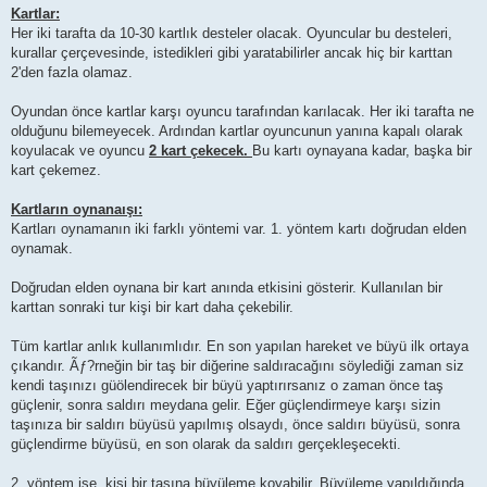
Kartlar:
Her iki tarafta da 10-30 kartlık desteler olacak. Oyuncular bu desteleri,
kurallar çerçevesinde, istedikleri gibi yaratabilirler ancak hiç bir karttan
2'den fazla olamaz.
Oyundan önce kartlar karşı oyuncu tarafından karılacak. Her iki tarafta ne
olduğunu bilemeyecek. Ardından kartlar oyuncunun yanına kapalı olarak
koyulacak ve oyuncu
2 kart çekecek.
Bu kartı oynayana kadar, başka bir
kart çekemez.
Kartların oynanaışı:
Kartları oynamanın iki farklı yöntemi var. 1. yöntem kartı doğrudan elden
oynamak.
Doğrudan elden oynana bir kart anında etkisini gösterir. Kullanılan bir
karttan sonraki tur kişi bir kart daha çekebilir.
Tüm kartlar anlık kullanımlıdır. En son yapılan hareket ve büyü ilk ortaya
çıkandır. Ãƒ?rneğin bir taş bir diğerine saldıracağını söylediği zaman siz
kendi taşınızı güölendirecek bir büyü yaptırırsanız o zaman önce taş
güçlenir, sonra saldırı meydana gelir. Eğer güçlendirmeye karşı sizin
taşınıza bir saldırı büyüsü yapılmış olsaydı, önce saldırı büyüsü, sonra
güçlendirme büyüsü, en son olarak da saldırı gerçekleşecekti.
2. yöntem ise, kişi bir taşına büyüleme koyabilir. Büyüleme yapıldığında