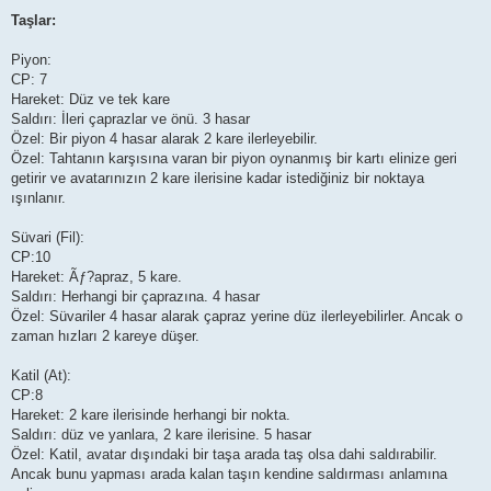
Taşlar:
Piyon:
CP: 7
Hareket: Düz ve tek kare
Saldırı: İleri çaprazlar ve önü. 3 hasar
Özel: Bir piyon 4 hasar alarak 2 kare ilerleyebilir.
Özel: Tahtanın karşısına varan bir piyon oynanmış bir kartı elinize geri
getirir ve avatarınızın 2 kare ilerisine kadar istediğiniz bir noktaya
ışınlanır.
Süvari (Fil):
CP:10
Hareket: Ãƒ?apraz, 5 kare.
Saldırı: Herhangi bir çaprazına. 4 hasar
Özel: Süvariler 4 hasar alarak çapraz yerine düz ilerleyebilirler. Ancak o
zaman hızları 2 kareye düşer.
Katil (At):
CP:8
Hareket: 2 kare ilerisinde herhangi bir nokta.
Saldırı: düz ve yanlara, 2 kare ilerisine. 5 hasar
Özel: Katil, avatar dışındaki bir taşa arada taş olsa dahi saldırabilir.
Ancak bunu yapması arada kalan taşın kendine saldırması anlamına