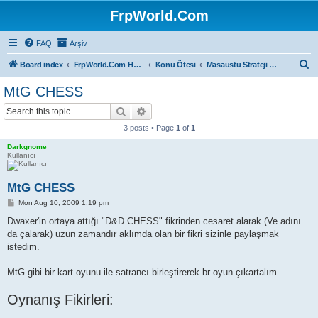
FrpWorld.Com
FAQ
Arşiv
S
Board index
FrpWorld.Com Hakkında
Konu Ötesi
Masaüstü Strateji ve Kart Oyunları
e
MtG CHESS
a
Search
Advanced search
r
3 posts • Page
1
of
1
c
Darkgnome
h
Kullanıcı
MtG CHESS
P
Mon Aug 10, 2009 1:19 pm
o
s
Dwaxer'in ortaya attığı "D&D CHESS" fikrinden cesaret alarak (Ve adını
t
da çalarak) uzun zamandır aklımda olan bir fikri sizinle paylaşmak
istedim.
MtG gibi bir kart oyunu ile satrancı birleştirerek br oyun çıkartalım.
Oynanış Fikirleri: