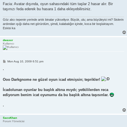
Facia: Avatar dışında, oyun sahasındaki tüm taşlar 2 hasar alır. Bir
taşınızı feda ederek bu hasara 1 daha ekleyebilirsiniz.
Göz alıcı tepenin yerinde artık binalar yükseliyor. Büyük, ulu; ama büyüleyici mi? Sislerin
ardından ışığı daha net görürdüm, şimdi, kalabalığın içinde, koca bir boşluktayım.
Eskisi ka
dwaxer
Kullanıcı
P
Mon Aug 10, 2009 6:51 pm
o
s
.
t
Ooo Darkgnome ne güzel oyun icad etmişsin; teprikler!
İcadolunan oyunlar bu başlık altına mıydı; yetkililerden reca
ediyorum benim icat oyunumu da bu başlık altına taşısınlar.
.
SacoKhan
Forum Yöneticisi