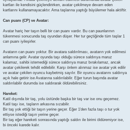
kartları ile kendisini güçlendirirken, avatar çekilmeye devam eden
kartlarını kullanamayacaktır. Ama taşlarına yaptığı büyülemer hala aktiftir.
Can puanı (CP) ve Avatar:
Avatar hariç her taşın belli bir can puanı vardır. Bu can paunlarının
tükenmesi sonucunda taş oyundan düşer. Her tur geçtiğinde tüm taşlar 1
can puanı iyileşirler.
Avatarın can puanı yoktur. Bir avatara saldırılması, avatarın yok edilmesi
anlamına gelir. Avatar oyunda taşı olduğu sürece saldırıya maruz
kalamaz, sahibi istemediği sürece saldırıya maruz bırakılamaz, ancak
avatar çekilerek tehdit edilebilir. Karşı önlem alınmaz ise avatar yok edilir
ve avatar çekilen oyuncu kaybetmiş sayılır. Bir oyuncu avatarını saldırıya
açık hale getirir ise Avatarına saldırılabilir. Eğer turun başında avatar
saldırılabilir durumda ise saldırarak öldürebilirsiniz.
Hareket:
Katil dışında bir taş, yolu üstünde başka bir taş var ise onu geçemez.
Katil taşı ise, taşların arkasına sızabilir.
Bir taş yok ettiği bir taşın yerine geçer. Eğer 1'den fazla taşı o tur yok
ettiyse istediği taşın yerine geçer.
Bir taş eğer hareketi sonrasında yaptığı saldırı ile birimi öldüremiyor ise,
bi önceki karede kalır.