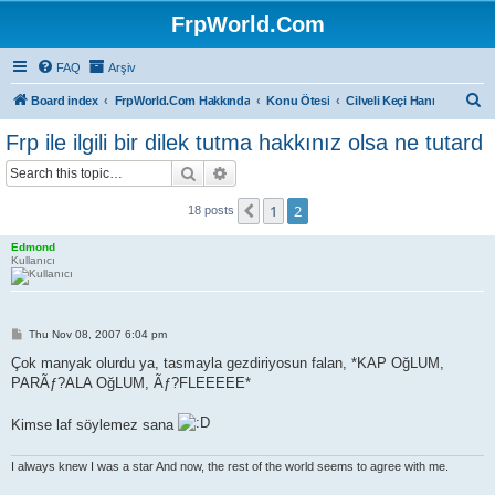
FrpWorld.Com
FAQ
Arşiv
S
Board index
FrpWorld.Com Hakkında
Konu Ötesi
Cilveli Keçi Hanı
e
Frp ile ilgili bir dilek tutma hakkınız olsa ne tutard
a
Search
Advanced search
r
c
1
2
Previous
18 posts
h
Edmond
Kullanıcı
P
Thu Nov 08, 2007 6:04 pm
o
s
Çok manyak olurdu ya, tasmayla gezdiriyosun falan, *KAP OğLUM,
t
PARÃƒ?ALA OğLUM, Ãƒ?FLEEEEE*
Kimse laf söylemez sana
I always knew I was a star And now, the rest of the world seems to agree with me.