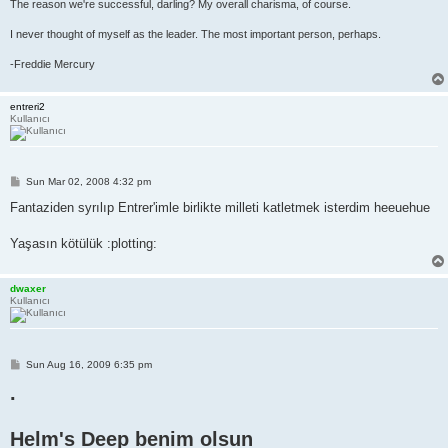
The reason we're successful, darling? My overall charisma, of course.
I never thought of myself as the leader. The most important person, perhaps.
-Freddie Mercury
entreri2
Kullanıcı
P
Sun Mar 02, 2008 4:32 pm
o
s
Fantaziden syrılıp Entrer'imle birlikte milleti katletmek isterdim heeuehue
t
Yaşasın kötülük :plotting:
dwaxer
Kullanıcı
P
Sun Aug 16, 2009 6:35 pm
o
.
s
t
Helm's Deep benim olsun