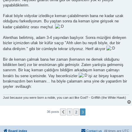
yapabildiklerim.
Fakat böyle vidyolar izledikçe keman çalabilmenin bana ne kadar uzak
olduğunu farkediyorum. Bu yaştan sonra da keman işine girişsek ne
kadar çalabiliriz orası meçhul.
Alenthas belirtmiş, adam 3-4 yaşından başlıyor. Sonra müziğini dinleyen
bizler içimizden ufak bir küfür saçıp "Ahh ulen bu neydi böyle, dur bir
daha dinliyim." gibi bir cümleyle tekrar izliyoruz. Herif akıyor
Bir de keman çalmak bana her zaman (kemanın ne demek olduğunu
bildikten beri) zor bir enstrüman gibi gelmiştir. Zaten yanlışta gelmemiş
sanırım. Bir kaç keman çaldığını bildiğim arkadaşım keman çalmayı
bıraktı bu sene içerisinde. Vay beceriksizler
işi az birşey kapsam
bırakmazdım ben kemanı... ha böyle çalamam ama yine de yapardım bir
şeyler :evillaugh:
Just because you were born a noble, you can act like God? - Griffith (the White Hawk)
1
2
3
Previous
36 posts
Board index
Contact us
All times are
UTC