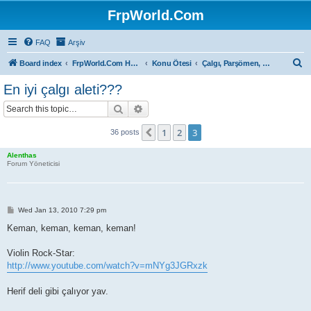
FrpWorld.Com
FAQ
Arşiv
S
Board index
FrpWorld.Com Hakkında
Konu Ötesi
Çalgı, Parşömen, Sahne...
e
En iyi çalgı aleti???
a
Search
Advanced search
r
c
1
2
3
Previous
36 posts
h
Alenthas
Forum Yöneticisi
P
Wed Jan 13, 2010 7:29 pm
o
s
Keman, keman, keman, keman!
t
Violin Rock-Star:
http://www.youtube.com/watch?v=mNYg3JGRxzk
Herif deli gibi çalıyor yav.