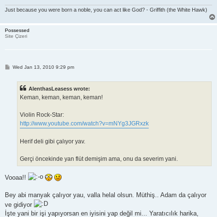
Just because you were born a noble, you can act like God? - Griffith (the White Hawk)
Possessed
Site Çizeri
P
Wed Jan 13, 2010 9:29 pm
o
s
t
AlenthasLeasess wrote:
Keman, keman, keman, keman!
Violin Rock-Star:
http://www.youtube.com/watch?v=mNYg3JGRxzk
Herif deli gibi çalıyor yav.
Gerçi öncekinde yan flüt demişim ama, onu da severim yani.
Vooaa!!
Bey abi manyak çalıyor yau, valla helal olsun. Müthiş.. Adam da çalıyor
ve gidiyor
İşte yani bir işi yapıyorsan en iyisini yap değil mi... Yaratıcılık harika,