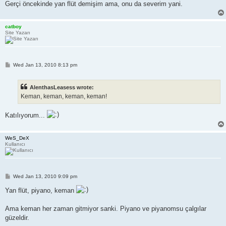
Gerçi öncekinde yan flüt demişim ama, onu da severim yani.
catboy
Site Yazarı
P
Wed Jan 13, 2010 8:13 pm
o
s
t
AlenthasLeasess wrote:
Keman, keman, keman, keman!
Katılıyorum...
WeS_DeX
Kullanıcı
P
Wed Jan 13, 2010 9:09 pm
o
s
Yan flüt, piyano, keman
t
Ama keman her zaman gitmiyor sanki. Piyano ve piyanomsu çalgılar
güzeldir.