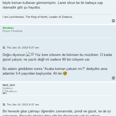
böyle keman kullanan görmemiştim. Lanet olsun be bir baltaya sap
olamadık gitti şu hayatta.
I am Lord Amean, The King of North, Leader of Zederus..
Alenthas
Forum Yöneticisi
P
Thu Jan 14, 2010 6:27 am
o
s
Doğru diyorsun
Yüz kere izlesem de bıkmam bu müzikten. O kadar
t
güzel çalıyor, ne yazık değil mi sadece 90 bin izleyeni var.
Bu adamı gördükten sonra "Acaba keman çalsam mı?" dediydim ama
adamlar 3-4 yaşından başlıyorlar. Ah be
WeS_DeX
Kullanıcı
P
Thu Jan 14, 2010 9:37 am
o
s
Bir hevesle gitar çalmayı öğrendim zamanında, şimdi ne güzel, ne de iyi
t
çalıyorum. Neyseki gitarist olma gibi bir düşüncem yok ki yetiyor