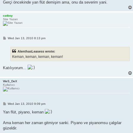
Gerçi öncekinde yan flüt demişim ama, onu da severim yani.
catboy
Site Yazarı
P
Wed Jan 13, 2010 8:13 pm
o
s
t
AlenthasLeasess wrote:
Keman, keman, keman, keman!
Katılıyorum...
WeS_DeX
Kullanıcı
P
Wed Jan 13, 2010 9:09 pm
o
s
Yan flüt, piyano, keman
t
Ama keman her zaman gitmiyor sanki. Piyano ve piyanomsu çalgılar
güzeldir.