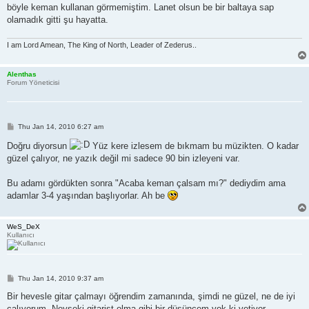
böyle keman kullanan görmemiştim. Lanet olsun be bir baltaya sap
olamadık gitti şu hayatta.
I am Lord Amean, The King of North, Leader of Zederus..
Alenthas
Forum Yöneticisi
P
Thu Jan 14, 2010 6:27 am
o
s
Doğru diyorsun
Yüz kere izlesem de bıkmam bu müzikten. O kadar
t
güzel çalıyor, ne yazık değil mi sadece 90 bin izleyeni var.
Bu adamı gördükten sonra "Acaba keman çalsam mı?" dediydim ama
adamlar 3-4 yaşından başlıyorlar. Ah be
WeS_DeX
Kullanıcı
P
Thu Jan 14, 2010 9:37 am
o
s
Bir hevesle gitar çalmayı öğrendim zamanında, şimdi ne güzel, ne de iyi
t
çalıyorum. Neyseki gitarist olma gibi bir düşüncem yok ki yetiyor