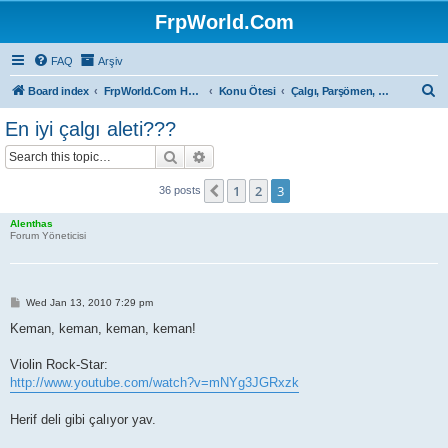
FrpWorld.Com
FAQ
Arşiv
S
Board index
FrpWorld.Com Hakkında
Konu Ötesi
Çalgı, Parşömen, Sahne...
e
En iyi çalgı aleti???
a
Search
Advanced search
r
c
1
2
3
Previous
36 posts
h
Alenthas
Forum Yöneticisi
P
Wed Jan 13, 2010 7:29 pm
o
s
Keman, keman, keman, keman!
t
Violin Rock-Star:
http://www.youtube.com/watch?v=mNYg3JGRxzk
Herif deli gibi çalıyor yav.