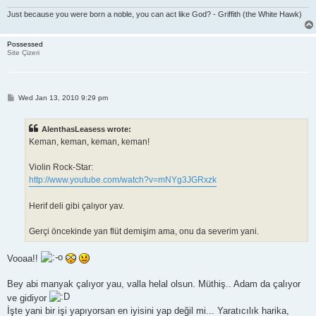
Just because you were born a noble, you can act like God? - Griffith (the White Hawk)
Possessed
Site Çizeri
P
Wed Jan 13, 2010 9:29 pm
o
s
t
AlenthasLeasess wrote:
Keman, keman, keman, keman!
Violin Rock-Star:
http://www.youtube.com/watch?v=mNYg3JGRxzk
Herif deli gibi çalıyor yav.
Gerçi öncekinde yan flüt demişim ama, onu da severim yani.
Vooaa!!
Bey abi manyak çalıyor yau, valla helal olsun. Müthiş.. Adam da çalıyor
ve gidiyor
İşte yani bir işi yapıyorsan en iyisini yap değil mi... Yaratıcılık harika,