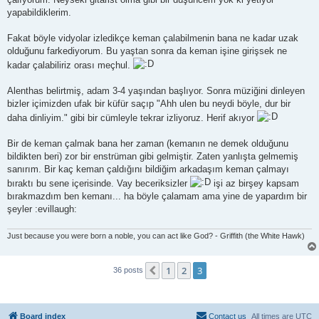
yapabildiklerim.
Fakat böyle vidyolar izledikçe keman çalabilmenin bana ne kadar uzak
olduğunu farkediyorum. Bu yaştan sonra da keman işine girişsek ne
kadar çalabiliriz orası meçhul.
Alenthas belirtmiş, adam 3-4 yaşından başlıyor. Sonra müziğini dinleyen
bizler içimizden ufak bir küfür saçıp "Ahh ulen bu neydi böyle, dur bir
daha dinliyim." gibi bir cümleyle tekrar izliyoruz. Herif akıyor
Bir de keman çalmak bana her zaman (kemanın ne demek olduğunu
bildikten beri) zor bir enstrüman gibi gelmiştir. Zaten yanlışta gelmemiş
sanırım. Bir kaç keman çaldığını bildiğim arkadaşım keman çalmayı
bıraktı bu sene içerisinde. Vay beceriksizler
işi az birşey kapsam
bırakmazdım ben kemanı... ha böyle çalamam ama yine de yapardım bir
şeyler :evillaugh:
Just because you were born a noble, you can act like God? - Griffith (the White Hawk)
1
2
3
Previous
36 posts
Board index
Contact us
All times are
UTC