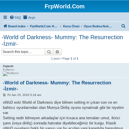
FrpWorld.Com
FAQ
Arşiv
S
Board index
FrpWorld.Com Hakkında
Konu Ötesi
Oyun Bulma Noktası
e
-World of Darkness- Mummy: The Resurrection
a
-İzmir-
r
Search
Advanced search
c
1 post • Page
1
of
1
h
Oqlanth
Kullanıcı
-World of Darkness- Mummy: The Resurrection
-İzmir-
P
Fri Jan 15, 2010 5:18 am
o
s
oWoD eski World of Darkness diye bilinen setting in çıkan son ve en
t
bahtsız oyunlarından olan Mumya Diriliş oyunu oynatmak gibi bir niyetim
var.
Setting nedir bilmeyen arkadaşlar için kısaca ana temaları umut, ikinci
şans (veya diriliş) sonrada hatıralar diyebileceğimiz bir kurgu. Klasik
oWoD oyunların farklı bir yapısı var bu açıdan yani karanlığa hapsolmuş