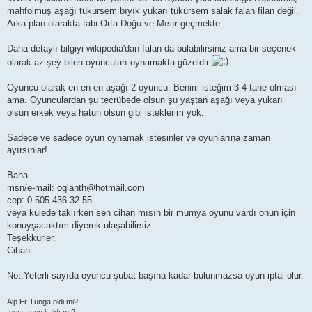
mahfolmuş aşağı tükürsem bıyık yukarı tükürsem salak falan filan değil.
Arka plan olarakta tabi Orta Doğu ve Mısır geçmekte.
Daha detaylı bilgiyi wikipedia'dan falan da bulabilirsiniz ama bir seçenek
olarak az şey bilen oyuncuları oynamakta güzeldir
Oyuncu olarak en en en aşağı 2 oyuncu. Benim isteğim 3-4 tane olması
ama. Oyunculardan şu tecrübede olsun şu yaştan aşağı veya yukarı
olsun erkek veya hatun olsun gibi isteklerim yok.
Sadece ve sadece oyun oynamak istesinler ve oyunlarına zaman
ayırsınlar!
Bana
msn/e-mail: oqlanth@hotmail.com
cep: 0 505 436 32 55
veya kulede taklırken sen cihan mısın bir mumya oyunu vardı onun için
konuyşacaktım diyerek ulaşabilirsiz.
Teşekkürler.
Cihan
Not:Yeterli sayıda oyuncu şubat başına kadar bulunmazsa oyun iptal olur.
Alp Er Tunga öldi mi?
Issız acun kaldı mı?