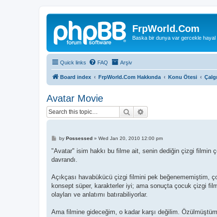
FrpWorld.Com
Baska bir dunya var gercekle hayal
Quick links
FAQ
Arşiv
Board index
FrpWorld.Com Hakkında
Konu Ötesi
Çalg
Avatar Movie
Search
Advanced search
P
by
Possessed
»
Wed Jan 20, 2010 12:00 pm
o
s
"Avatar" isim hakkı bu filme ait, senin dediğin çizgi filmin
t
davrandı.
Açıkçası havabükücü çizgi filmini pek beğenememiştim, ço
konsept süper, karakterler iyi; ama sonuçta çocuk çizgi fil
olayları ve anlatımı batırabiliyorlar.
Ama filmine gideceğim, o kadar karşı değilim. Özülmüştü