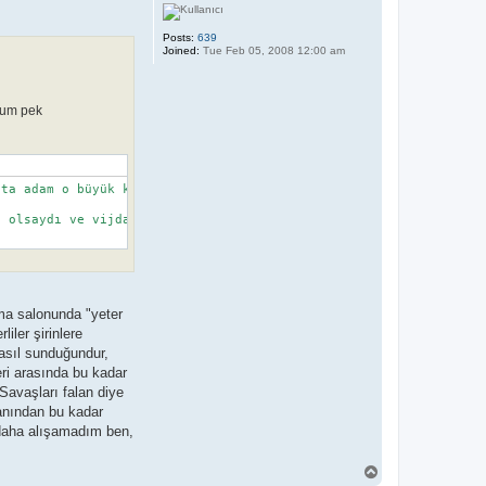
Posts:
639
Joined:
Tue Feb 05, 2008 12:00 am
rum pek
ta adam o büyük kırmızı kuşa binince aha yeni mount almış geyiği
 olsaydı ve vijdansız olsaydım hepsinin canını okurdum :D

ema salonunda "yeter
iler şirinlere
nasıl sunduğundur,
eri arasında bu kadar
Savaşları falan diye
manından bu kadar
a daha alışamadım ben,
T
o