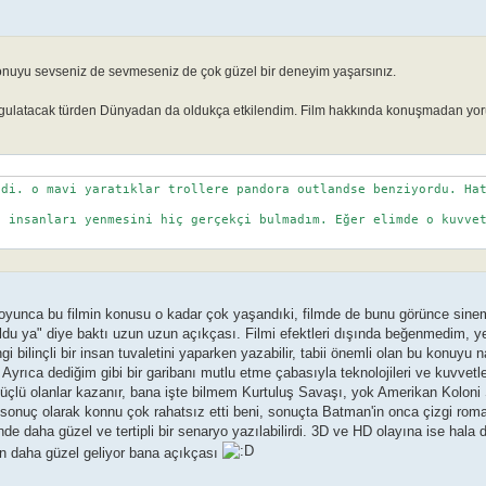
Konuyu sevseniz de sevmeseniz de çok güzel bir deneyim yaşarsınız.
 sorgulatacak türden Dünyadan da oldukça etkilendim. Film hakkında konuşmadan yo
di. o mavi yaratıklar trollere pandora outlandse benziyordu. Hat
 insanları yenmesini hiç gerçekçi bulmadım. Eğer elimde o kuvvet
h boyunca bu filmin konusu o kadar çok yaşandıki, filmde de bunu görünce sin
du ya" diye baktı uzun uzun açıkçası. Filmi efektleri dışında beğenmedim, yerl
 bilinçli bir insan tuvaletini yaparken yazabilir, tabii önemli olan bu konuyu 
Ayrıca dediğim gibi bir garibanı mutlu etme çabasıyla teknolojileri ve kuvvetl
güçlü olanlar kazanır, bana işte bilmem Kurtuluş Savaşı, yok Amerikan Koloni 
i sonuç olarak konnu çok rahatsız etti beni, sonuçta Batman'in onca çizgi ro
inde daha güzel ve tertipli bir senaryo yazılabilirdi. 3D ve HD olayına ise hal
an daha güzel geliyor bana açıkçası