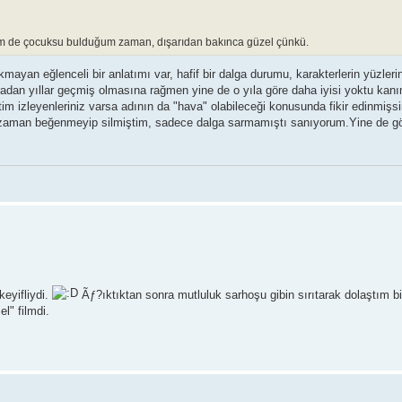
üm de çocuksu bulduğum zaman, dışarıdan bakınca güzel çünkü.
ayan eğlenceli bir anlatımı var, hafif bir dalga durumu, karakterlerin yüzleri
adan yıllar geçmiş olmasına rağmen yine de o yıla göre daha iyisi yoktu kan
 izleyenleriniz varsa adının da "hava" olabileceği konusunda fikir edinmişsi
im zaman beğenmeyip silmiştim, sadece dalga sarmamıştı sanıyorum.Yine de g
keyifliydi.
Ãƒ?ıktıktan sonra mutluluk sarhoşu gibin sırıtarak dolaştım b
el" filmdi.