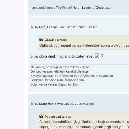
I am Lord Amean, The King of North, Leader of Zederus..
P
by
Lord_Feanor
»
Wed Jan 20, 2010 1:15 pm
o
s
t
CLiCKs wrote:
Outland, troll, mount benzetmelerinden sonra wow'u hırsız
o pandora direk nagrand dı zaten evet
Ne kanun, ne sevgi, ne de çatılmış kılıçlar
Dehşet, yaralar, felaketin kendisi bile olsa
Koruyamayacaktır FÃƒÂ«anor ve FÃƒÂ«anor'un soyundan
Saklayan, kendine alan, ellerinde tutan,
Bulan ya da kaçıran kişiyi, bir Silm
P
by
Darktimes
»
Wed Jan 20, 2010 5:48 pm
o
s
t
Possessed wrote:
Açıkçası havabükücü çizgi filmini pek beğenememiştim, ç
süper, karakterler iyi; ama sonuçta çocuk çizgi filmi yau. 