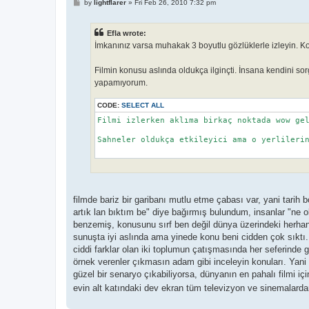
P
by
lightflarer
»
Fri Feb 26, 2010 7:32 pm
o
s
t
Efla wrote:
İmkanınız varsa muhakak 3 boyutlu gözlüklerle izleyin. 
Filmin konusu aslında oldukça ilginçti. İnsana kendini
yapamıyorum.
CODE:
SELECT ALL
Filmi izlerken aklıma birkaç noktada wow gel
Sahneler oldukça etkileyici ama o yerlilerin
filmde bariz bir garibanı mutlu etme çabası var, yani tari
artık lan bıktım be" diye bağırmış bulundum, insanlar "ne ol
benzemiş, konusunu sırf ben değil dünya üzerindeki herhangi
sunuşta iyi aslında ama yinede konu beni cidden çok sıktı. 
ciddi farklar olan iki toplumun çatışmasında her seferinde 
örnek verenler çıkmasın adam gibi inceleyin konuları. Yan
güzel bir senaryo çıkabiliyorsa, dünyanın en pahalı filmi iç
evin alt katındaki dev ekran tüm televizyon ve sinemalard