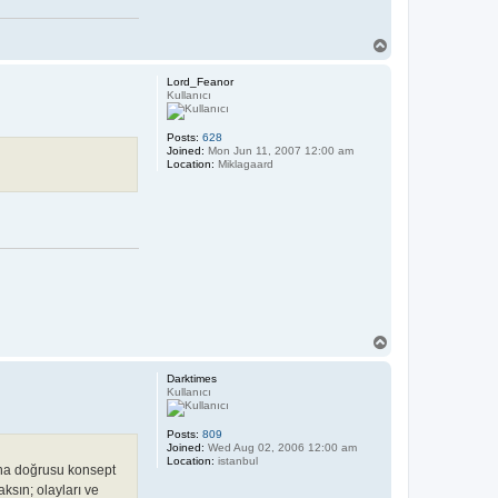
T
o
p
Lord_Feanor
Kullanıcı
Posts:
628
Joined:
Mon Jun 11, 2007 12:00 am
Location:
Miklagaard
T
o
p
Darktimes
Kullanıcı
Posts:
809
Joined:
Wed Aug 02, 2006 12:00 am
Location:
istanbul
aha doğrusu konsept
aksın; olayları ve