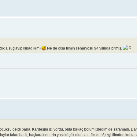
lıkla suçlayıp kınadık(m)
Ne de olsa filmin senaryosu 94 yılında bitmiş.
ocuksu geldi bana. Kardeşim izliyordu, onla birkaç bölüm izledim de saramadı. D
Olaylar falan basit, başkarakterlerin yaşı küçük olunca o filmden/çizgi filmden korkac