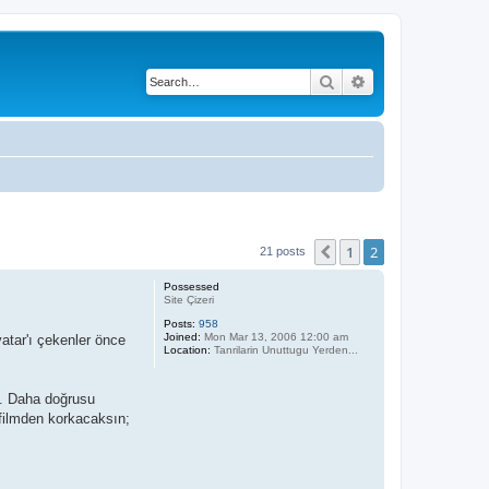
Search
Advanced search
1
2
Previous
21 posts
Possessed
Site Çizeri
Posts:
958
Joined:
Mon Mar 13, 2006 12:00 am
vatar'ı çekenler önce
Location:
Tanrilarin Unuttugu Yerden...
ı. Daha doğrusu
 filmden korkacaksın;