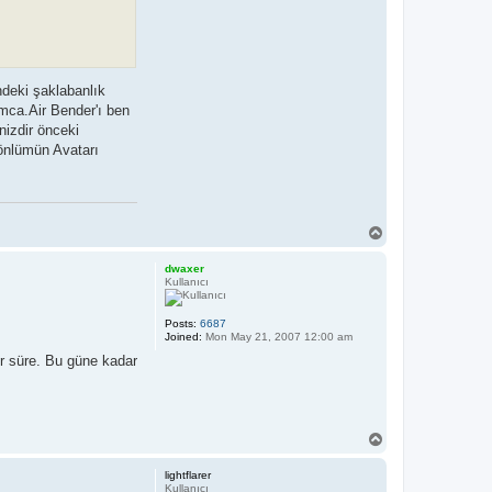
ndeki şaklabanlık
ımca.Air Bender'ı ben
nizdir önceki
önlümün Avatarı
T
o
p
dwaxer
Kullanıcı
Posts:
6687
Joined:
Mon May 21, 2007 12:00 am
ir süre. Bu güne kadar
T
o
p
lightflarer
Kullanıcı