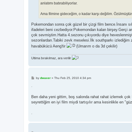
anlatımı batırabiliyorlar.
Ama filmine gideceğim, o kadar karşı değilim. Özülmüşt
Pokemondan sonra çok güzel bir çizgi film bence.İnsanı sıkm
ifadeleri beni cezbediyor.Pokemondan kalan birşey.Gerçi ar
çok sevmiştim.Hatta 4.sezonu çıkıyordu diye heveslenmiştim
sezonlardan.Tabiki zevk meselesi.İlk southparkı izlediğ
havabükücü Aeng'tir
(Umarım o da 3d çekilir)
Ultima bırakılmaz, ara verilir
P
by
dwaxer
»
Thu Feb 25, 2010 4:34 pm
o
s
.
t
Ben daha yeni gittim, boş salonda rahat rahat izlemek çok 
seyrettiğim en iyi film miydi tartışılır ama kesinlikle en "güz
.