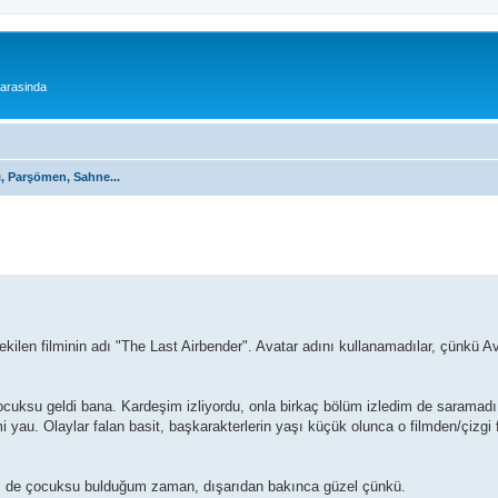
 arasinda
ı, Parşömen, Sahne...
 çekilen filminin adı "The Last Airbender". Avatar adını kullanamadılar, çünkü A
cuksu geldi bana. Kardeşim izliyordu, onla birkaç bölüm izledim de saramad
mi yau. Olaylar falan basit, başkarakterlerin yaşı küçük olunca o filmden/çizgi
m de çocuksu bulduğum zaman, dışarıdan bakınca güzel çünkü.