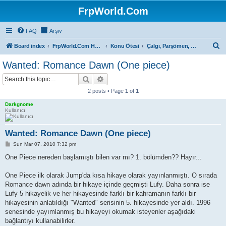
FrpWorld.Com
FAQ
Arşiv
S
Board index
FrpWorld.Com Hakkında
Konu Ötesi
Çalgı, Parşömen, Sahne...
e
Wanted: Romance Dawn (One piece)
a
Search
Advanced search
r
2 posts • Page
1
of
1
c
Darkgnome
h
Kullanıcı
Wanted: Romance Dawn (One piece)
P
Sun Mar 07, 2010 7:32 pm
o
s
One Piece nereden başlamıştı bilen var mı? 1. bölümden?? Hayır...
t
One Piece ilk olarak Jump'da kısa hikaye olarak yayınlanmıştı. O sırada
Romance dawn adında bir hikaye içinde geçmişti Lufy. Daha sonra ise
Lufy 5 hikayelik ve her hikayesinde farklı bir kahramanın farklı bir
hikayesinin anlatıldığı "Wanted" serisinin 5. hikayesinde yer aldı. 1996
senesinde yayımlanmış bu hikayeyi okumak isteyenler aşağıdaki
bağlantıyı kullanabilirler.