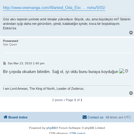
http://www.onemanga.com/Wanted_Oda_Eiic ... nshu/5/01/
Göz alıcı tepenin yerinde artık binalar yükseliyor. Büyük, ulu; ama büyüleyici mi? Sislerin
ardından ışığı daha net görürdüm, şimdi, kalabalığın içinde, koca bir boşluktayım.
Eskisi ka
Possessed
Site Çizeri
P
Sat Mar 13, 2010 1:40 pm
o
s
Bir çırpıda okudum bitirdim. Sağ ol, iyi oldu bunu buraya koyduğun
t
I am Lord Amean, The King of North, Leader of Zederus..
2 posts • Page
1
of
1
Board index
Contact us
All times are
UTC
Powered by
phpBB
® Forum Software © phpBB Limited
CDN altyapısı:
CDN.com.tr