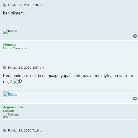
P
Fri Mar 26, 2010 7:36 am
o
s
ben bilmem.
t
Alenthas
Forum Yöneticisi
P
Fri Mar 26, 2010 3:57 pm
o
s
Eee, androner, sözde campaign yapacaktık, uzaylı muzaylı ama yattı mı
t
o iş?
Aegron Linwelin
Kullanıcı
P
Fri Mar 26, 2010 7:16 pm
o
s