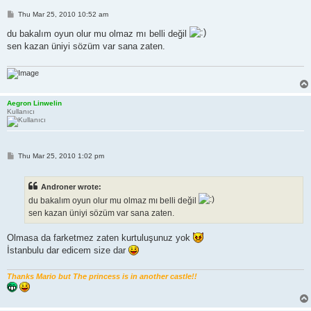
P
Thu Mar 25, 2010 10:52 am
o
s
du bakalım oyun olur mu olmaz mı belli değil
t
sen kazan üniyi sözüm var sana zaten.
Aegron Linwelin
Kullanıcı
P
Thu Mar 25, 2010 1:02 pm
o
s
t
Androner wrote:
du bakalım oyun olur mu olmaz mı belli değil
sen kazan üniyi sözüm var sana zaten.
Olmasa da farketmez zaten kurtuluşunuz yok
İstanbulu dar edicem size dar
Thanks Mario but The princess is in another castle!!