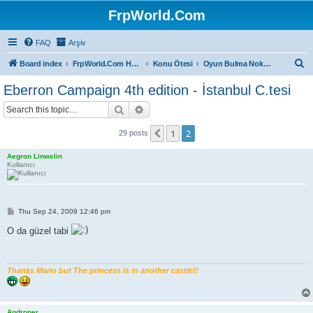
FrpWorld.Com
FAQ
Arşiv
S
Board index
FrpWorld.Com Hakkında
Konu Ötesi
Oyun Bulma Noktası
e
Eberron Campaign 4th edition - İstanbul C.tesi
a
Search
Advanced search
r
c
1
2
Previous
29 posts
h
Aegron Linwelin
Kullanıcı
P
Thu Sep 24, 2009 12:46 pm
o
s
O da güzel tabi
t
Thanks Mario but The princess is in another castle!!
Androner