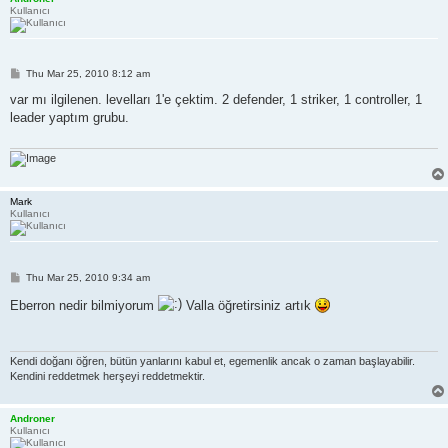
Kullanıcı
P
Thu Mar 25, 2010 8:12 am
o
s
var mı ilgilenen. levelları 1'e çektim. 2 defender, 1 striker, 1 controller, 1
t
leader yaptım grubu.
Mark
Kullanıcı
P
Thu Mar 25, 2010 9:34 am
o
s
Eberron nedir bilmiyorum
Valla öğretirsiniz artık
t
Kendi doğanı öğren, bütün yanlarını kabul et, egemenlik ancak o zaman başlayabilir.
Kendini reddetmek herşeyi reddetmektir.
Androner
Kullanıcı