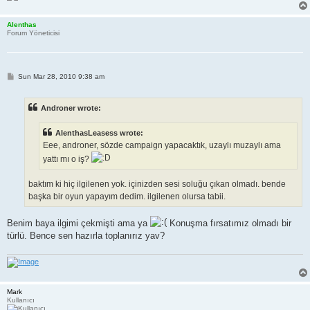
Alenthas
Forum Yöneticisi
P
Sun Mar 28, 2010 9:38 am
o
s
t
Androner wrote:
AlenthasLeasess wrote:
Eee, androner, sözde campaign yapacaktık, uzaylı muzaylı ama
yattı mı o iş?
baktım ki hiç ilgilenen yok. içinizden sesi soluğu çıkan olmadı. bende
başka bir oyun yapayım dedim. ilgilenen olursa tabii.
Benim baya ilgimi çekmişti ama ya
Konuşma fırsatımız olmadı bir
türlü. Bence sen hazırla toplanırız yav?
Mark
Kullanıcı