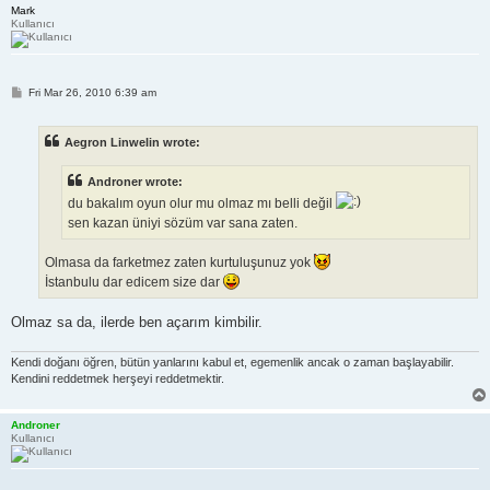
Mark
Kullanıcı
P
Fri Mar 26, 2010 6:39 am
o
s
t
Aegron Linwelin wrote:
Androner wrote:
du bakalım oyun olur mu olmaz mı belli değil
sen kazan üniyi sözüm var sana zaten.
Olmasa da farketmez zaten kurtuluşunuz yok
İstanbulu dar edicem size dar
Olmaz sa da, ilerde ben açarım kimbilir.
Kendi doğanı öğren, bütün yanlarını kabul et, egemenlik ancak o zaman başlayabilir.
Kendini reddetmek herşeyi reddetmektir.
Androner
Kullanıcı