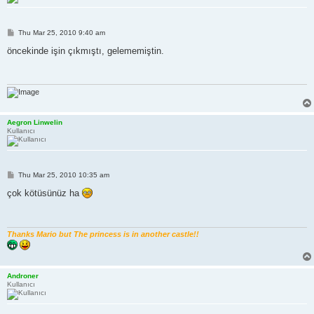
P
Thu Mar 25, 2010 9:40 am
o
s
öncekinde işin çıkmıştı, gelememiştin.
t
Aegron Linwelin
Kullanıcı
P
Thu Mar 25, 2010 10:35 am
o
s
çok kötüsünüz ha
t
Thanks Mario but The princess is in another castle!!
Androner
Kullanıcı