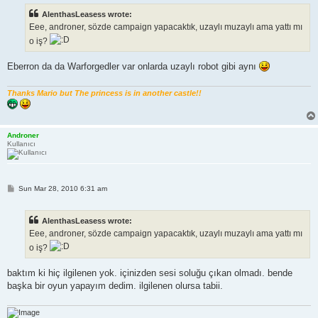
t
AlenthasLeasess wrote:
Eee, androner, sözde campaign yapacaktık, uzaylı muzaylı ama yattı mı
o iş?
Eberron da da Warforgedler var onlarda uzaylı robot gibi aynı
Thanks Mario but The princess is in another castle!!
Androner
Kullanıcı
P
Sun Mar 28, 2010 6:31 am
o
s
t
AlenthasLeasess wrote:
Eee, androner, sözde campaign yapacaktık, uzaylı muzaylı ama yattı mı
o iş?
baktım ki hiç ilgilenen yok. içinizden sesi soluğu çıkan olmadı. bende
başka bir oyun yapayım dedim. ilgilenen olursa tabii.