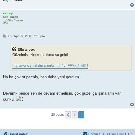
catboy
Site Yazarı
P
Thu Apr 29, 2010 7:53 pm
o
s
t
Efla wrote:
Güzelmiş. İzlerken aklıma şu geldi:
http://www.youtube.com/watch?v=FFfxld5sk0U
Ha ha çok süpermiş, ben daha yeni gördüm.
Devrimk bence sen de devam etmelisin, çok güzel çalışmaların var
çünkü.
1
2
Previous
20 posts
Board index
Contact us
All times are
UTC