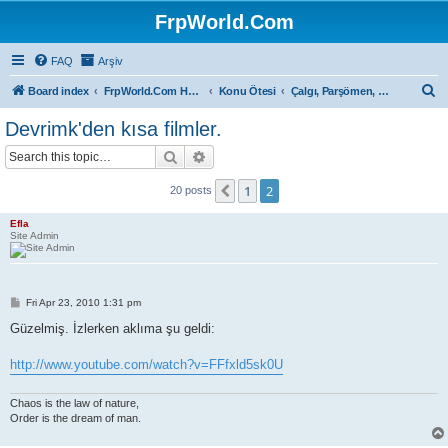
FrpWorld.Com
FAQ
Arşiv
S
Board index
FrpWorld.Com Hakkında
Konu Ötesi
Çalgı, Parşömen, Sahne...
e
Devrimk'den kısa filmler.
a
Search
Advanced search
r
c
1
2
Previous
20 posts
h
Efla
Site Admin
P
Fri Apr 23, 2010 1:31 pm
o
s
Güzelmiş. İzlerken aklıma şu geldi:
t
http://www.youtube.com/watch?v=FFfxld5sk0U
Chaos is the law of nature,
Order is the dream of man.