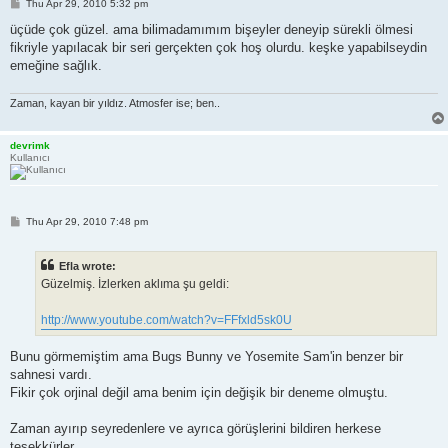
P
Thu Apr 29, 2010 5:32 pm
o
s
üçüde çok güzel. ama bilimadamımım bişeyler deneyip sürekli ölmesi
t
fikriyle yapılacak bir seri gerçekten çok hoş olurdu. keşke yapabilseydin
emeğine sağlık.
Zaman, kayan bir yıldız. Atmosfer ise; ben..
devrimk
Kullanıcı
P
Thu Apr 29, 2010 7:48 pm
o
s
t
Efla wrote:
Güzelmiş. İzlerken aklıma şu geldi:
http://www.youtube.com/watch?v=FFfxld5sk0U
Bunu görmemiştim ama Bugs Bunny ve Yosemite Sam'in benzer bir
sahnesi vardı.
Fikir çok orjinal değil ama benim için değişik bir deneme olmuştu.
Zaman ayırıp seyredenlere ve ayrıca görüşlerini bildiren herkese
teşekkürler.