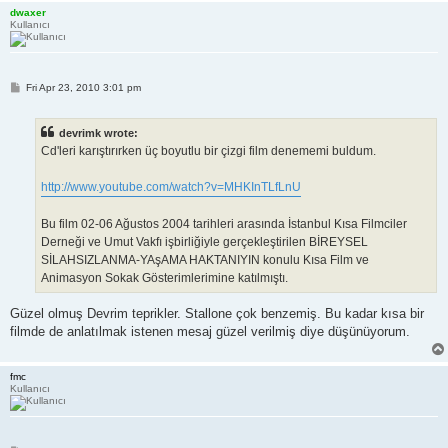
dwaxer
Kullanıcı
P
Fri Apr 23, 2010 3:01 pm
o
s
t
devrimk wrote:
Cd'leri karıştırırken üç boyutlu bir çizgi film denememi buldum.
http://www.youtube.com/watch?v=MHKInTLfLnU
Bu film 02-06 Ağustos 2004 tarihleri arasında İstanbul Kısa Filmciler
Derneği ve Umut Vakfı işbirliğiyle gerçekleştirilen BİREYSEL
SİLAHSIZLANMA-YAşAMA HAKTANIYIN konulu Kısa Film ve
Animasyon Sokak Gösterimlerimine katılmıştı.
Güzel olmuş Devrim teprikler. Stallone çok benzemiş. Bu kadar kısa bir
filmde de anlatılmak istenen mesaj güzel verilmiş diye düşünüyorum.
fmc
Kullanıcı