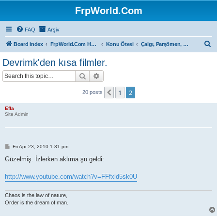
FrpWorld.Com
FAQ
Arşiv
S
Board index
FrpWorld.Com Hakkında
Konu Ötesi
Çalgı, Parşömen, Sahne...
e
Devrimk'den kısa filmler.
a
Search
Advanced search
r
c
1
2
Previous
20 posts
h
Efla
Site Admin
P
Fri Apr 23, 2010 1:31 pm
o
s
Güzelmiş. İzlerken aklıma şu geldi:
t
http://www.youtube.com/watch?v=FFfxld5sk0U
Chaos is the law of nature,
Order is the dream of man.