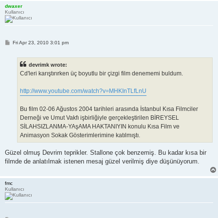
dwaxer
Kullanıcı
P
Fri Apr 23, 2010 3:01 pm
o
s
t
devrimk wrote:
Cd'leri karıştırırken üç boyutlu bir çizgi film denememi buldum.
http://www.youtube.com/watch?v=MHKInTLfLnU
Bu film 02-06 Ağustos 2004 tarihleri arasında İstanbul Kısa Filmciler
Derneği ve Umut Vakfı işbirliğiyle gerçekleştirilen BİREYSEL
SİLAHSIZLANMA-YAşAMA HAKTANIYIN konulu Kısa Film ve
Animasyon Sokak Gösterimlerimine katılmıştı.
Güzel olmuş Devrim teprikler. Stallone çok benzemiş. Bu kadar kısa bir
filmde de anlatılmak istenen mesaj güzel verilmiş diye düşünüyorum.
fmc
Kullanıcı