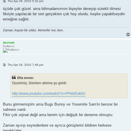
P
Thu Apr 29, 2010 5:32 pm
o
s
üçüde çok güzel. ama bilimadamımım bişeyler deneyip sürekli ölmesi
t
fikriyle yapılacak bir seri gerçekten çok hoş olurdu. keşke yapabilseydin
emeğine sağlık.
Zaman, kayan bir yıldız. Atmosfer ise; ben..
devrimk
Kullanıcı
P
Thu Apr 29, 2010 7:48 pm
o
s
t
Efla wrote:
Güzelmiş. İzlerken aklıma şu geldi:
http://www.youtube.com/watch?v=FFfxld5sk0U
Bunu görmemiştim ama Bugs Bunny ve Yosemite Sam'in benzer bir
sahnesi vardı.
Fikir çok orjinal değil ama benim için değişik bir deneme olmuştu.
Zaman ayırıp seyredenlere ve ayrıca görüşlerini bildiren herkese
teşekkürler.