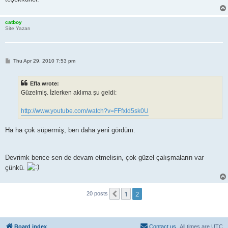
catboy
Site Yazarı
P
Thu Apr 29, 2010 7:53 pm
o
s
t
Efla wrote:
Güzelmiş. İzlerken aklıma şu geldi:
http://www.youtube.com/watch?v=FFfxld5sk0U
Ha ha çok süpermiş, ben daha yeni gördüm.
Devrimk bence sen de devam etmelisin, çok güzel çalışmaların var
çünkü.
1
2
Previous
20 posts
Board index
Contact us
All times are
UTC