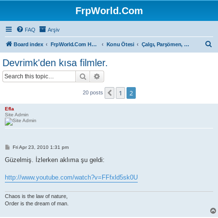
FrpWorld.Com
FAQ
Arşiv
S
Board index
FrpWorld.Com Hakkında
Konu Ötesi
Çalgı, Parşömen, Sahne...
e
Devrimk'den kısa filmler.
a
Search
Advanced search
r
c
1
2
Previous
20 posts
h
Efla
Site Admin
P
Fri Apr 23, 2010 1:31 pm
o
s
Güzelmiş. İzlerken aklıma şu geldi:
t
http://www.youtube.com/watch?v=FFfxld5sk0U
Chaos is the law of nature,
Order is the dream of man.