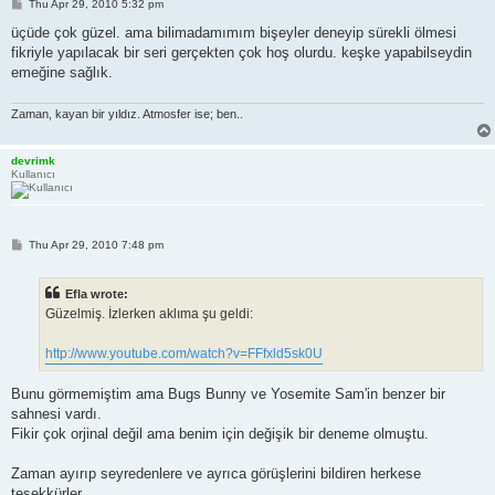
P
Thu Apr 29, 2010 5:32 pm
o
s
üçüde çok güzel. ama bilimadamımım bişeyler deneyip sürekli ölmesi
t
fikriyle yapılacak bir seri gerçekten çok hoş olurdu. keşke yapabilseydin
emeğine sağlık.
Zaman, kayan bir yıldız. Atmosfer ise; ben..
devrimk
Kullanıcı
P
Thu Apr 29, 2010 7:48 pm
o
s
t
Efla wrote:
Güzelmiş. İzlerken aklıma şu geldi:
http://www.youtube.com/watch?v=FFfxld5sk0U
Bunu görmemiştim ama Bugs Bunny ve Yosemite Sam'in benzer bir
sahnesi vardı.
Fikir çok orjinal değil ama benim için değişik bir deneme olmuştu.
Zaman ayırıp seyredenlere ve ayrıca görüşlerini bildiren herkese
teşekkürler.