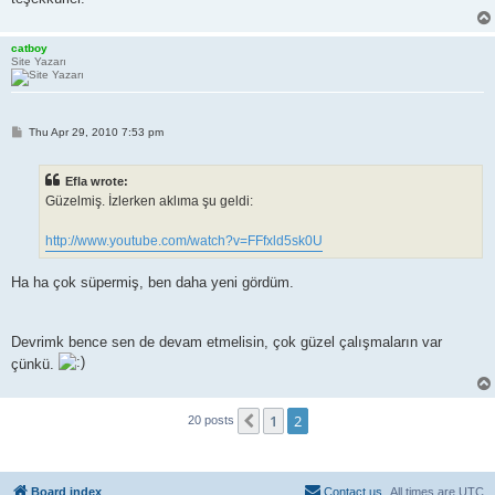
catboy
Site Yazarı
P
Thu Apr 29, 2010 7:53 pm
o
s
t
Efla wrote:
Güzelmiş. İzlerken aklıma şu geldi:
http://www.youtube.com/watch?v=FFfxld5sk0U
Ha ha çok süpermiş, ben daha yeni gördüm.
Devrimk bence sen de devam etmelisin, çok güzel çalışmaların var
çünkü.
1
2
Previous
20 posts
Board index
Contact us
All times are
UTC