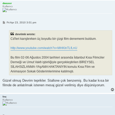
dwaxer
Kullanıcı
P
Fri Apr 23, 2010 3:01 pm
o
s
t
devrimk wrote:
Cd'leri karıştırırken üç boyutlu bir çizgi film denememi buldum.
http://www.youtube.com/watch?v=MHKInTLfLnU
Bu film 02-06 Ağustos 2004 tarihleri arasında İstanbul Kısa Filmciler
Derneği ve Umut Vakfı işbirliğiyle gerçekleştirilen BİREYSEL
SİLAHSIZLANMA-YAşAMA HAKTANIYIN konulu Kısa Film ve
Animasyon Sokak Gösterimlerimine katılmıştı.
Güzel olmuş Devrim teprikler. Stallone çok benzemiş. Bu kadar kısa bir
filmde de anlatılmak istenen mesaj güzel verilmiş diye düşünüyorum.
fmc
Kullanıcı