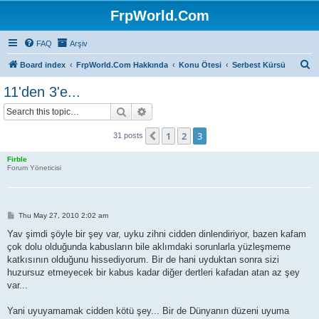
FrpWorld.Com
FAQ
Arşiv
S
Board index
FrpWorld.Com Hakkında
Konu Ötesi
Serbest Kürsü
e
11'den 3'e...
a
Search
Advanced search
r
c
1
2
3
Previous
31 posts
h
Firble
Forum Yöneticisi
P
Thu May 27, 2010 2:02 am
o
s
Yav şimdi şöyle bir şey var, uyku zihni cidden dinlendiriyor, bazen kafam
t
çok dolu olduğunda kabusların bile aklımdaki sorunlarla yüzleşmeme
katkısının olduğunu hissediyorum. Bir de hani uyduktan sonra sizi
huzursuz etmeyecek bir kabus kadar diğer dertleri kafadan atan az şey
var...
Yani uyuyamamak cidden kötü şey... Bir de Dünyanın düzeni uyuma