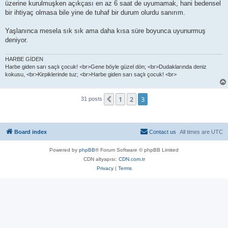
üzerine kurulmuşken açıkçası en az 6 saat de uyumamak, hani bedensel
bir ihtiyaç olmasa bile yine de tuhaf bir durum olurdu sanırım.
Yaşlanınca mesela sık sık ama daha kısa süre boyunca uyunurmuş
deniyor.
HARBE GİDEN
Harbe giden sarı saçlı çocuk! <br>Gene böyle güzel dön; <br>Dudaklarında deniz
kokusu, <br>Kirpiklerinde tuz; <br>Harbe giden sarı saçlı çocuk! <br>
1
2
3
Previous
31 posts
Board index
Contact us
All times are
UTC
Powered by
phpBB
® Forum Software © phpBB Limited
CDN altyapısı:
CDN.com.tr
Privacy
|
Terms