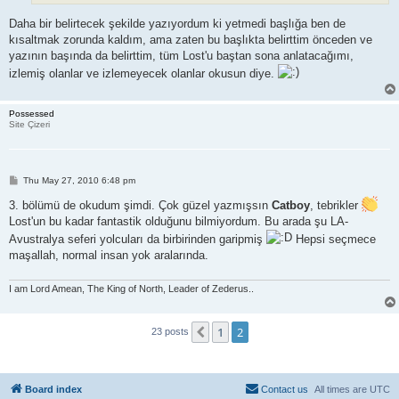
Daha bir belirtecek şekilde yazıyordum ki yetmedi başlığa ben de
kısaltmak zorunda kaldım, ama zaten bu başlıkta belirttim önceden ve
yazının başında da belirttim, tüm Lost'u baştan sona anlatacağımı,
izlemiş olanlar ve izlemeyecek olanlar okusun diye.
Possessed
Site Çizeri
P
Thu May 27, 2010 6:48 pm
o
s
3. bölümü de okudum şimdi. Çok güzel yazmışsın
Catboy
, tebrikler
t
Lost'un bu kadar fantastik olduğunu bilmiyordum. Bu arada şu LA-
Avustralya seferi yolcuları da birbirinden garipmiş
Hepsi seçmece
maşallah, normal insan yok aralarında.
I am Lord Amean, The King of North, Leader of Zederus..
1
2
Previous
23 posts
Board index
Contact us
All times are
UTC