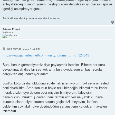
t
anlayabileceğini sanmıyorum. başlığın adını değiştirsek iyi olacak, spoiler
içerdiği anlaşılmıyor çünkü.
And i still wonder if you ever wonder the same!...
Artemis Entreri
Kullanıcı
P
Wed May 26, 2010 4:11 pm
o
s
http://www.gamedev.net/community/forums ... _id=324643
t
Bunu henüz görmediyseniz diye paylaşmak istedim. Elbette her soru
cevaplanacak diye bir şey yok ama bu vidyoda sorulan bazı sorular
gerçekten düşündürtüyor adamı.
Lost'un kötü bir dizi olduğunu söylemek istemiyorum, 3-4 sene iyi eyledi
beni diyebilirim. Ama sonunun böyle rezil biteceğini bilseydim bu kadar
merakla izlemeye devam eder miydim bilmiyorum. İzleyicinin
hayalgücünü bırakmış cevabı beni tatmin etmiyor ne yazık ki, hayal
kuracak olsam niye ekranın başına geçip dizi izleyeyim, lost'tan
beklentim çok akıllı diye düşündüğüm senaristlerin kurdukları hayalleri
izlemekti.