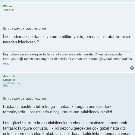
Walter
Yönetici
P
Tue May 25, 2010 6:10 pm
o
s
İzlemedim diziporttan izliyorum o bölüm yoktu, pm den linki atabilir misin
t
nereden izlediysen ?
Beş dakika süren savaşlar binlerce yıl süren efsaneler yaratır. O yüzden savaşta
korkuyla değil tatmin hissi duyarak ölmelisin. O zaman arkandan ağlayacak insan kalmış
olur.
devrimk
Kullanıcı
P
Tue May 25, 2010 7:32 pm
o
s
Başka bir başlıkta bilim kurgu - fantastik kurgu arasındaki fark
t
tartışılıyordu. Lost aslında o başlıkta da tartışılabilecek bir dizi.
Lost güzel bir bilim kurgu olabilecekken eksenini mistisizme kaydırarak
fantasik kurguya dönüştü. İlk iki sezonu gerçekten çok güzel hatta dizi
çekeceklere ders olarak okutulabilecek kadar kaliteliyken sonradan vasat