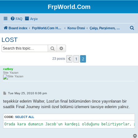
FrpWorld.Com
FAQ
Arşiv
S
Board index
FrpWorld.Com Hakkında
Konu Ötesi
Çalgı, Parşömen, Sahne...
e
LOST
a
Search
Advanced search
r
c
1
2
Previous
23 posts
h
catboy
Site Yazarı
P
Tue May 25, 2010 6:06 pm
o
s
teşekkür ederim Walter, Lost'un final bölümünden önce yayınlanan bir
t
saatlik Final Journey isimli özel bölümü izlemeni tavsiye ederim yalnız.
CODE:
SELECT ALL
Orada kara dumanın Jacob'un kardeşi olduğunu belirtiyorlar, z