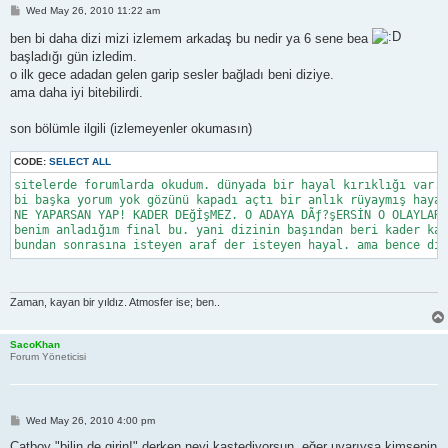
P
Wed May 26, 2010 11:22 am
o
s
ben bi daha dizi mizi izlemem arkadaş bu nedir ya 6 sene bea
t
başladığı gün izledim.
o ilk gece adadan gelen garip sesler bağladı beni diziye.
ama daha iyi bitebilirdi.
son bölümle ilgili (izlemeyenler okumasın)
CODE:
SELECT ALL
sitelerde forumlarda okudum. dünyada bir hayal kırıklığı var. 
bi başka yorum yok gözünü kapadı açtı bir anlık rüyaymış hayal
NE YAPARSAN YAP! KADER DEğİşMEZ. O ADAYA DÃƒ?şERSİN O OLAYLARI
benim anladığım final bu. yani dizinin başından beri kader kad
bundan sonrasına isteyen araf der isteyen hayal. ama bence diz
Zaman, kayan bir yıldız. Atmosfer ise; ben..
SacoKhan
Forum Yöneticisi
P
Wed May 26, 2010 4:00 pm
o
s
Catboy "bilin de girin!" derken neyi kastediyorsun, eğer uyarıysa kimsenin