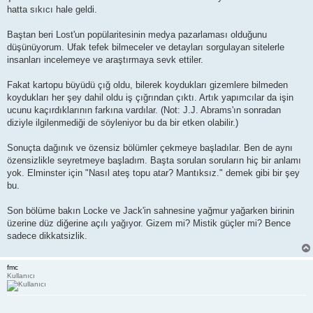
hatta sıkıcı hale geldi.
Baştan beri Lost'un popülaritesinin medya pazarlaması olduğunu
düşünüyorum. Ufak tefek bilmeceler ve detayları sorgulayan sitelerle
insanları incelemeye ve araştırmaya sevk ettiler.
Fakat kartopu büyüdü çığ oldu, bilerek koydukları gizemlere bilmeden
koydukları her şey dahil oldu iş çığrından çıktı. Artık yapımcılar da işin
ucunu kaçırdıklarının farkına vardılar. (Not: J.J. Abrams'ın sonradan
diziyle ilgilenmediği de söyleniyor bu da bir etken olabilir.)
Sonuçta dağınık ve özensiz bölümler çekmeye başladılar. Ben de aynı
özensizlikle seyretmeye başladım. Başta sorulan soruların hiç bir anlamı
yok. Elminster için "Nasıl ateş topu atar? Mantıksız." demek gibi bir şey
bu.
Son bölüme bakın Locke ve Jack'in sahnesine yağmur yağarken birinin
üzerine düz diğerine açılı yağıyor. Gizem mi? Mistik güçler mi? Bence
sadece dikkatsizlik.
fmc
Kullanıcı