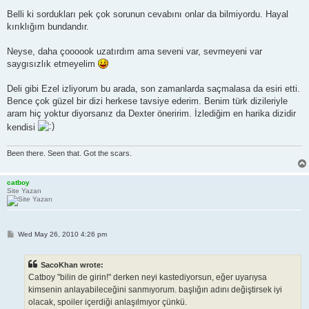
Belli ki sordukları pek çok sorunun cevabını onlar da bilmiyordu. Hayal
kırıklığım bundandır.
Neyse, daha çoooook uzatırdım ama seveni var, sevmeyeni var
saygısızlık etmeyelim
Deli gibi Ezel izliyorum bu arada, son zamanlarda saçmalasa da esiri etti.
Bence çok güzel bir dizi herkese tavsiye ederim. Benim türk dizileriyle
aram hiç yoktur diyorsanız da Dexter öneririm. İzlediğim en harika dizidir
kendisi
Been there. Seen that. Got the scars.
catboy
Site Yazarı
P
Wed May 26, 2010 4:26 pm
o
s
t
SacoKhan wrote:
Catboy "bilin de girin!" derken neyi kastediyorsun, eğer uyarıysa
kimsenin anlayabileceğini sanmıyorum. başlığın adını değiştirsek iyi
olacak, spoiler içerdiği anlaşılmıyor çünkü.