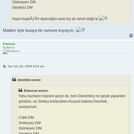
Gülmeyen DM
Geyiksiz DM
Hayır AsabÃƒÂ® diyeceğim ama hiç de sinirli değil ki
Madem öyle buraya bir numune koyayım.
Edmond
Kullanıcı
P
Sat Jun 28, 2008 9:04 am
o
s
t
devrimk wrote:
Edmond wrote:
Yahu bunların hepsini geçin de, ben Devrimk'yı ne geyik yaparken
gördüm, ne Smiley kullanırken.Kusura bakma Devrimk,
sıralıyorum.
Ciddi DM
Smileysiz DM
Gülmeyen DM
Geyiksiz DM