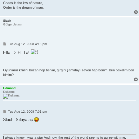
Chaos is the law of nature,
Order is the dream of man.
Slach
Gölge Ustası
P
Tue Aug 12, 2008 4:18 pm
o
s
Efla---> Elf La!
t
Oyunların kralını bozan hep benim, gırgırı şamatayı seven hep benim, bilin bakalım ben
kimim?
Edmond
Kullanıcı
P
Tue Aug 12, 2008 7:01 pm
o
s
Slach: Sılaya aç
t
I always knew I was a star And now, the rest of the world seems to agree with me.