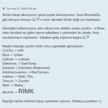
P
Tue Aug 12, 2008 3:35 pm
o
s
Bisürü lakap takmışsınız güzel şeyler bulmuşsunuz. Ama WizardofQu
t
gibi olmuyor olmuyor
o ismin demekki bizde ettiği yer bambaşka.
Normalde kullanmıyoruz artık takma isim dediniz ondan yazdım. =) Bana
neler diyolardı ey gidim takma adlardana z çekmedim bu sitede. Ama
umutlanmayın söylemem. Sahipleri gelip söylerse başka
Madem başlığa yazdım biriki sıkış yapmadan gitmeyeyim
CLiCKs -> killX
Illyra -> IyIdaa
Lydronk -> Lydrunk
Darktimes -> BarkTimes
Edmond -> Edminton (Badminton)
AlenthasLeasess -> AlenTalısess
mathius -> Math_This
Tersyuz -> Zuyster
Mark -> Marka
RİMK
devrimk ->
Başlığa katılan herkese bişey uydurdum sanırım. Oldukça yoruldum =)