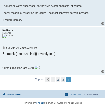
The reason we're successful, darling? My overall charisma, of course.
I never thought of myself as the leader. The most important person, perhaps.
-Freddie Mercury
Darktimes
Kullanıcı
P
Sun Jun 06, 2010 12:45 pm
o
s
Et- monk ( montun bir diğer versiyonu )
t
Ultima bırakılmaz, ara verilir
1
2
3
4
Previous
53 posts
Board index
Contact us
All times are
UTC
Powered by
phpBB
® Forum Software © phpBB Limited