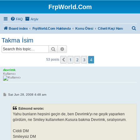
FrpWorld.Com
FAQ
Arşiv
S
Board index
FrpWorld.Com Hakkında
Konu Ötesi
Cilveli Keçi Hanı
e
Takma İsim
a
Search
Advanced search
r
c
1
2
3
4
Previous
53 posts
h
devrimk
Kullanıcı
P
Sat Jun 28, 2008 4:48 am
o
s
t
Edmond wrote:
Yahu bunların hepsini geçin de, ben Devrimk'yı ne geyik yaparken
gördüm, ne Smiley kullanırken.Kusura bakma Devrimk, sıralıyorum.
Ciddi DM
Smileysiz DM