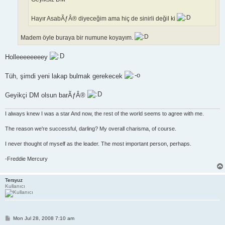
Hayır AsabÃƒÂ® diyeceğim ama hiç de sinirli değil ki
Madem öyle buraya bir numune koyayım.
Holleeeeeeeey
Tüh, şimdi yeni lakap bulmak gerekecek
Geyikçi DM olsun barÃƒÂ®
I always knew I was a star And now, the rest of the world seems to agree with me.
The reason we're successful, darling? My overall charisma, of course.
I never thought of myself as the leader. The most important person, perhaps.
-Freddie Mercury
Tersyuz
Kullanıcı
P
Mon Jul 28, 2008 7:10 am
o