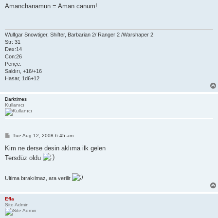
s
Amanchanamun = Aman canum!
t
Wulfgar Snowtiger, Shifter, Barbarian 2/ Ranger 2 /Warshaper 2
Str: 31
Dex:14
Con:26
Pençe:
Saldırı, +16/+16
Hasar, 1d6+12
Darktimes
Kullanıcı
P
Tue Aug 12, 2008 6:45 am
o
s
Kim ne derse desin aklıma ilk gelen
t
Tersdüz oldu
Ultima bırakılmaz, ara verilir
Efla
Site Admin