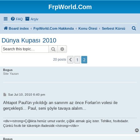
FrpWorld.Com
FAQ
Arşiv
S
Board index
FrpWorld.Com Hakkında
Konu Ötesi
Serbest Kürsü
e
Dünya Kupası 2010
a
Search
Advanced search
r
c
1
2
Previous
20 posts
h
Bogus
Site Yazarı
P
Sat Jul 10, 2010 6:40 pm
o
s
Ahtapot Paul'ün yıkıldığı an sanırım az önce Forlan'ın volesi ile
t
gerçekleşti... Paul, seni şöyle tavaya alalım...
<div><strong>Çığlıkta henüz umut vardır, çığlık atmak güç ister. Tehlike, fısıltıdadır.
Çünkü fısıltı bir tükenişin ifadesidir.</strong></div>
Bogus