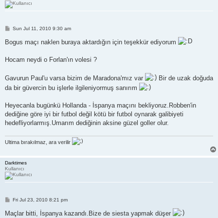
P
Sun Jul 11, 2010 9:30 am
o
s
Bogus maçı naklen buraya aktardığın için teşekkür ediyorum
t
Hocam neydi o Forlan'ın volesi ?
Gavurun Paul'u varsa bizim de Maradona'mız var
Bir de uzak doğuda
da bir güvercin bu işlerle ilgileniyormuş sanırım
Heyecanla bugünkü Hollanda - İspanya maçını bekliyoruz.Robben'in
dediğine göre iyi bir futbol değil kötü bir futbol oynarak galibiyeti
hedefliyorlarmış.Umarım dediğinin aksine güzel goller olur.
Ultima bırakılmaz, ara verilir
Darktimes
Kullanıcı
P
Fri Jul 23, 2010 8:21 pm
o
s
Maçlar bitti, İspanya kazandı.Bize de siesta yapmak düşer
t