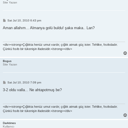
Site Yazarı
P
Sat Jul 10, 2010 6:43 pm
o
s
Aman allahım... Almanya golü buldu! şaka maka.. Lan?
t
<div><strong>Çığlıkta henüz umut vardır, çığlık atmak güç ister. Tehlike, fısıltıdadır.
Çünkü fısıltı bir tükenişin ifadesidir.</strong></div>
Bogus
Site Yazarı
P
Sat Jul 10, 2010 7:09 pm
o
s
3-2 oldu valla... Ne ahtapotmuş be?
t
<div><strong>Çığlıkta henüz umut vardır, çığlık atmak güç ister. Tehlike, fısıltıdadır.
Çünkü fısıltı bir tükenişin ifadesidir.</strong></div>
Darktimes
Kullanıcı