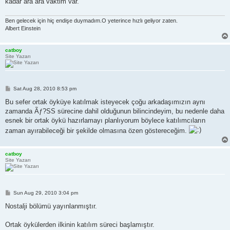
kadar ara ara vaktim var.
Ben gelecek için hiç endişe duymadım.O yeterince hızlı geliyor zaten.
Albert Einstein
catboy
Site Yazarı
P
Sat Aug 28, 2010 8:53 pm
o
s
Bu sefer ortak öyküye katılmak isteyecek çoğu arkadaşımızın aynı
t
zamanda Ãƒ?SS sürecine dahil olduğunun bilincindeyim, bu nedenle daha
esnek bir ortak öykü hazırlamayı planlıyorum böylece katılımcıların
zaman ayırabileceği bir şekilde olmasına özen göstereceğim.
catboy
Site Yazarı
P
Sun Aug 29, 2010 3:04 pm
o
s
Nostalji bölümü yayınlanmıştır.
t
Ortak öykülerden ilkinin katılım süreci başlamıştır.