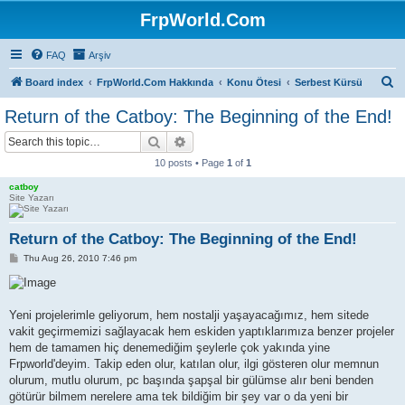
FrpWorld.Com
FAQ
Arşiv
S
Board index
FrpWorld.Com Hakkında
Konu Ötesi
Serbest Kürsü
e
Return of the Catboy: The Beginning of the End!
a
Search
Advanced search
r
10 posts • Page
1
of
1
c
catboy
h
Site Yazarı
Return of the Catboy: The Beginning of the End!
P
Thu Aug 26, 2010 7:46 pm
o
s
t
Yeni projelerimle geliyorum, hem nostalji yaşayacağımız, hem sitede
vakit geçirmemizi sağlayacak hem eskiden yaptıklarımıza benzer projeler
hem de tamamen hiç denemediğim şeylerle çok yakında yine
Frpworld'deyim. Takip eden olur, katılan olur, ilgi gösteren olur memnun
olurum, mutlu olurum, pc başında şapşal bir gülümse alır beni benden
götürür bilmem nerelere ama tek bildiğim bir şey var o da yeni bir