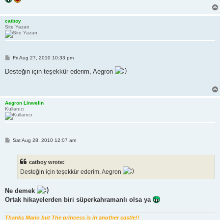
catboy
Site Yazarı
P
Fri Aug 27, 2010 10:33 pm
o
s
Desteğin için teşekkür ederim, Aegron
t
Aegron Linwelin
Kullanıcı
P
Sat Aug 28, 2010 12:07 am
o
s
t
catboy wrote:
Desteğin için teşekkür ederim, Aegron
Ne demek
Ortak hikayelerden biri süperkahramanlı olsa ya
Thanks Mario but The princess is in another castle!!