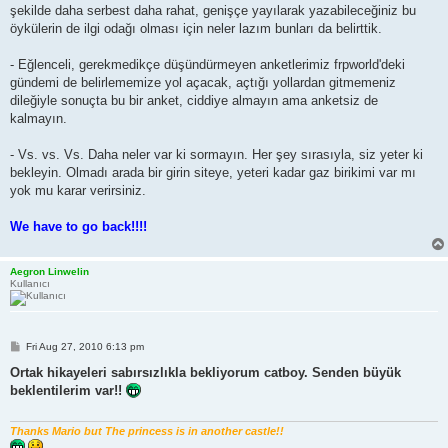
şekilde daha serbest daha rahat, genişçe yayılarak yazabileceğiniz bu
öykülerin de ilgi odağı olması için neler lazım bunları da belirttik.
- Eğlenceli, gerekmedikçe düşündürmeyen anketlerimiz frpworld'deki
gündemi de belirlememize yol açacak, açtığı yollardan gitmemeniz
dileğiyle sonuçta bu bir anket, ciddiye almayın ama anketsiz de
kalmayın.
- Vs. vs. Vs. Daha neler var ki sormayın. Her şey sırasıyla, siz yeter ki
bekleyin. Olmadı arada bir girin siteye, yeteri kadar gaz birikimi var mı
yok mu karar verirsiniz.
We have to go back!!!!
Aegron Linwelin
Kullanıcı
P
Fri Aug 27, 2010 6:13 pm
o
s
Ortak hikayeleri sabırsızlıkla bekliyorum catboy. Senden büyük
t
beklentilerim var!!
Thanks Mario but The princess is in another castle!!