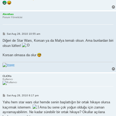
Alenthas
Forum Yöneticisi
P
Sat Aug 28, 2010 10:55 am
o
s
Diğeri de Star Wars, Korsan ya da Mafya temalı olsun. Ama bunlardan biri
t
olsun lütfen!
Korsan olmasa da olur
CLiCKs
Kullanıcı
P
Sat Aug 28, 2010 8:17 pm
o
s
Yahu hem star wars olur hemde senin başlattığın bir ortak hikaye olursa
t
kaçırmak istemem.
Ama bu sene çok yoğun olduğu için zaman
ayıramayabilirim. Ne kadar sürebilir bir ortak hikaye? Okullar açılana