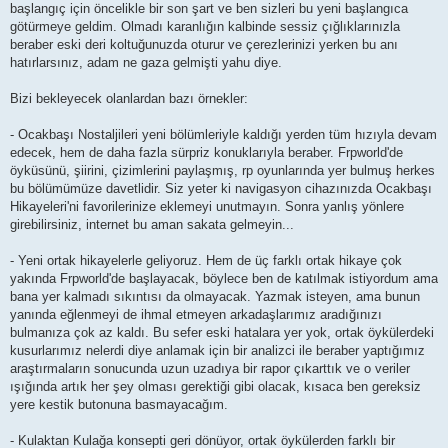
başlangıç için öncelikle bir son şart ve ben sizleri bu yeni başlangıca
götürmeye geldim. Olmadı karanlığın kalbinde sessiz çığlıklarınızla
beraber eski deri koltuğunuzda oturur ve çerezlerinizi yerken bu anı
hatırlarsınız, adam ne gaza gelmişti yahu diye.
Bizi bekleyecek olanlardan bazı örnekler:
- Ocakbaşı Nostaljileri yeni bölümleriyle kaldığı yerden tüm hızıyla devam
edecek, hem de daha fazla sürpriz konuklarıyla beraber. Frpworld'de
öyküsünü, şiirini, çizimlerini paylaşmış, rp oyunlarında yer bulmuş herkes
bu bölümümüze davetlidir. Siz yeter ki navigasyon cihazınızda Ocakbaşı
Hikayeleri'ni favorilerinize eklemeyi unutmayın. Sonra yanlış yönlere
girebilirsiniz, internet bu aman sakata gelmeyin...
- Yeni ortak hikayelerle geliyoruz. Hem de üç farklı ortak hikaye çok
yakında Frpworld'de başlayacak, böylece ben de katılmak istiyordum ama
bana yer kalmadı sıkıntısı da olmayacak. Yazmak isteyen, ama bunun
yanında eğlenmeyi de ihmal etmeyen arkadaşlarımız aradığınızı
bulmanıza çok az kaldı. Bu sefer eski hatalara yer yok, ortak öykülerdeki
kusurlarımız nelerdi diye anlamak için bir analizci ile beraber yaptığımız
araştırmaların sonucunda uzun uzadıya bir rapor çıkarttık ve o veriler
ışığında artık her şey olması gerektiği gibi olacak, kısaca ben gereksiz
yere kestik butonuna basmayacağım.
- Kulaktan Kulağa konsepti geri dönüyor, ortak öykülerden farklı bir