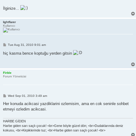
İlginize...
lightflarer
Kullanıcı
P
Tue Aug 31, 2010 9:01 am
o
s
hiç kasma bence koptuğu yerden gitsin
t
Firble
Forum Yöneticisi
P
Wed Sep 01, 2010 3:49 am
o
s
Her konuda acikcasi yazdiklarini ozlemisim, ama en cok seninle sohbet
t
etmeyi ozledim acikcasi.
HARBE GİDEN
Harbe giden sarı saçlı çocuk! <br>Gene böyle güzel dön; <br>Dudaklarında deniz
kokusu, <br>Kirpiklerinde tuz; <br>Harbe giden sarı saçlı çocuk! <br>