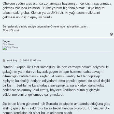
Oheidon yoğun ateş altında zorlanmaya başlamıştı. Kendisini savunmaya
çekmek zorunda kalmıştı. "Biraz yardım hiç fena olmaz." diye bağırdı
arkasındaki gruba. Klonun ya da Jix'in bir, iki yağmacının dikkatini
çekmesi onun için epey iyi olurdu.
Ben gelecek için hiç endişe duymadım.O yeterince hızlı geliyor zaten.
Albert Einstein
Bogus
Site Yazarı
P
Wed Sep 15, 2010 11:02 am
o
s
"Aferin" i kapan Jix zafer sarhoşluğu ile poz vermeye devam ediyordu ki
t
şakağının yanından vınlayarak geçen bir ışın huzmesi daha savaşın
bitmediğini hatırlamasını sağladı. Arkasını verdiği Jedi'lar hoplayıp
zıplıyor, kalabalığı perişan ediyorlardı ama çapulcu çetesi de aptal değildi,
bir kısmı Jedi'lar ile kafa kafaya savaşmaktansa arkadaki daha kolay
hedeflere saldırmayı akıl etmiş, böylece Jedi'ların bütün güçleriyle
yüklenmelerini engellemeye çalışmışlardı.
Jix bir an klonu göremedi, eh Sena'da bir siperin arkasında olduğuna göre
akıllı çapulcuların saldırdığı kolay hedef kendisi oluyordu. Bu yüzden Jix
hemen kendisine bir siper bulup arkasına atladı.