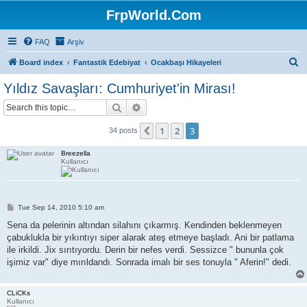
FrpWorld.Com
FAQ
Arşiv
S
Board index
Fantastik Edebiyat
Ocakbaşı Hikayeleri
e
Yıldız Savaşları: Cumhuriyet'in Mirası!
a
Search
Advanced search
r
c
1
2
3
Previous
34 posts
h
Breezella
Kullanıcı
P
Tue Sep 14, 2010 5:10 am
o
s
Sena da pelerinin altından silahını çıkarmış. Kendinden beklenmeyen
t
çabuklukla bir yıkıntıyı siper alarak ateş etmeye başladı. Ani bir patlama
ile irkildi. Jix sırıtıyordu. Derin bir nefes verdi. Sessizce " bununla çok
işimiz var" diye mırıldandı. Sonrada imalı bir ses tonuyla " Aferin!" dedi.
CLiCKs
Kullanıcı