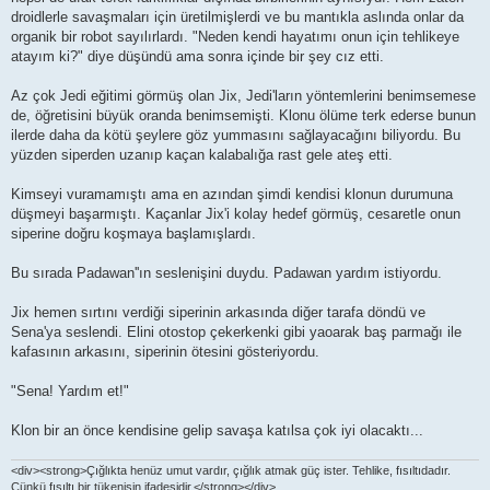
droidlerle savaşmaları için üretilmişlerdi ve bu mantıkla aslında onlar da
organik bir robot sayılırlardı. "Neden kendi hayatımı onun için tehlikeye
atayım ki?" diye düşündü ama sonra içinde bir şey cız etti.
Az çok Jedi eğitimi görmüş olan Jix, Jedi'ların yöntemlerini benimsemese
de, öğretisini büyük oranda benimsemişti. Klonu ölüme terk ederse bunun
ilerde daha da kötü şeylere göz yummasını sağlayacağını biliyordu. Bu
yüzden siperden uzanıp kaçan kalabalığa rast gele ateş etti.
Kimseyi vuramamıştı ama en azından şimdi kendisi klonun durumuna
düşmeyi başarmıştı. Kaçanlar Jix'i kolay hedef görmüş, cesaretle onun
siperine doğru koşmaya başlamışlardı.
Bu sırada Padawan''ın seslenişini duydu. Padawan yardım istiyordu.
Jix hemen sırtını verdiği siperinin arkasında diğer tarafa döndü ve
Sena'ya seslendi. Elini otostop çekerkenki gibi yaoarak baş parmağı ile
kafasının arkasını, siperinin ötesini gösteriyordu.
"Sena! Yardım et!"
Klon bir an önce kendisine gelip savaşa katılsa çok iyi olacaktı...
<div><strong>Çığlıkta henüz umut vardır, çığlık atmak güç ister. Tehlike, fısıltıdadır.
Çünkü fısıltı bir tükenişin ifadesidir.</strong></div>