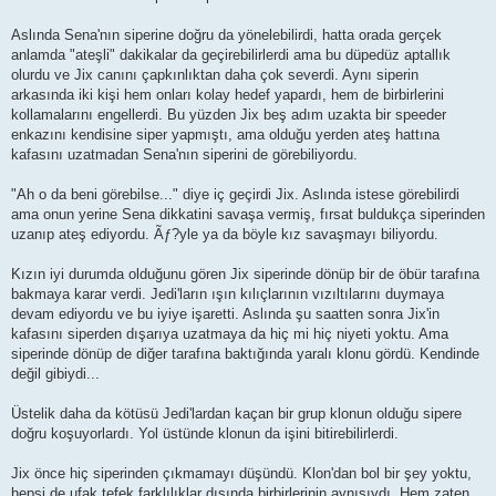
Aslında Sena'nın siperine doğru da yönelebilirdi, hatta orada gerçek
anlamda "ateşli" dakikalar da geçirebilirlerdi ama bu düpedüz aptallık
olurdu ve Jix canını çapkınlıktan daha çok severdi. Aynı siperin
arkasında iki kişi hem onları kolay hedef yapardı, hem de birbirlerini
kollamalarını engellerdi. Bu yüzden Jix beş adım uzakta bir speeder
enkazını kendisine siper yapmıştı, ama olduğu yerden ateş hattına
kafasını uzatmadan Sena'nın siperini de görebiliyordu.
"Ah o da beni görebilse..." diye iç geçirdi Jix. Aslında istese görebilirdi
ama onun yerine Sena dikkatini savaşa vermiş, fırsat buldukça siperinden
uzanıp ateş ediyordu. Ãƒ?yle ya da böyle kız savaşmayı biliyordu.
Kızın iyi durumda olduğunu gören Jix siperinde dönüp bir de öbür tarafına
bakmaya karar verdi. Jedi'ların ışın kılıçlarının vızıltılarını duymaya
devam ediyordu ve bu iyiye işaretti. Aslında şu saatten sonra Jix'in
kafasını siperden dışarıya uzatmaya da hiç mi hiç niyeti yoktu. Ama
siperinde dönüp de diğer tarafına baktığında yaralı klonu gördü. Kendinde
değil gibiydi...
Üstelik daha da kötüsü Jedi'lardan kaçan bir grup klonun olduğu sipere
doğru koşuyorlardı. Yol üstünde klonun da işini bitirebilirlerdi.
Jix önce hiç siperinden çıkmamayı düşündü. Klon'dan bol bir şey yoktu,
hepsi de ufak tefek farklılıklar dışında birbirlerinin aynısıydı. Hem zaten