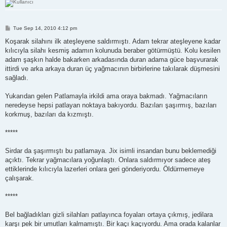
P
Tue Sep 14, 2010 4:12 pm
o
s
Koşarak silahını ilk ateşleyene saldırmıştı. Adam tekrar ateşleyene kadar
t
kılıcıyla silahı kesmiş adamın kolunuda beraber götürmüştü. Kolu kesilen
adam şaşkın halde bakarken arkadasında duran adama güce başvurarak
ittirdi ve arka arkaya duran üç yağmacının birbirlerine takılarak düşmesini
sağladı.
Yukarıdan gelen Patlamayla irkildi ama oraya bakmadı. Yağmacıların
neredeyse hepsi patlayan noktaya bakıyordu. Bazıları şaşırmış, bazıları
korkmuş, bazıları da kızmıştı.
*****
Sirdar da şaşırmıştı bu patlamaya. Jix isimli insandan bunu beklemediği
açıktı. Tekrar yağmacılara yoğunlaştı. Onlara saldırmıyor sadece ateş
ettiklerinde kılıcıyla lazerleri onlara geri gönderiyordu. Öldürmemeye
çalışarak.
*****
Bel bağladıkları gizli silahları patlayınca foyaları ortaya çıkmış, jedilara
karşı pek bir umutları kalmamıştı. Bir kaçı kaçıyordu. Ama orada kalanlar