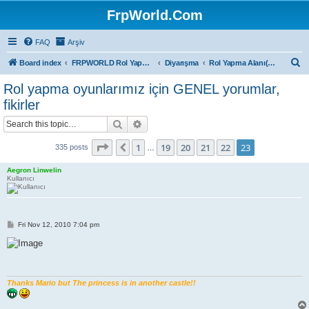
FrpWorld.Com
FAQ
Arşiv
S
Board index
FRPWORLD Rol Yapma Oyunları
Diyarışma
Rol Yapma Alanı(Diyar Ötesi)
e
Rol yapma oyunlarımız için GENEL yorumlar,
a
fikirler
r
Search
Advanced search
c
Page
23
of
23
h
1
19
20
21
22
23
Previous
335 posts
…
Aegron Linwelin
Kullanıcı
P
Fri Nov 12, 2010 7:04 pm
o
s
t
Thanks Mario but The princess is in another castle!!