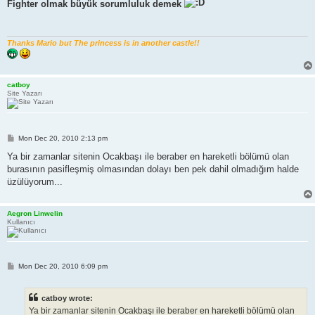
s
Fighter olmak büyük sorumluluk demek
t
Thanks Mario but The princess is in another castle!!
catboy
Site Yazarı
P
Mon Dec 20, 2010 2:13 pm
o
s
Ya bir zamanlar sitenin Ocakbaşı ile beraber en hareketli bölümü olan
t
burasının pasifleşmiş olmasından dolayı ben pek dahil olmadığım halde
üzülüyorum...
Aegron Linwelin
Kullanıcı
P
Mon Dec 20, 2010 6:09 pm
o
s
t
catboy wrote:
Ya bir zamanlar sitenin Ocakbaşı ile beraber en hareketli bölümü olan