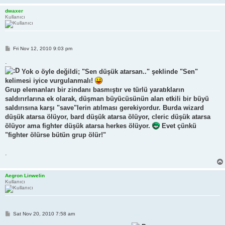
dwaxer
Kullanıcı
P
Fri Nov 12, 2010 9:03 pm
o
s
.
t
Yok o öyle değildi; "Sen düşük atarsan.." şeklinde "Sen"
kelimesi iyice vurgulanmalı!
Grup elemanları bir zindanı basmıştır ve türlü yaratıkların
saldırırlarına ek olarak, düşman büyücüsünün alan etkili bir büyü
saldırısına karşı "save"lerin atılması gerekiyordur. Burda wizard
düşük atarsa ölüyor, bard düşük atarsa ölüyor, cleric düşük atarsa
ölüyor ama fighter düşük atarsa herkes ölüyor.
Evet çünkü
"fighter ölürse bütün grup ölür!"
.
Aegron Linwelin
Kullanıcı
P
Sat Nov 20, 2010 7:58 am
o