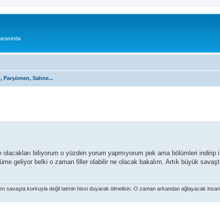
 arasinda
ı, Parşömen, Sahne...
olacakları biliyorum o yüzden yorum yapmıyorum pek ama bölümleri indirip 
me geliyor belki o zaman filler olabilir ne olacak bakalım. Artık büyük sava
den savaşta korkuyla değil tatmin hissi duyarak ölmelisin. O zaman arkandan ağlayacak insan 