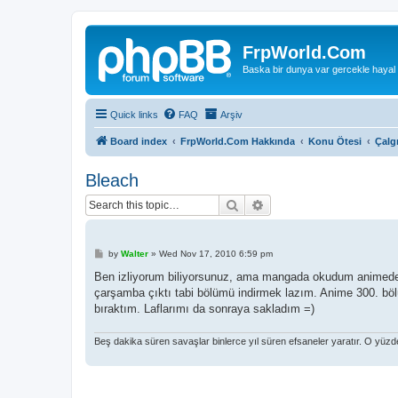
FrpWorld.Com
Baska bir dunya var gercekle hayal
Quick links
FAQ
Arşiv
Board index
FrpWorld.Com Hakkında
Konu Ötesi
Çalg
Bleach
Search
Advanced search
P
by
Walter
»
Wed Nov 17, 2010 6:59 pm
o
s
Ben izliyorum biliyorsunuz, ama mangada okudum animede 
t
çarşamba çıktı tabi bölümü indirmek lazım. Anime 300. bölü
bıraktım. Laflarımı da sonraya sakladım =)
Beş dakika süren savaşlar binlerce yıl süren efsaneler yaratır. O yüz