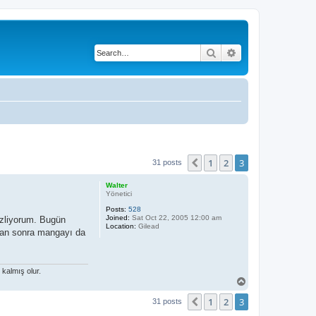
Search
Advanced search
1
2
3
Previous
31 posts
Walter
Yönetici
Posts:
528
Joined:
Sat Oct 22, 2005 12:00 am
izliyorum. Bugün
Location:
Gilead
ştan sonra mangayı da
kalmış olur.
T
o
1
2
3
p
Previous
31 posts