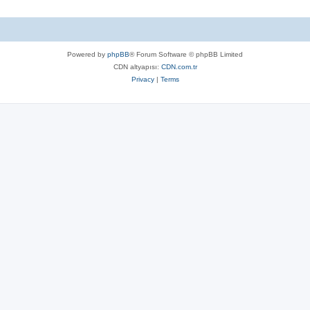
Powered by
phpBB
® Forum Software © phpBB Limited
CDN altyapısı:
CDN.com.tr
Privacy
|
Terms