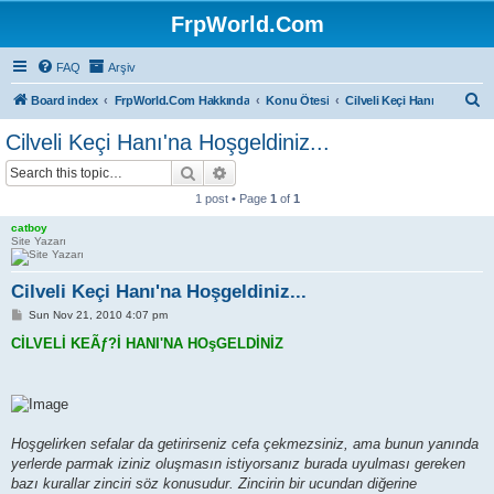
FrpWorld.Com
FAQ
Arşiv
S
Board index
FrpWorld.Com Hakkında
Konu Ötesi
Cilveli Keçi Hanı
e
Cilveli Keçi Hanı'na Hoşgeldiniz...
a
Search
Advanced search
r
1 post • Page
1
of
1
c
catboy
h
Site Yazarı
Cilveli Keçi Hanı'na Hoşgeldiniz...
P
Sun Nov 21, 2010 4:07 pm
o
s
CİLVELİ KEÃƒ?İ HANI'NA HOşGELDİNİZ
t
Hoşgelirken sefalar da getirirseniz cefa çekmezsiniz, ama bunun yanında
yerlerde parmak iziniz oluşmasın istiyorsanız burada uyulması gereken
bazı kurallar zinciri söz konusudur. Zincirin bir ucundan diğerine