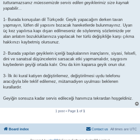
tutturamazsanız müessemizde servis edilen geyiklerimiz size kaynak
yapabilir...
1- Burada konuşulan dil Türkçedir. Geyik yapacağım derken tavan
yapmayın, lütfen dil yapısını bozacak hareketlerde bulunmayınız. Uyarı
üç kez yapılırsa kapı dışarı edilmeseniz de söylenmiş sözlerinizde yer
alan anlatım bozukluklarınıza yapılacak her türlü değişikliğe karşı çıkma
hakkınızı kaybetmiş olursunuz.
2- Burada yapılan geyiklerin içeriği başkalarının inançlarını, siyasi, felsefi,
dini ve sanatsal düşüncelerini sarsacak etki yapmamalıdır, saygısını
kaybedenin geyiği ortada kalır. Onu da kim kaparsa geyik onun olur.
3- İlk iki kural katiyen değiştirilemez, değiştirilmesi uydu telefonu
aracığıyla bile teklif edilemez, mütamadiyen uyulması beklenen
kurallardır.
Geyiğin sonsuza kadar servis edileceği hanımıza tekrardan hoşgeldiniz.
1 post • Page
1
of
1
Board index
Contact us
All times are
UTC