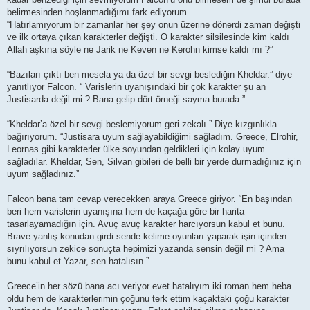
belirmesinden hoşlanmadığımı fark ediyorum.
“Hatırlamıyorum bir zamanlar her şey onun üzerine dönerdi zaman değişti
ve ilk ortaya çıkan karakterler değişti. O karakter silsilesinde kim kaldı
Allah aşkına söyle ne Jarik ne Keven ne Kerohn kimse kaldı mı ?”
“Bazıları çıktı ben mesela ya da özel bir sevgi beslediğin Kheldar.” diye
yanıtlıyor Falcon. “ Varislerin uyanışındaki bir çok karakter şu an
Justisarda değil mi ? Bana gelip dört örneği sayma burada.”
“Kheldar’a özel bir sevgi beslemiyorum geri zekalı.” Diye kızgınlıkla
bağırıyorum. “Justisara uyum sağlayabildiğimi sağladım. Greece, Elrohir,
Leornas gibi karakterler ülke soyundan geldikleri için kolay uyum
sağladılar. Kheldar, Sen, Silvan gibileri de belli bir yerde durmadığınız için
uyum sağladınız.”
Falcon bana tam cevap verecekken araya Greece giriyor. “En başından
beri hem varislerin uyanışına hem de kaçağa göre bir harita
tasarlayamadığın için. Avuç avuç karakter harcıyorsun kabul et bunu.
Brave yanlış konudan girdi sende kelime oyunları yaparak işin içinden
sıyrılıyorsun zekice sonuçta hepimizi yazanda sensin değil mi ? Ama
bunu kabul et Yazar, sen hatalısın.”
Greece’in her sözü bana acı veriyor evet hatalıyım iki roman hem heba
oldu hem de karakterlerimin çoğunu terk ettim kaçaktaki çoğu karakter