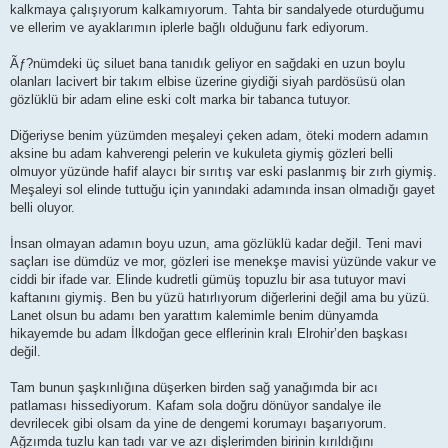
kalkmaya çalışıyorum kalkamıyorum. Tahta bir sandalyede oturduğumu
ve ellerim ve ayaklarımın iplerle bağlı olduğunu fark ediyorum.
Ãƒ?nümdeki üç siluet bana tanıdık geliyor en sağdaki en uzun boylu
olanları lacivert bir takım elbise üzerine giydiği siyah pardösüsü olan
gözlüklü bir adam eline eski colt marka bir tabanca tutuyor.
Diğeriyse benim yüzümden meşaleyi çeken adam, öteki modern adamın
aksine bu adam kahverengi pelerin ve kukuleta giymiş gözleri belli
olmuyor yüzünde hafif alaycı bir sırıtış var eski paslanmış bir zırh giymiş.
Meşaleyi sol elinde tuttuğu için yanındaki adamında insan olmadığı gayet
belli oluyor.
İnsan olmayan adamın boyu uzun, ama gözlüklü kadar değil. Teni mavi
saçları ise dümdüz ve mor, gözleri ise menekşe mavisi yüzünde vakur ve
ciddi bir ifade var. Elinde kudretli gümüş topuzlu bir asa tutuyor mavi
kaftanını giymiş. Ben bu yüzü hatırlıyorum diğerlerini değil ama bu yüzü.
Lanet olsun bu adamı ben yarattım kalemimle benim dünyamda
hikayemde bu adam İlkdoğan gece elflerinin kralı Elrohir’den başkası
değil.
Tam bunun şaşkınlığına düşerken birden sağ yanağımda bir acı
patlaması hissediyorum. Kafam sola doğru dönüyor sandalye ile
devrilecek gibi olsam da yine de dengemi korumayı başarıyorum.
Ağzımda tuzlu kan tadı var ve azı dişlerimden birinin kırıldığını