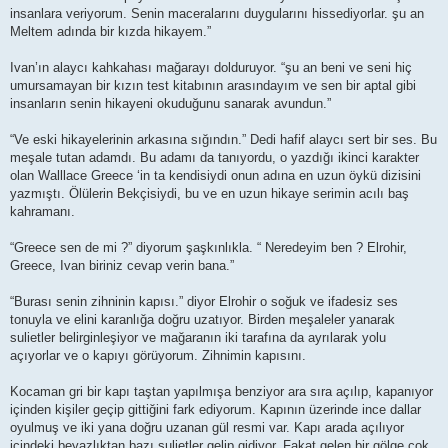
insanlara veriyorum. Senin maceralarını duygularını hissediyorlar. şu an
Meltem adında bir kızda hikayem.”
Ivan’ın alaycı kahkahası mağarayı dolduruyor. “şu an beni ve seni hiç
umursamayan bir kızın test kitabının arasındayım ve sen bir aptal gibi
insanların senin hikayeni okuduğunu sanarak avundun.”
“Ve eski hikayelerinin arkasına sığındın.” Dedi hafif alaycı sert bir ses. Bu
meşale tutan adamdı. Bu adamı da tanıyordu, o yazdığı ikinci karakter
olan Walllace Greece ‘in ta kendisiydi onun adına en uzun öykü dizisini
yazmıştı. Ölülerin Bekçisiydi, bu ve en uzun hikaye serimin acılı baş
kahramanı.
“Greece sen de mi ?” diyorum şaşkınlıkla. “ Neredeyim ben ? Elrohir,
Greece, Ivan biriniz cevap verin bana.”
“Burası senin zihninin kapısı.” diyor Elrohir o soğuk ve ifadesiz ses
tonuyla ve elini karanlığa doğru uzatıyor. Birden meşaleler yanarak
sulietler belirginleşiyor ve mağaranın iki tarafına da ayrılarak yolu
açıyorlar ve o kapıyı görüyorum. Zihnimin kapısını.
Kocaman gri bir kapı taştan yapılmışa benziyor ara sıra açılıp, kapanıyor
içinden kişiler geçip gittiğini fark ediyorum. Kapının üzerinde ince dallar
oyulmuş ve iki yana doğru uzanan gül resmi var. Kapı arada açılıyor
içindeki beyazlıktan bazı sulietler gelip gidiyor. Fakat gelen bir gölge çok