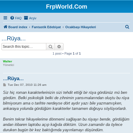
FrpWorld.Com
FAQ
Arşiv
S
Board index
Fantastik Edebiyat
Ocakbaşı Hikayeleri
e
...Rüya...
a
Search
Advanced search
r
1 post • Page
1
of
1
c
Walter
h
Yönetici
...Rüya...
P
Tue Dec 07, 2010 11:26 am
o
s
Siz hiç roman karakterlerinizin sizi tehdit ettiği bir rüya gördünüz mü ben
t
gördüm. Belki psikolojik belki de zihnimin yansımalarından oluştu bu rüya
bilmiyorum ama o tarihte nerdeyse dört aydır yazı bile yazmamışken,
ankaraya yolunda gördüğüm karakterler tamamen doğruyu söylüyorlardı.
Benim tekrar hikayelerime dönmemi sağlayan bu rüyayı bende, gördüğüm
andan itibaren laptobu açıp kağıda döktüm. Uzun zamandır da öylece
duruken bugün bir kez baktığımda yayınlamayı düşündüm.