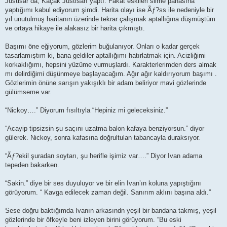
Justisar da, Kaçak Justisarı yaptı. Fakat eskileri silme pahasına
yaptığımı kabul ediyorum şimdi. Harita olayı ise Ãƒ?ss ile nedeniyle bir
yıl unutulmuş haritanın üzerinde tekrar çalışmak aptallığına düşmüştüm
ve ortaya hikaye ile alakasız bir harita çıkmıştı.
Başımı öne eğiyorum, gözlerim buğulanıyor. Onları o kadar gerçek
tasarlamıştım ki, bana geldiler aptallığımı hatırlatmak için. Acizliğimi
korkaklığımı, hepsini yüzüme vurmuşlardı. Karakterlerimden ders almak
mı delirdiğimi düşünmeye başlayacağım. Ağır ağır kaldırıyorum başımı .
Gözlerimin önüne sarışın yakışıklı bir adam beliriyor mavi gözlerinde
gülümseme var.
“Nickoy….” Diyorum fısıltıyla “Hepiniz mi geleceksiniz.”
“Acayip tipsizsin şu saçını uzatma balon kafaya benziyorsun.” diyor
gülerek. Nickoy, sonra kafasına doğrultulan tabancayla duraksıyor.
“Ãƒ?ekil şuradan soytarı, şu herifle işimiz var….” Diyor Ivan adama
tepeden bakarken.
“Sakin.” diye bir ses duyuluyor ve bir elin Ivan’ın koluna yapıştığını
görüyorum. “ Kavga edilecek zaman değil. Sanırım aklını başına aldı.”
Sese doğru baktığımda Ivanın arkasındn yeşil bir bandana takmış, yeşil
gözlerinde bir öfkeyle beni izleyen birini görüyorum. “Bu eski