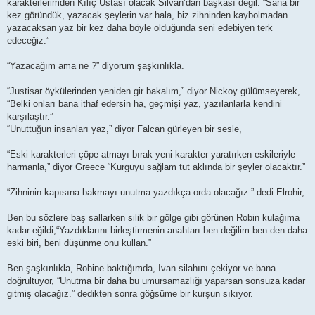
karakterlerimden Kılıç Ustası olacak Silvan’dan başkası değil. “Sana bir
kez göründük, yazacak şeylerin var hala, biz zihninden kaybolmadan
yazacaksan yaz bir kez daha böyle olduğunda seni edebiyen terk
edeceğiz.”
“Yazacağım ama ne ?” diyorum şaşkınlıkla.
“Justisar öykülerinden yeniden gir bakalım,” diyor Nickoy gülümseyerek,
“Belki onları bana ithaf edersin ha, geçmişi yaz, yazılanlarla kendini
karşılaştır.”
“Unuttuğun insanları yaz,” diyor Falcan gürleyen bir sesle,
“Eski karakterleri çöpe atmayı bırak yeni karakter yaratırken eskileriyle
harmanla,” diyor Greece “Kurguyu sağlam tut aklında bir şeyler olacaktır.”
“Zihninin kapısına bakmayı unutma yazdıkça orda olacağız.” dedi Elrohir,
Ben bu sözlere baş sallarken silik bir gölge gibi görünen Robin kulağıma
kadar eğildi,“Yazdıklarını birleştirmenin anahtarı ben değilim ben den daha
eski biri, beni düşünme onu kullan.”
Ben şaşkınlıkla, Robine baktığımda, Ivan silahını çekiyor ve bana
doğrultuyor, “Unutma bir daha bu umursamazlığı yaparsan sonsuza kadar
gitmiş olacağız.” dedikten sonra göğsüme bir kurşun sıkıyor.