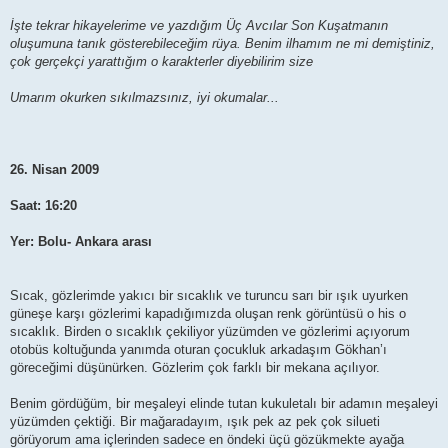
İşte tekrar hikayelerime ve yazdığım Üç Avcılar Son Kuşatmanın
oluşumuna tanık gösterebileceğim rüya. Benim ilhamım ne mi demiştiniz,
çok gerçekçi yarattığım o karakterler diyebilirim size
Umarım okurken sıkılmazsınız, iyi okumalar...
26. Nisan 2009
Saat: 16:20
Yer: Bolu- Ankara arası
Sıcak, gözlerimde yakıcı bir sıcaklık ve turuncu sarı bir ışık uyurken
güneşe karşı gözlerimi kapadığımızda oluşan renk görüntüsü o his o
sıcaklık. Birden o sıcaklık çekiliyor yüzümden ve gözlerimi açıyorum
otobüs koltuğunda yanımda oturan çocukluk arkadaşım Gökhan’ı
göreceğimi düşünürken. Gözlerim çok farklı bir mekana açılıyor.
Benim gördüğüm, bir meşaleyi elinde tutan kukuletalı bir adamın meşaleyi
yüzümden çektiği. Bir mağaradayım, ışık pek az pek çok silueti
görüyorum ama içlerinden sadece en öndeki üçü gözükmekte ayağa