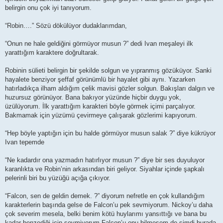
belirgin onu çok iyi tanıyorum.
“Robin….” Sözü dökülüyor dudaklarımdan,
“Onun ne hale geldiğini görmüyor musun ?” dedi Ivan meşaleyi ilk
yarattığım karaktere doğrultarak.
Robinin sülieti belirgin bir şekilde solgun ve yıpranmış gözüküyor. Sanki
hayalete benziyor şeffaf görünümlü bir hayalet gibi aynı. Yazarken
hatırladıkça ilham aldığım çelik mavisi gözler solgun. Bakışları dalgın ve
huzursuz görünüyor. Bana bakıyor yüzünde hiçbir duygu yok,
üzülüyorum. İlk yarattığım karakteri böyle görmek içimi parçalıyor.
Bakmamak için yüzümü çevirmeye çalışarak gözlerimi kapıyorum.
“Hep böyle yaptığın için bu halde görmüyor musun salak ?” diye kükrüyor
Ivan tepemde
“Ne kadardır ona yazmadın hatırlıyor musun ?” diye bir ses duyuluyor
karanlıkta ve Robin’nin arkasından biri geliyor. Siyahlar içinde şapkalı
pelerinli biri bu yüzüğü açığa çıkıyor.
“Falcon, sen de geldin demek. ?” diyorum nefretle en çok kullandığım
karakterlerin başında gelse de Falcon’u pek sevmiyorum. Nickoy’u daha
çok severim mesela, belki benim kötü huylarımı yansıttığı ve bana bu
kadar benzediği için sevmiyorum Falcon’u onu bilmesem de şimdi burada