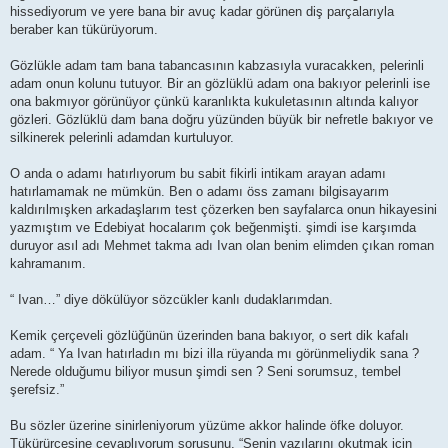
hissediyorum ve yere bana bir avuç kadar görünen diş parçalarıyla
beraber kan tükürüyorum.
Gözlükle adam tam bana tabancasının kabzasıyla vuracakken, pelerinli
adam onun kolunu tutuyor. Bir an gözlüklü adam ona bakıyor pelerinli ise
ona bakmıyor görünüyor çünkü karanlıkta kukuletasının altında kalıyor
gözleri. Gözlüklü dam bana doğru yüzünden büyük bir nefretle bakıyor ve
silkinerek pelerinli adamdan kurtuluyor.
O anda o adamı hatırlıyorum bu sabit fikirli intikam arayan adamı
hatırlamamak ne mümkün. Ben o adamı öss zamanı bilgisayarım
kaldırılmışken arkadaşlarım test çözerken ben sayfalarca onun hikayesini
yazmıştım ve Edebiyat hocalarım çok beğenmişti. şimdi ise karşımda
duruyor asıl adı Mehmet takma adı Ivan olan benim elimden çıkan roman
kahramanım.
“ Ivan…” diye dökülüyor sözcükler kanlı dudaklarımdan.
Kemik çerçeveli gözlüğünün üzerinden bana bakıyor, o sert dik kafalı
adam. “ Ya Ivan hatırladın mı bizi illa rüyanda mı görünmeliydik sana ?
Nerede olduğumu biliyor musun şimdi sen ? Seni sorumsuz, tembel
şerefsiz.”
Bu sözler üzerine sinirleniyorum yüzüme akkor halinde öfke doluyor.
Tükürürcesine cevaplıyorum sorusunu. “Senin yazılarını okutmak için