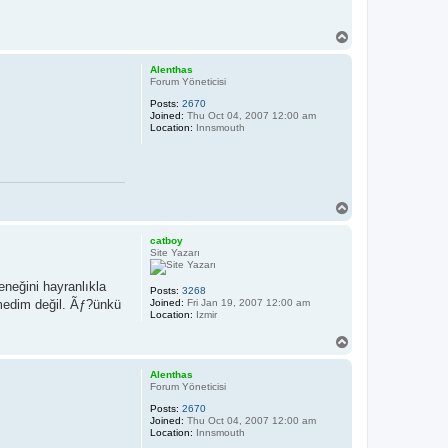
T
o
p
Alenthas
Forum Yöneticisi
Posts:
2670
Joined:
Thu Oct 04, 2007 12:00 am
Location:
Innsmouth
T
o
p
catboy
Site Yazarı
eneğini hayranlıkla
Posts:
3268
nmedim değil. Ãƒ?ünkü
Joined:
Fri Jan 19, 2007 12:00 am
Location:
Izmir
T
o
p
Alenthas
Forum Yöneticisi
Posts:
2670
Joined:
Thu Oct 04, 2007 12:00 am
Location:
Innsmouth