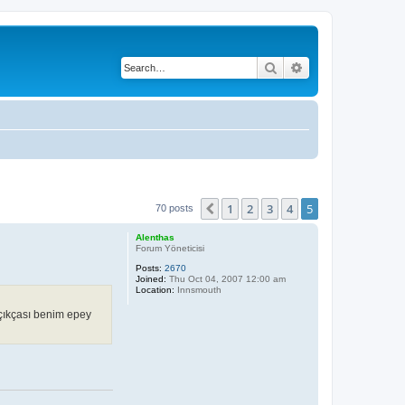
Search
Advanced search
1
2
3
4
5
Previous
70 posts
Alenthas
Forum Yöneticisi
Posts:
2670
Joined:
Thu Oct 04, 2007 12:00 am
Location:
Innsmouth
çıkçası benim epey