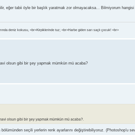
bilir, eğer tabii öyle bir başlık yaratmak zor olmayacaksa... Bilmiyorum hangisi 
ında deniz kokusu, <br>Kirpiklerinde tuz; <br>Harbe giden sarı saçlı çocuk! <br>
 mavi olsun gibi bir şey yapmak mümkün mü acaba?
r mavi olsun gibi bir şey yapmak mümkün mü acaba?.
ölümünden seçili yerlerin renk ayarlarını değiştirebiliyoruz. (Photoshop'u s