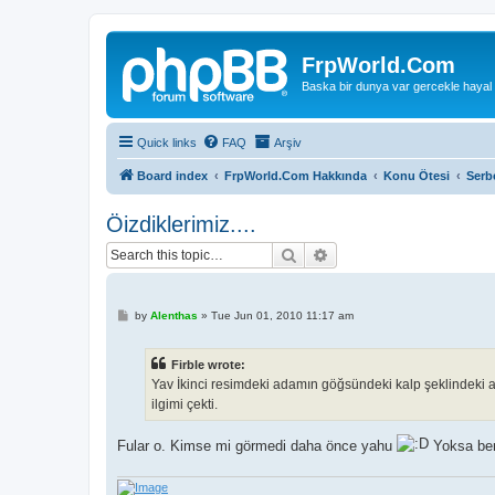
FrpWorld.Com
Baska bir dunya var gercekle hayal
Quick links
FAQ
Arşiv
Board index
FrpWorld.Com Hakkında
Konu Ötesi
Serb
Öizdiklerimiz....
Search
Advanced search
P
by
Alenthas
»
Tue Jun 01, 2010 11:17 am
o
s
t
Firble wrote:
Yav İkinci resimdeki adamın göğsündeki kalp şeklindeki 
ilgimi çekti.
Fular o. Kimse mi görmedi daha önce yahu
Yoksa ben