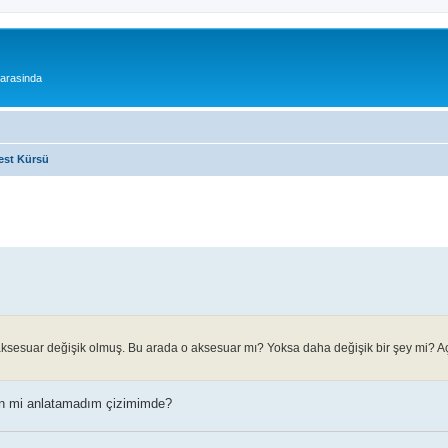
 arasinda
est Kürsü
aksesuar değişik olmuş. Bu arada o aksesuar mı? Yoksa daha değişik bir şey mi? A
 mi anlatamadım çizimimde?