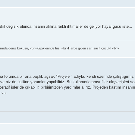
il degisik olunca insanin aklina farkli ihtimaller de geliyor hayal gucu iste...
ında deniz kokusu, <br>Kirpiklerinde tuz; <br>Harbe giden sarı saçlı çocuk! <br>
ba forumda bir ana başlık açsak "Projeler" adıyla, kendi üzerinde çalıştığımız 
ve biz de üstüne yorumlar yapabiliriz. Bu kullanıcılararası fikir alışverişleri s
peratif işler de çıkabilir, birbirimizden yardımlar alırız. Projeden kastım insanın
n vs.