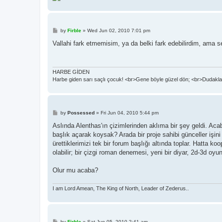
P
by
Firble
»
Wed Jun 02, 2010 7:01 pm
o
s
Vallahi fark etmemisim, ya da belki fark edebilirdim, ama sek
t
HARBE GİDEN
Harbe giden sarı saçlı çocuk! <br>Gene böyle güzel dön; <br>Dudaklar
P
by
Possessed
»
Fri Jun 04, 2010 5:44 pm
o
s
Aslında Alenthas'ın çizimlerinden aklıma bir şey geldi. Aca
t
başlık açarak koysak? Arada bir proje sahibi günceller işini 
ürettiklerimizi tek bir forum başlığı altında toplar. Hatta koo
olabilir; bir çizgi roman denemesi, yeni bir diyar, 2d-3d oyu
Olur mu acaba?
I am Lord Amean, The King of North, Leader of Zederus..
P
by
Firble
»
Sat Jun 05, 2010 2:41 am