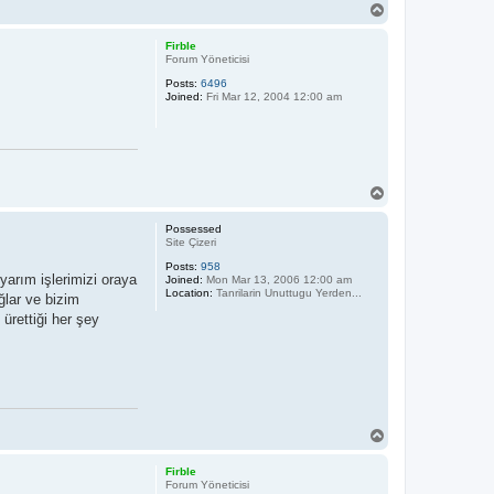
T
o
p
Firble
Forum Yöneticisi
Posts:
6496
Joined:
Fri Mar 12, 2004 12:00 am
T
o
p
Possessed
Site Çizeri
Posts:
958
yarım işlerimizi oraya
Joined:
Mon Mar 13, 2006 12:00 am
Location:
Tanrilarin Unuttugu Yerden...
ağlar ve bizim
 ürettiği her şey
T
o
p
Firble
Forum Yöneticisi