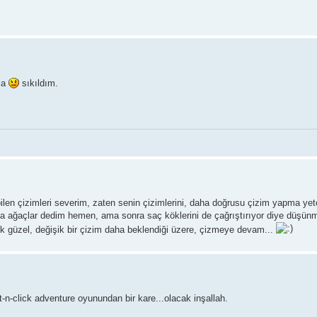
ma
sıkıldım.
ilen çizimleri severim, zaten senin çizimlerini, daha doğrusu çizim yapma yet
da ağaçlar dedim hemen, ama sonra saç köklerini de çağrıştırıyor diye düşü
ok güzel, değişik bir çizim daha beklendiği üzere, çizmeye devam...
-n-click adventure oyunundan bir kare...olacak inşallah.