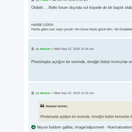
o
s
Olabilir.... Belki forum dışında sol köşede de bir başlık ola
t
HARBE GİDEN
Harbe giden sarı saçlı çocuk! <br>Gene böyle güzel dön; <br>Dudaklar
P
by
dwaxer
»
Wed Sep 22, 2010 11:26 am
o
s
.
t
Photshopta açtığım bir resimde, örneğin bütün kırmızılar
.
P
by
dwaxer
»
Wed Sep 22, 2010 11:32 am
o
s
t
dwaxer wrote:
.
Photshopta açtığım bir resimde, örneğin bütün kırmızıla
Neyse buldum galiba; image/adjusment - Hue/saturation b