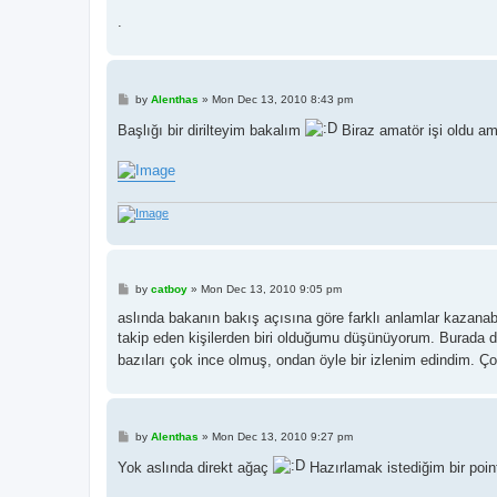
.
P
by
Alenthas
»
Mon Dec 13, 2010 8:43 pm
o
s
Başlığı bir dirilteyim bakalım
Biraz amatör işi oldu a
t
P
by
catboy
»
Mon Dec 13, 2010 9:05 pm
o
s
aslında bakanın bakış açısına göre farklı anlamlar kazanab
t
takip eden kişilerden biri olduğumu düşünüyorum. Burada 
bazıları çok ince olmuş, ondan öyle bir izlenim edindim. Ç
P
by
Alenthas
»
Mon Dec 13, 2010 9:27 pm
o
s
Yok aslında direkt ağaç
Hazırlamak istediğim bir point
t