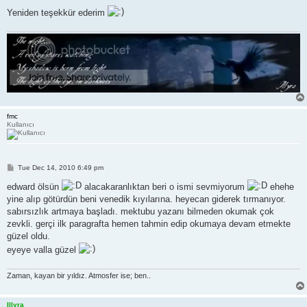
Yeniden teşekkür ederim
fmc
Kullanıcı
P
Tue Dec 14, 2010 6:49 pm
o
s
edward ölsün
alacakaranlıktan beri o ismi sevmiyorum
ehehe
t
yine alıp götürdün beni venedik kıyılarına. heyecan giderek tırmanıyor.
sabırsızlık artmaya başladı. mektubu yazanı bilmeden okumak çok
zevkli. gerçi ilk paragrafta hemen tahmin edip okumaya devam etmekte
güzel oldu.
eyeye valla güzel
Zaman, kayan bir yıldız. Atmosfer ise; ben..
Illyra