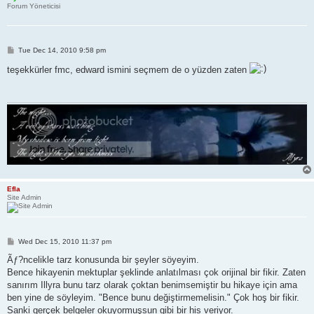
Forum Yöneticisi
P
Tue Dec 14, 2010 9:58 pm
o
s
teşekkürler fmc, edward ismini seçmem de o yüzden zaten
t
Efla
Site Admin
P
Wed Dec 15, 2010 11:37 pm
o
s
Ãƒ?ncelikle tarz konusunda bir şeyler söyeyim.
t
Bence hikayenin mektuplar şeklinde anlatılması çok orijinal bir fikir. Zaten
sanırım Illyra bunu tarz olarak çoktan benimsemiştir bu hikaye için ama
ben yine de söyleyim. "Bence bunu değiştirmemelisin." Çok hoş bir fikir.
Sanki gerçek belgeler okuyormuşsun gibi bir his veriyor.