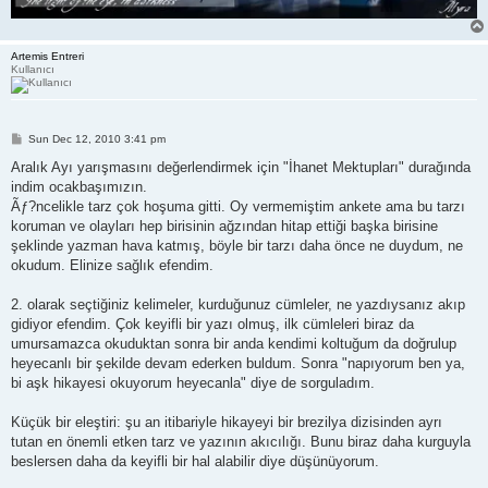
Artemis Entreri
Kullanıcı
P
Sun Dec 12, 2010 3:41 pm
o
s
Aralık Ayı yarışmasını değerlendirmek için "İhanet Mektupları" durağında
t
indim ocakbaşımızın.
Ãƒ?ncelikle tarz çok hoşuma gitti. Oy vermemiştim ankete ama bu tarzı
koruman ve olayları hep birisinin ağzından hitap ettiği başka birisine
şeklinde yazman hava katmış, böyle bir tarzı daha önce ne duydum, ne
okudum. Elinize sağlık efendim.
2. olarak seçtiğiniz kelimeler, kurduğunuz cümleler, ne yazdıysanız akıp
gidiyor efendim. Çok keyifli bir yazı olmuş, ilk cümleleri biraz da
umursamazca okuduktan sonra bir anda kendimi koltuğum da doğrulup
heyecanlı bir şekilde devam ederken buldum. Sonra "napıyorum ben ya,
bi aşk hikayesi okuyorum heyecanla" diye de sorguladım.
Küçük bir eleştiri: şu an itibariyle hikayeyi bir brezilya dizisinden ayrı
tutan en önemli etken tarz ve yazının akıcılığı. Bunu biraz daha kurguyla
beslersen daha da keyifli bir hal alabilir diye düşünüyorum.