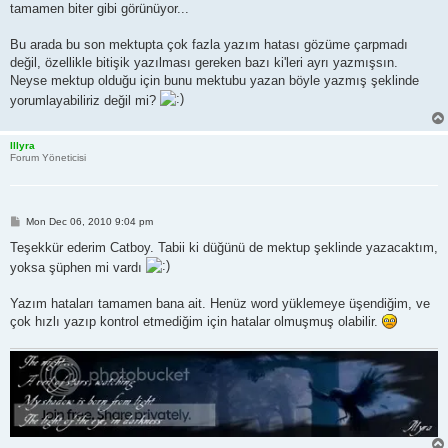
tamamen biter gibi görünüyor...
Bu arada bu son mektupta çok fazla yazım hatası gözüme çarpmadı
değil, özellikle bitişik yazılması gereken bazı ki'leri ayrı yazmışsın.
Neyse mektup olduğu için bunu mektubu yazan böyle yazmış şeklinde
yorumlayabiliriz değil mi?
Illyra
Forum Yöneticisi
P
Mon Dec 06, 2010 9:04 pm
o
s
Teşekkür ederim Catboy. Tabii ki düğünü de mektup şeklinde yazacaktım,
t
yoksa şüphen mi vardı
Yazım hataları tamamen bana ait. Henüz word yüklemeye üşendiğim, ve
çok hızlı yazıp kontrol etmediğim için hatalar olmuşmuş olabilir.