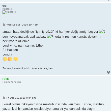
fmc
Kullanıcı
P
Wed Dec 08, 2010 5:47 pm
o
s
amaan hata dediğinde "için iş yüzü" iki harf yer değiştirmiş. boşver
t
sen heyecana bak asıl .abbaw
ortalık resmen karıştı. devamını
bekliyoruz özlemle.
Lord Fmc, nam salmış Etbern
21 Haziran...
Londra
Zaman, kayan bir yıldız. Atmosfer ise; ben..
Firble
Forum Yöneticisi
P
Fri Dec 10, 2010 8:54 pm
o
s
Guzel olmus hikayenin yine mektubun icinde verilmesi. Bir de, mektubu
t
yazan kisi bir yandan rezalet diyor ama bir yandan aslinda olayin