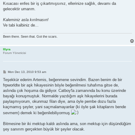
Kısacası enfes bir iş çıkartmışsınız, ellerinize sağlık, devamı da
gelecektir umarım.
Kaleminiz asla kırılmasın!
Ve tabi kalbiniz de...
Been there. Seen that. Got the scars.
Illyra
Forum Yöneticisi
P
Mon Dec 13, 2010 9:53 am
o
s
Teşekkür ederim Artemis, beğenmene sevindim. Bazen benim de bir
t
frpworldte bir aşk hikayesinin böyle beğenilmesi tuhafıma gitse de,
aslında çok hoşuma da gidiyor. Catboy'la zamanında bu konu üzerinde
bayağı konuşmuştuk. Normalde yazdığım aşk hikayelerini burada
paylaşmıyorum, okunmaz filan diye, ama öyle pembe dozu fazla
kaçmamış şeyler, yani saçmalamayanlar (ki öyle şak kitaplarını bende
sevmem) demek ki beğenilebiliyormuş
Bitmesine bir iki mektup kaldı aslında ama, son mektup için düşündüğüm
şey sanırım gerçekten büyük bir şeyler olacak.