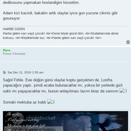
dedikosunu yapmakan hoslandigini hissettim.
Adam kizi kacirdi, bakalim artik olaylar iyice gun yuzune cikmis gibi
gorunuyor.
HARBE GİDEN
Harbe giden sarı saçlı çocuk! <br>Gene böyle güzel dön; <br>Dudaklarında deniz
kokusu, <br>Kirpiklerinde tuz; <br>Harbe giden sarı saçlı çocuk! <br>
Illyra
Forum Yöneticisi
P
Sat Dec 11, 2010 1:50 am
o
s
Sağol Firble. Eee düğün günü olaylar koptu gerçekten de, Lord'ta
t
yapacağını yaptı. şimdi acaba bulunacaklar mı, yoksa bir yerlerde gizli
saklı mı yaşayacaklar mı, bunun anlaşılması lazım biraz da sanırım
Sonraki mektuba az kaldı