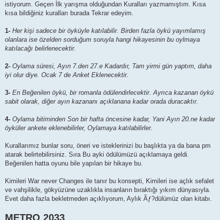
istiyorum. Geçen İlk yarışma olduğundan Kuralları yazmamıştım. Kısa
kısa bildiğiniz kuralları burada Tekrar edeyim.
1-
Her kişi sadece bir öyküyle katılabilir. Birden fazla öykü yayımlamış
olanlara ise özelden sorduğum soruyla hangi hikayesinin bu oylmaya
katılacağı belirlenecektir.
2-
Oylama süresi, Ayın 7.den 27.e Kadardır, Tam yirmi gün yaptım, daha
iyi olur diye. Ocak 7 de Anket Eklenecektir.
3-
En Beğenilen öykü, bir romanla ödülendirlecektir. Ayrıca kazanan öykü
sabit olarak, diğer ayın kazananı açıklanana kadar orada duracaktır.
4-
Oylama bitiminden Son bir hafta öncesine kadar, Yani Ayın 20.ne kadar
öyküler ankete eklenebilirler, Oylamaya katılabilirler.
Kurallarımız bunlar soru, öneri ve isteklerinizi bu başlıkta ya da bana pm
atarak belirtebilirsiniz. Sıra Bu ayki ödülümüzü açıklamaya geldi.
Beğenilen hatta oyunu bile yapılan bir hikaye bu.
Kimileri War never Changes ile tanır bu konsepti, Kimileri ise açlık sefalet
ve vahşilikle, gökyüzüne uzaklıkla insanların bıraktığı yıkım dünyasıyla.
Evet daha fazla bekletmeden açıklıyorum, Aylık Ãƒ?dülümüz olan kitabı.
METRO 2033