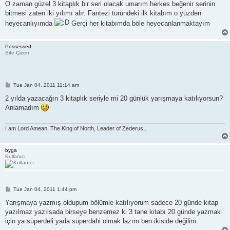
s
O zaman güzel 3 kitaplık bir seri olacak umarım herkes beğenir serinin
t
bitmesi zaten iki yılımı alır. Fantezi türündeki ilk kitabım o yüzden
heyecanlıyımda
Gerçi her kitabımda böle heyecanlanmaktayım
Possessed
Site Çizeri
P
Tue Jan 04, 2011 11:14 am
o
s
2 yılda yazacağın 3 kitaplık seriyle mi 20 günlük yarışmaya katılıyorsun?
t
Anlamadım
I am Lord Amean, The King of North, Leader of Zederus..
byga
Kullanıcı
P
Tue Jan 04, 2011 1:44 pm
o
s
Yarışmaya yazmış oldupum bölümle katılıyorum sadece 20 günde kitap
t
yazılmaz yazılsada birseye benzemez ki 3 tane kitabı 20 günde yazmak
için ya süperdeli yada süperdahi olmak lazım ben ikiside değilim.