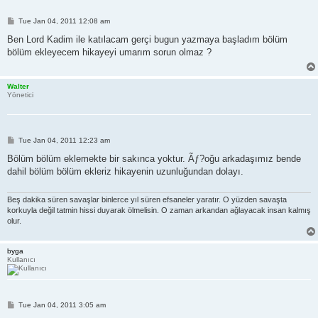
P
Tue Jan 04, 2011 12:08 am
o
s
Ben Lord Kadim ile katılacam gerçi bugun yazmaya başladım bölüm
t
bölüm ekleyecem hikayeyi umarım sorun olmaz ?
Walter
Yönetici
P
Tue Jan 04, 2011 12:23 am
o
s
Bölüm bölüm eklemekte bir sakınca yoktur. Ãƒ?oğu arkadaşımız bende
t
dahil bölüm bölüm ekleriz hikayenin uzunluğundan dolayı.
Beş dakika süren savaşlar binlerce yıl süren efsaneler yaratır. O yüzden savaşta
korkuyla değil tatmin hissi duyarak ölmelisin. O zaman arkandan ağlayacak insan kalmış
olur.
byga
Kullanıcı
P
Tue Jan 04, 2011 3:05 am
o