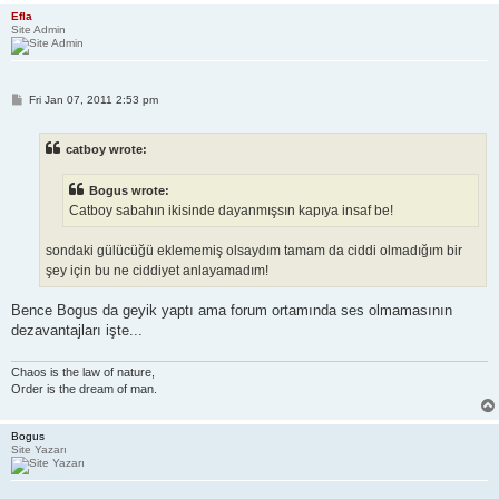
Efla
Site Admin
P
Fri Jan 07, 2011 2:53 pm
o
s
t
catboy wrote:
Bogus wrote:
Catboy sabahın ikisinde dayanmışsın kapıya insaf be!
sondaki gülücüğü eklememiş olsaydım tamam da ciddi olmadığım bir
şey için bu ne ciddiyet anlayamadım!
Bence Bogus da geyik yaptı ama forum ortamında ses olmamasının
dezavantajları işte...
Chaos is the law of nature,
Order is the dream of man.
Bogus
Site Yazarı