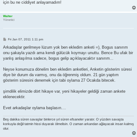
için bu ne ciddiyet anlayamadım!
Walter
Yönetici
P
Fri Jan 07, 2011 1:11 pm
o
s
Arkadaşlar gerilmeye lüzum yok ben ekledim anketi =), Bogus sanırım
t
onu şakayla yazdı ama kendi gülücük koymayı unuttu. Bence Bu ufak bir
yanlış anlaşılma sadece, bogus gelip açıklayacaktır sanırım...
Neyse konumuza dönelim ben ekledim anketleri, Anketin gösterim süresi
diye bir durum da varmış, onu da öğrenmiş oldum. 21 gün yaptım
gösterim süresini denemek için tabi oylama 27 Ocakda bitecek.
şimdilik elimizde dört hikaye var, yeni hikayeler geldiği zaman ankete
eklenecektir.
Evet arkadaşlar oylama başlasın....
Beş dakika süren savaşlar binlerce yıl süren efsaneler yaratır. O yüzden savaşta
korkuyla değil tatmin hissi duyarak ölmelisin. O zaman arkandan ağlayacak insan kalmış
olur.