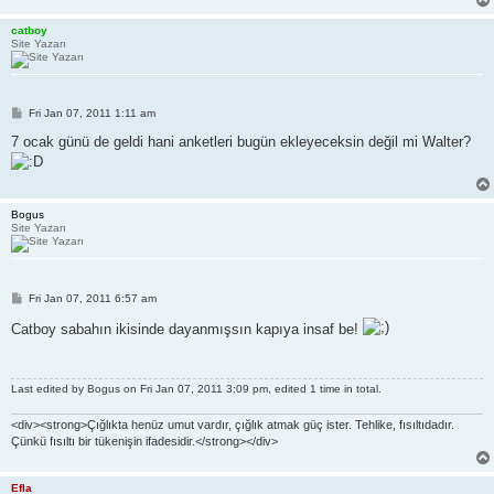
catboy
Site Yazarı
P
Fri Jan 07, 2011 1:11 am
o
s
7 ocak günü de geldi hani anketleri bugün ekleyeceksin değil mi Walter?
t
Bogus
Site Yazarı
P
Fri Jan 07, 2011 6:57 am
o
s
Catboy sabahın ikisinde dayanmışsın kapıya insaf be!
t
Last edited by
Bogus
on Fri Jan 07, 2011 3:09 pm, edited 1 time in total.
<div><strong>Çığlıkta henüz umut vardır, çığlık atmak güç ister. Tehlike, fısıltıdadır.
Çünkü fısıltı bir tükenişin ifadesidir.</strong></div>
Efla