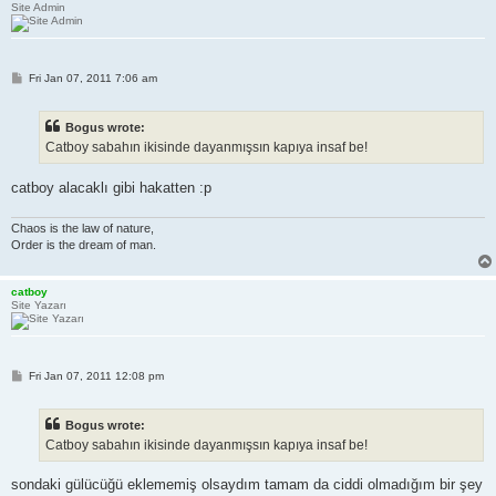
Site Admin
P
Fri Jan 07, 2011 7:06 am
o
s
t
Bogus wrote:
Catboy sabahın ikisinde dayanmışsın kapıya insaf be!
catboy alacaklı gibi hakatten :p
Chaos is the law of nature,
Order is the dream of man.
catboy
Site Yazarı
P
Fri Jan 07, 2011 12:08 pm
o
s
t
Bogus wrote:
Catboy sabahın ikisinde dayanmışsın kapıya insaf be!
sondaki gülücüğü eklememiş olsaydım tamam da ciddi olmadığım bir şey