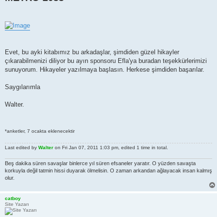
Evet, bu ayki kitabımız bu arkadaşlar, şimdiden güzel hikayler
çıkarabilmenizi diliyor bu ayın sponsoru Efla'ya buradan teşekkürlerimizi
sunuyorum. Hikayeler yazılmaya başlasın. Herkese şimdiden başarılar.
Saygılarımla
Walter.
*anketler, 7 ocakta eklenecektir
Last edited by
Walter
on Fri Jan 07, 2011 1:03 pm, edited 1 time in total.
Beş dakika süren savaşlar binlerce yıl süren efsaneler yaratır. O yüzden savaşta
korkuyla değil tatmin hissi duyarak ölmelisin. O zaman arkandan ağlayacak insan kalmış
olur.
catboy
Site Yazarı