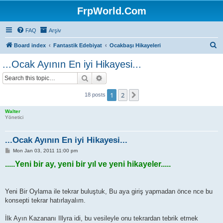
FrpWorld.Com
FAQ
Arşiv
S
Board index
Fantastik Edebiyat
Ocakbaşı Hikayeleri
e
...Ocak Ayının En iyi Hikayesi...
a
Search
Advanced search
r
c
1
2
Next
18 posts
h
Walter
Yönetici
...Ocak Ayının En iyi Hikayesi...
P
Mon Jan 03, 2011 11:00 pm
o
.....Yeni bir ay, yeni bir yıl ve yeni hikayeler.....
s
t
Yeni Bir Oylama ile tekrar buluştuk, Bu aya giriş yapmadan önce nce bu
konsepti tekrar hatırlayalım.
İlk Ayın Kazananı Illyra idi, bu vesileyle onu tekrardan tebrik etmek