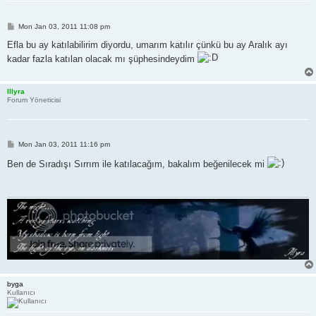
P
Mon Jan 03, 2011 11:08 pm
o
s
Efla bu ay katılabilirim diyordu, umarım katılır çünkü bu ay Aralık ayı
t
kadar fazla katılan olacak mı şüphesindeydim
Illyra
Forum Yöneticisi
P
Mon Jan 03, 2011 11:16 pm
o
s
Ben de Sıradışı Sırrım ile katılacağım, bakalım beğenilecek mi
t
byga
Kullanıcı