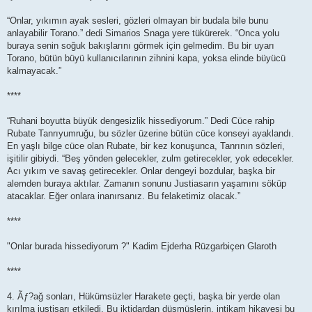
“Onlar, yıkımın ayak sesleri, gözleri olmayan bir budala bile bunu
anlayabilir Torano.” dedi Simarios Snaga yere tükürerek. “Onca yolu
buraya senin soğuk bakışlarını görmek için gelmedim. Bu bir uyarı
Torano, bütün büyü kullanıcılarının zihnini kapa, yoksa elinde büyücü
kalmayacak.”
****
“Ruhani boyutta büyük dengesizlik hissediyorum.” Dedi Cüce rahip
Rubate Tanrıyumruğu, bu sözler üzerine bütün cüce konseyi ayaklandı.
En yaşlı bilge cüce olan Rubate, bir kez konuşunca, Tanrının sözleri,
işitilir gibiydi. “Beş yönden gelecekler, zulm getirecekler, yok edecekler.
Acı yıkım ve savaş getirecekler. Onlar dengeyi bozdular, başka bir
alemden buraya aktılar. Zamanın sonunu Justiasarın yaşamını söküp
atacaklar. Eğer onlara inanırsanız. Bu felaketimiz olacak.”
****
"Onlar burada hissediyorum ?" Kadim Ejderha Rüzgarbiçen Glaroth
****
4. Ãƒ?ağ sonları, Hükümsüzler Harakete geçti, başka bir yerde olan
kırılma justisarı etkiledi, Bu iktidardan düşmüşlerin, intikam hikayesi bu