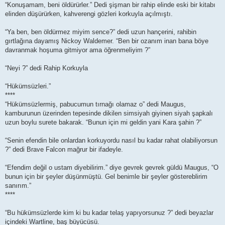
“Konuşamam, beni öldürürler.” Dedi şişman bir rahip elinde eski bir kitabı
elinden düşürürken, kahverengi gözleri korkuyla açılmıştı.
“Ya ben, ben öldürmez miyim sence?” dedi uzun hançerini, rahibin
gırtlağına dayamış Nickoy Waldemer. “Ben bir ozanım inan bana böye
davranmak hoşuma gitmiyor ama öğrenmeliyim ?”
“Neyi ?” dedi Rahip Korkuyla
“Hükümsüzleri.”
****
“Hükümsüzlermiş, pabucumun tırnağı olamaz o” dedi Maugus,
kamburunun üzerinden tepesinde dikilen simsiyah giyinen siyah şapkalı
uzun boylu surete bakarak. “Bunun için mi geldin yani Kara şahin ?”
“Senin efendin bile onlardan korkuyordu nasıl bu kadar rahat olabiliyorsun
?” dedi Brave Falcon mağrur bir ifadeyle.
“Efendim değil o ustam diyebilirim.” diye gevrek gevrek güldü Maugus, “O
bunun için bir şeyler düşünmüştü. Gel benimle bir şeyler göstereblirim
sanırım.”
****
“Bu hükümsüzlerde kim ki bu kadar telaş yapıyorsunuz ?” dedi beyazlar
içindeki Wartline, baş büyücüsü.