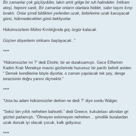
Bir zamanlar çok güçlüydüler, lakin artık gölge bir ruh halindeler. İntikam
ateşi, hepsini sardı, Bir zamanlar onların olanlara hiddet, sabır taşını kırıp
bıraktı. Onlar şimdi bildikleri yerlerden uzak, birbirlerine uzak kavuşacak
günü, hükmedecekleri günü bekliyorlar.
Hükümsüzlerin Mührü Kırıldığında güç özgür kalacak.
Güçten düşenlerin intikamı başlayacak..”
****
“Hükümsüzler mi ?” dedi Elrohir, bir an duraksamıştı. Gece Elflerinin
Kadim Kralı Menekşe mavisi gözlerinde huzursuz bir parıltı belirdi aniden
“ Demek kendilerine böyle diyorlar, o zaman yapılacak tek şey, denge
terazisinin doğru yanını ölçmektir.”
****
“Usta bu adam hükümsüzler derken ne dedi ?” diye sordu Walger,
“Sekiz bin yıllık nefretten bahsetti.” dedi Greece, kukuletası altından gri
gözleri parlamıştı. “Ölmeyen eskimeyen nefretten… şimdilik buralardan
uzak dursak iyi olacak çocuk, kalk gidiyoruz.
****