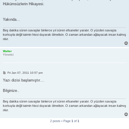
Hükümsüzlerin Hikayesi.
Yakında...
Beş dakika süren savaşlar binlerce yıl süren efsaneler yaratır. O yüzden savaşta
korkuyla değil tatmin hissi duyarak ölmelisin. O zaman arkandan ağlayacak insan kalmış
olur.
Walter
Yönetici
P
Fri Jan 07, 2011 10:57 pm
o
s
Yazı dizisi başlamıştır....
t
Bilginize..
Beş dakika süren savaşlar binlerce yıl süren efsaneler yaratır. O yüzden savaşta
korkuyla değil tatmin hissi duyarak ölmelisin. O zaman arkandan ağlayacak insan kalmış
olur.
2 posts • Page
1
of
1