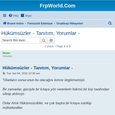
FrpWorld.Com
FAQ
Arşiv
S
Board index
Fantastik Edebiyat
Ocakbaşı Hikayeleri
e
Hükümsüzler - Tanıtım, Yorumlar -
a
Search
Advanced search
r
2 posts • Page
1
of
1
c
Walter
h
Yönetici
Hükümsüzler - Tanıtım, Yorumlar -
P
Tue Jan 04, 2011 12:30 am
o
s
“Olanların sonucunun bu olacağını kimse öngörmemişti.
t
Bir zamanlar, gücüyle bir kıtaya yön verenlerin hükmü bir kişi tarafından
silinip atılmıştı.
Onlar Artık Hükümsüzdüler, ve çok başka bir kıtaya sürülüp
mühürlendiler.