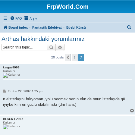
FrpWorld.Com
FAQ
Arşiv
S
Board index
Fantastik Edebiyat
Edebi Kürsü
e
Arthas hakkındaki yorumlarınız
a
Search
Advanced search
r
c
1
2
Previous
20 posts
h
kargas9999
Kullanıcı
P
Fri Jun 22, 2007 4:25 pm
o
s
n eistedıgını bılıyorsan ,yolu secmek senın elın de onun istedıgıde gü
t
iyiyke kim en guclu olabılmıskı (dm harıc)
BLACK HAND
Kullanıcı