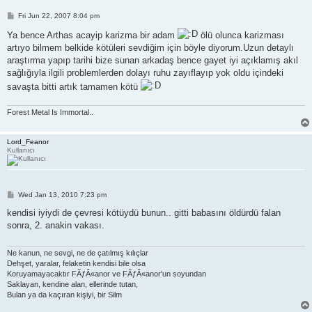
P
Fri Jun 22, 2007 8:04 pm
o
s
Ya bence Arthas acayip karizma bir adam
ölü olunca karizması
t
artıyo bilmem belkide kötüleri sevdiğim için böyle diyorum.Uzun detaylı
araştırma yapıp tarihi bize sunan arkadaş bence gayet iyi açıklamış akıl
sağlığıyla ilgili problemlerden dolayı ruhu zayıflayıp yok oldu içindeki
savaşta bitti artık tamamen kötü
Forest Metal Is Immortal..
Lord_Feanor
Kullanıcı
P
Wed Jan 13, 2010 7:23 pm
o
s
kendisi iyiydi de çevresi kötüydü bunun.. gitti babasını öldürdü falan
t
sonra, 2. anakin vakası.
Ne kanun, ne sevgi, ne de çatılmış kılıçlar
Dehşet, yaralar, felaketin kendisi bile olsa
Koruyamayacaktır FÃƒÂ«anor ve FÃƒÂ«anor'un soyundan
Saklayan, kendine alan, ellerinde tutan,
Bulan ya da kaçıran kişiyi, bir Silm