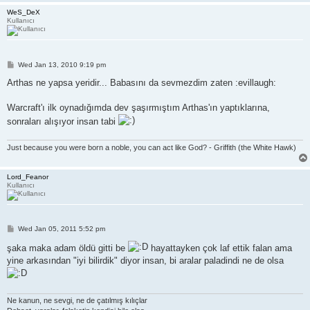
WeS_DeX
Kullanıcı
P
Wed Jan 13, 2010 9:19 pm
o
s
Arthas ne yapsa yeridir... Babasını da sevmezdim zaten :evillaugh:
t
Warcraft'ı ilk oynadığımda dev şaşırmıştım Arthas'ın yaptıklarına,
sonraları alışıyor insan tabi
Just because you were born a noble, you can act like God? - Griffith (the White Hawk)
Lord_Feanor
Kullanıcı
P
Wed Jan 05, 2011 5:52 pm
o
s
şaka maka adam öldü gitti be
hayattayken çok laf ettik falan ama
t
yine arkasından "iyi bilirdik" diyor insan, bi aralar paladindi ne de olsa
Ne kanun, ne sevgi, ne de çatılmış kılıçlar