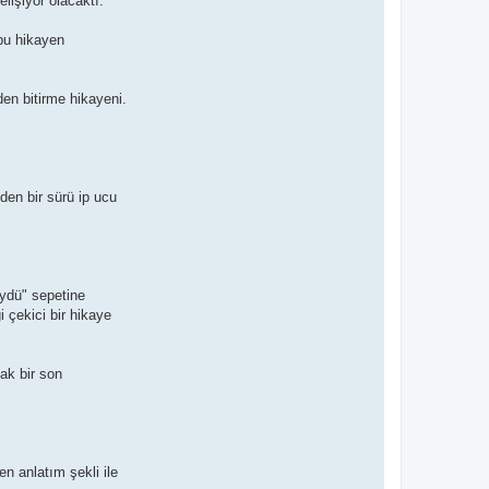
lişiyor olacaktı.
 bu hikayen
en bitirme hikayeni.
den bir sürü ip ucu
üydü" sepetine
 çekici bir hikaye
ak bir son
n anlatım şekli ile