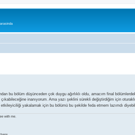
 arasinda
 bu bölüm düşünceden çok duygu ağırlıklı oldu, amacım final bölümlerdeki e
çıkabileceğine inanıyorum. Ama yazı şeklini sürekli değiştirdiğim için oturak
tkileyiciliği yakalamak için bu bölümü bu şekilde feda etmem lazımdı diyebil
ree with me.
rhaps.