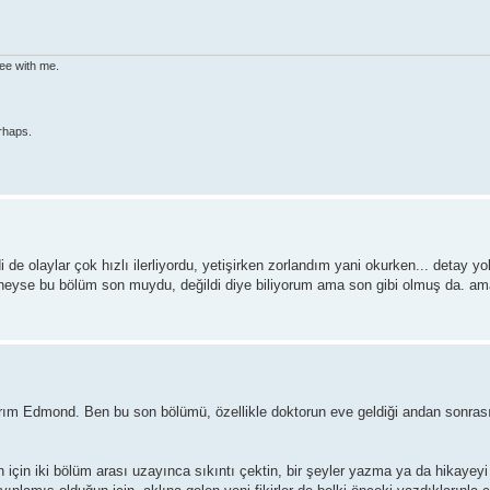
ree with me.
rhaps.
 de olaylar çok hızlı ilerliyordu, yetişirken zorlandım yani okurken... detay y
 neyse bu bölüm son muydu, değildi diye biliyorum ama son gibi olmuş da. ama
nırım Edmond. Ben bu son bölümü, özellikle doktorun eve geldiği andan sonra
in iki bölüm arası uzayınca sıkıntı çektin, bir şeyler yazma ya da hikayeyi b