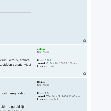
T
o
p
catboy
Site Yazarı
oksunu olmuş, aralara
Posts:
3268
Joined:
Fri Jan 19, 2007 12:00 am
 cidden sürpriz iyiydi
Location:
Izmir
T
o
p
Bogus
Site Yazarı
sını olmamış kabul
Posts:
864
Joined:
Wed Nov 29, 2006 12:00 am
Location:
Istanbul
itirme gerekliliği