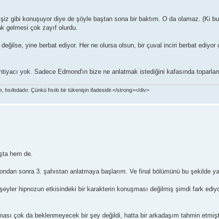
şiz gibi konuşuyor diye de şöyle baştan sona bir baktım. O da olamaz. (Ki bu iyi
k gelmesi çok zayıf olurdu.
 değilse, yine berbat ediyor. Her ne olursa olsun, bir çuval inciri berbat ediy
htiyacı yok. Sadece Edmond'ın bize ne anlatmak istediğini kafasında toparlam
ısıltıdadır. Çünkü fısıltı bir tükenişin ifadesidir.</strong></div>
şta hem de.
r, ondan sonra 3. şahıstan anlatmaya başlarım. Ve final bölümünü bu şekilde y
eyler hipnozun etkisindeki bir karakterin konuşması değilmiş şimdi fark edi
ası çok da beklenmeyecek bir şey değildi, hatta bir arkadaşım tahmin etmişti