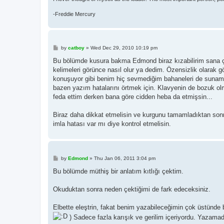
-Freddie Mercury
P
by
catboy
»
Wed Dec 29, 2010 10:19 pm
o
s
Bu bölümde kusura bakma Edmond biraz kızabilirim sana ç
t
kelimeleri görünce nasıl olur ya dedim. Özensizlik olarak g
konuşuyor gibi benim hiç sevmediğim bahaneleri de sunam
bazen yazım hatalarını örtmek için. Klavyenin de bozuk ol
feda ettim derken bana göre cidden heba da etmişsin...
Biraz daha dikkat etmelisin ve kurgunu tamamladıktan sonra 
imla hatası var mı diye kontrol etmelisin.
P
by
Edmond
»
Thu Jan 06, 2011 3:04 pm
o
s
Bu bölümde müthiş bir anlatım kıtlığı çektim.
t
Okuduktan sonra neden çektiğimi de fark edeceksiniz.
Elbette eleştrin, fakat benim yazabileceğimin çok üstünde
) Sadece fazla karışık ve gerilim içeriyordu. Yazama