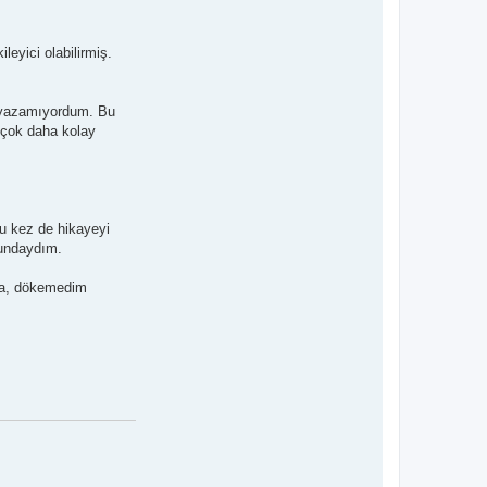
eyici olabilirmiş.
a yazamıyordum. Bu
 çok daha kolay
u kez de hikayeyi
rundaydım.
ama, dökemedim