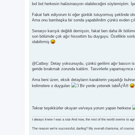
bol bol herkesin halüsinasyon olabileceğini söylemiştim. İ
Fakat fark ediyorum ki eğer günlük tutuyormuş şeklinde ols
Ama onu bambaşka bir sonda yapabilirdim çünkü evden çıld
Senaryo karışık değildi demişsin, fakat ben daha ilk bölü
son bölümde çok ağır hissettim bu duyguyu. Özellikle sonl
olabilirmiş
@Catboy: Detay yoksunuydu, çünkü gerilimi ağır bassın is
geride bırakmak zorunda kaldım. Tasvirlerle yapamayınca o
Ama beni üzen, eksik detayların karakterin yaşadığı buhr
kelimelere o duyguları
Bir yerde yetenek tabiÃƒÂ®
Tekrar teşekkürler okuyan ve/veya yorum yapan herkese
I always knew I was a star And now, the rest of the world seems to ag
The reason we're successful, darling? My overall charisma, of course.