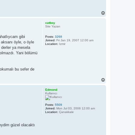
T
o
p
catboy
Site Yazarı
hatlıycam gibi
Posts:
3268
Joined:
Fri Jan 19, 2007 12:00 am
 aksanı öyle, o öyle
Location:
Izmir
 derler ya mesela
 olmazdı. Yani bölümü
 okumalı bu sefer de
T
o
p
Edmond
Kullanıcı
Posts:
5509
Joined:
Mon Jul 03, 2006 12:00 am
Location:
Çanakkale
eydim güzel olacaktı