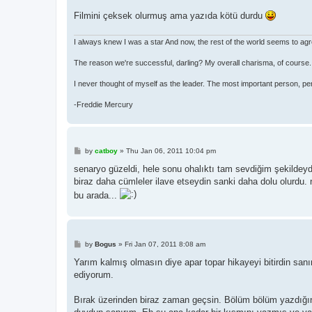
Filmini çeksek olurmuş ama yazıda kötü durdu
I always knew I was a star And now, the rest of the world seems to ag
The reason we're successful, darling? My overall charisma, of course.
I never thought of myself as the leader. The most important person, pe
-Freddie Mercury
P
by
catboy
»
Thu Jan 06, 2011 10:04 pm
o
s
senaryo güzeldi, hele sonu ohalıktı tam sevdiğim şekildeydi
t
biraz daha cümleler ilave etseydin sanki daha dolu olurdu.
bu arada...
P
by
Bogus
»
Fri Jan 07, 2011 8:08 am
o
s
Yarım kalmış olmasın diye apar topar hikayeyi bitirdin sa
t
ediyorum.
Bırak üzerinden biraz zaman geçsin. Bölüm bölüm yazdığın iç