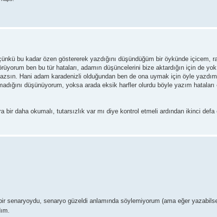
ünkü bu kadar özen göstererek yazdığını düşündüğüm bir öykünde içicem, ra
örüyorum ben bu tür hataları, adamın düşüncelerini bize aktardığın için de yok
azsın. Hani adam karadenizli olduğundan ben de ona uymak için öyle yazdım
madığını düşünüyorum, yoksa arada eksik harfler olurdu böyle yazım hataları
bir daha okumalı, tutarsızlık var mı diye kontrol etmeli ardından ikinci defa
 bir senaryoydu, senaryo güzeldi anlamında söylemiyorum (ama eğer yazabils
dım.