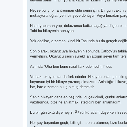
duydun sanırım. Eh şu ana kadar bir kısmını yazmış ve yayın
Neyse bu iyi bir antrenman oldu senin için. Bir gün vaktin 
mutasyona uğrar, yeni bir şeye dönüşür. Veya buradan parç
Nasıl yaparsan yap, dokuzuncu kattan aşağıya düşen bir ins
Tabi bu hikayenin sonuysa.
Yok değilse, o zaman ikinci bir "aslında bu da gerçek deği
Son olarak, okuyucuya hikayenin sonunda Catboy'un tabiriyl
vermelisin. Okuyucu senin sürekli anlattığın şeyin tam ter
Aslında "Oha ben bunu nasıl fark edemedim!" der.
Ve bazı okuyucular da fark ederler. Hikayen onlar için bile 
koyarsan iyi bir hikaye yazmış olmazsın. Anlattığın hikaye,
ise, işte o zaman bu iş olmuş demektir.
Senin hikayen daha en başında ilgi çekiciydi, çünkü anlatım
yazdığında, bize ne anlatmak istediğini ben anlamadım.
Bu bir günlüktü diyemeyiz. Ãƒ?ünkü adam düşerken hissettik
Her şey başından geçti, bitti gitti, sonra oturmuş bize bun