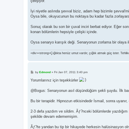
çelişiyor.
İyi niyetle aslında şevval biziz, adam hep bizimle şevval'mi
Oysa bile, okuyucunun bu noktaya bu kadar fazla zorlayara
Sonuç olarak bu son bir çuval inciri berbat ediyor. Eğer son
konan bölümlerin hepsiyle çelişki içinde.
Oysa senaryo karışık deği. Senaryonun zorlama bir olaya i
<div><strong>Çığlıkta henüz umut vardır, çığlık atmak güç ister. Tehlike, f
P
by
Edmond
»
Fri Jan 07, 2011 3:40 pm
o
s
Yorumlarınız için teşekkürler
t
@Bogus: Senaryonun asıl düşündüğüm şekli şuydu. İlk ba
Bu bir terapidir. Hipnozun etkisindedir İsmail, sonra uyanı
2-3 defa yazdım ve sildim. Ãƒ?nceki bölümlerde yazdığım ş
şekilde devam edememişim.
Ãƒ?te yandan bu tip bir hikayede herkesin halüsinasyon olm