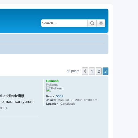
Search
Advanced search
1
2
3
Previous
36 posts
Edmond
Kullanıcı
tkileyiciliği
Posts:
5509
Joined:
Mon Jul 03, 2006 12:00 am
lı olmadı sanıyorum.
Location:
Çanakkale
irim.