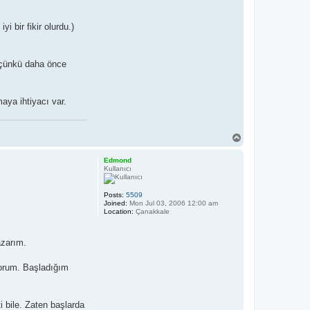
 bir fikir olurdu.)
or çünkü daha önce
aya ihtiyacı var.
T
o
p
Edmond
Kullanıcı
Posts:
5509
Joined:
Mon Jul 03, 2006 12:00 am
Location:
Çanakkale
azarım.
yorum. Başladığım
 bile. Zaten başlarda