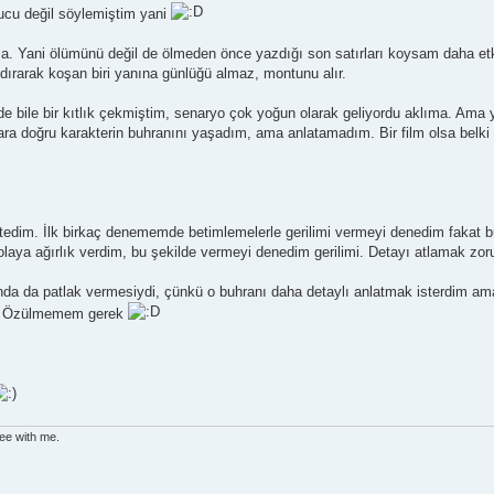
pucu değil söylemiştim yani
a. Yani ölümünü değil de ölmeden önce yazdığı son satırları koysam daha etkil
ırarak koşan biri yanına günlüğü almaz, montunu alır.
mde bile bir kıtlık çekmiştim, senaryo çok yoğun olarak geliyordu aklıma. Am
ara doğru karakterin buhranını yaşadım, ama anlatamadım. Bir film olsa belki
tedim. İlk birkaç denememde betimlemelerle gerilimi vermeyi denedim fakat b
laya ağırlık verdim, bu şekilde vermeyi denedim gerilimi. Detayı atlamak zo
anda da patlak vermesiydi, çünkü o buhranı daha detaylı anlatmak isterdim 
Özülmemem gerek
ree with me.