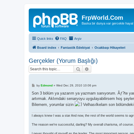
FrpWorld.Com
Baska bir dunya var gercekle hayal
Quick links
FAQ
Arşiv
Board index
Fantastik Edebiyat
Ocakbaşı Hikayeleri
Gerçekler (Yorum Başlığı)
Search
Advanced search
P
by
Edmond
»
Wed Dec 29, 2010 10:06 pm
o
s
Son 3 bölüm ya yazarım ya yazmam sanıyorum. Ãƒ?te yandan
t
artırmak. Aklımdaki senaryoyu uygulayabilirsem hoş şeyler 
Bilemem, yorumlar sizin
Velhasılkelam son bölümdeki e
I always knew I was a star And now, the rest of the world seems to ag
The reason we're successful, darling? My overall charisma, of course.
I never thought of myself as the leader. The most important person, pe