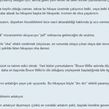
lamış olduğun için, aklına gelen yeni fikirler de belki önceki yazdıklarınla çe
ve keyfin olduğu zaman, tekrar bu hikaye üzerinde çalışırsın belki, veya belki
alar alarak bu hikayeni başka bir hikayede, kısmen de olsa yaşatırsın.
anın, düşerken hissettiklerini bize nasıl aktarabildiği hakkında ip ucu vermed
ldi" mizanseninin okuyucuyu "pöf" noktasına getireceğini de unutma.
e "oha" efekti verdirmek istiyorsan, en sonunda ortaya çıkan olaya dair önce
si şekilde biten hikayeye oha demez.
güzel ve tatmin edici olmalı. Yani bütün yumurtalarını "Bruce Willis aslında öl
 daha en başında Bruce Willis'in ölü olduğunu söyleyerek başladığında bile ilgi
ın anlattığın şeye çok uyuyordu. Bu hikayeye böyle "dırı dırı" efektli paranoy
lerini anlatıyor.
ları anlatıyor diyemeyiz çünkü en sondaki anlatım şekli, baştaki kendine güvene